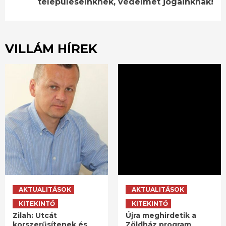
településeinknek, védelmet jogainknak!
VILLÁM HÍREK
AKTUALITÁSOK
AKTUALITÁSOK
KITEKINTŐ
KITEKINTŐ
Zilah: Utcát
Újra meghirdetik a
korszerűsítenek és
Zöldház program