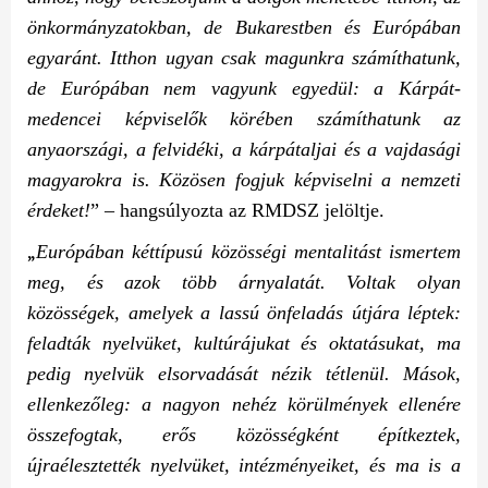
önkormányzatokban, de Bukarestben és Európában
egyaránt. Itthon ugyan csak magunkra számíthatunk,
de Európában nem vagyunk egyedül: a Kárpát-
medencei képviselők körében számíthatunk az
anyaországi, a felvidéki, a kárpátaljai és a vajdasági
magyarokra is. Közösen fogjuk képviselni a nemzeti
érdeket!
” – hangsúlyozta az RMDSZ jelöltje.
„
Európában kéttípusú közösségi mentalitást ismertem
meg, és azok több árnyalatát. Voltak olyan
közösségek, amelyek a lassú önfeladás útjára léptek:
feladták nyelvüket, kultúrájukat és oktatásukat, ma
pedig nyelvük elsorvadását nézik tétlenül. Mások,
ellenkezőleg: a nagyon nehéz körülmények ellenére
összefogtak, erős közösségként építkeztek,
újraélesztették nyelvüket, intézményeiket, és ma is a