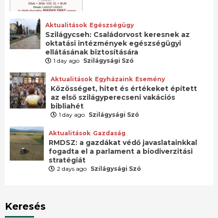
Aktualitások
Egészségügy
Szilágycseh: Családorvost keresnek az
oktatási intézmények egészségügyi
ellátásának biztosítására
1 day ago
Szilágysági Szó
Aktualitások
Egyházaink
Esemény
Közösséget, hitet és értékeket épített
az első szilágyperecseni vakációs
bibliahét
1 day ago
Szilágysági Szó
Aktualitások
Gazdaság
RMDSZ: a gazdákat védő javaslatainkkal
fogadta el a parlament a biodiverzitási
stratégiát
2 days ago
Szilágysági Szó
Keresés