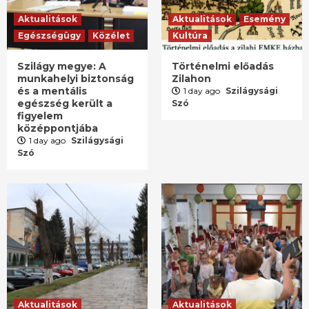
Aktualitások
Aktualitások
Esemény
Egészségügy
Közélet
Kultúra
Szilágy megye: A
Történelmi előadás
munkahelyi biztonság
Zilahon
és a mentális
1 day ago
Szilágysági
egészség került a
Szó
figyelem
középpontjába
1 day ago
Szilágysági
Szó
Aktualitások
Aktualitások