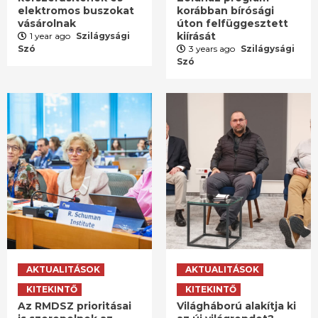
elektromos buszokat
korábban bírósági
vásárolnak
úton felfüggesztett
kiírását
1 year ago
Szilágysági
Szó
3 years ago
Szilágysági
Szó
AKTUALITÁSOK
AKTUALITÁSOK
KITEKINTŐ
KITEKINTŐ
Az RMDSZ prioritásai
Világháború alakítja ki