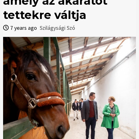
amely az akaratot
tettekre váltja
7 years ago
Szilágysági Szó