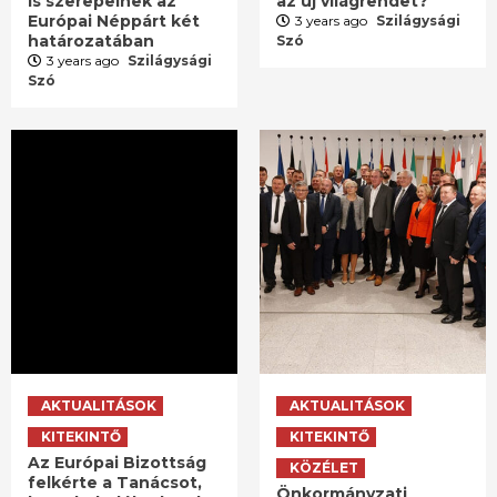
is szerepelnek az
az új világrendet?
Európai Néppárt két
3 years ago
Szilágysági
határozatában
Szó
3 years ago
Szilágysági
Szó
AKTUALITÁSOK
AKTUALITÁSOK
KITEKINTŐ
KITEKINTŐ
Az Európai Bizottság
KÖZÉLET
felkérte a Tanácsot,
Önkormányzati