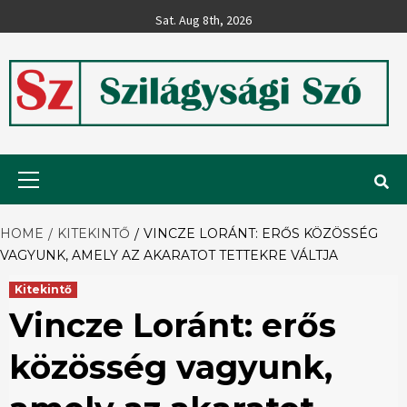
Skip
Sat. Aug 8th, 2026
to
content
Szilágysági
Primary
Menu
Szó
HOME
KITEKINTŐ
VINCZE LORÁNT: ERŐS KÖZÖSSÉG
VAGYUNK, AMELY AZ AKARATOT TETTEKRE VÁLTJA
Kitekintő
Vincze Loránt: erős
közösség vagyunk,