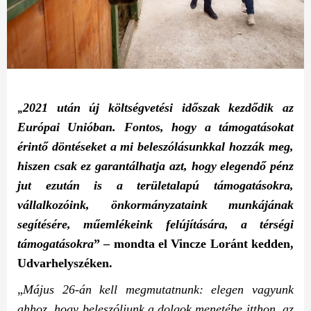
„
2021 után új költségvetési időszak kezdődik az
Európai Unióban. Fontos, hogy a támogatásokat
érintő döntéseket a mi beleszólásunkkal hozzák meg,
hiszen csak ez garantálhatja azt, hogy elegendő pénz
jut ezután is a területalapú támogatásokra,
vállalkozóink, önkormányzataink munkájának
segítésére, műemlékeink felújítására, a térségi
támogatásokra
” – mondta el Vincze Loránt kedden,
Udvarhelyszéken.
„
Május 26-án kell megmutatnunk: elegen vagyunk
ahhoz, hogy beleszóljunk a dolgok menetébe itthon, az