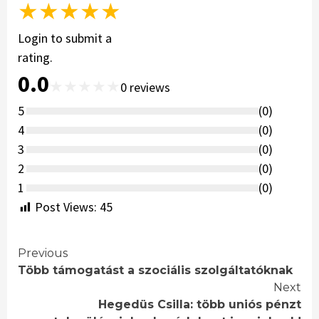
★
★
★
★
★
Login to submit a
rating.
0.0
★
★
★
★
★
0
reviews
5
(
0
)
4
(
0
)
3
(
0
)
2
(
0
)
1
(
0
)
Post Views:
45
Continue
Previous
Több támogatást a szociális szolgáltatóknak
Reading
Next
Hegedüs Csilla: több uniós pénzt