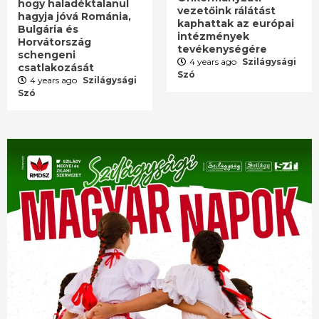
hogy haladéktalanul
vezetőink rálátást
hagyja jóvá Románia,
kaphattak az európai
Bulgária és
intézmények
Horvátország
tevékenységére
schengeni
4 years ago
Szilágysági
csatlakozását
Szó
4 years ago
Szilágysági
Szó