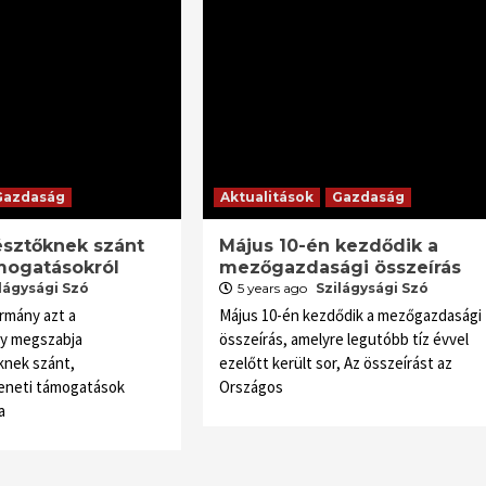
Gazdaság
Aktualitások
Gazdaság
észtőknek szánt
Május 10-én kezdődik a
mogatásokról
mezőgazdasági összeírás
lágysági Szó
5 years ago
Szilágysági Szó
rmány azt a
Május 10-én kezdődik a mezőgazdasági
ly megszabja
összeírás, amelyre legutóbb tíz évvel
knek szánt,
ezelőtt került sor, Az összeírást az
eneti támogatások
Országos
a