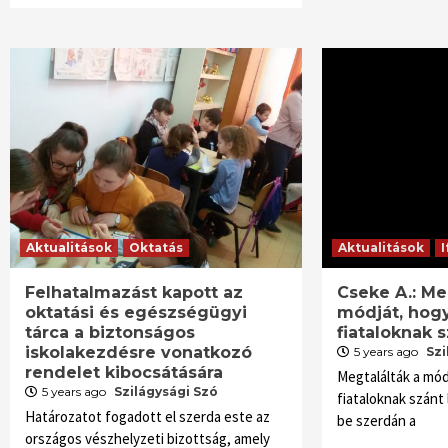
Aktualitások
Oktatás
Aktualitások
I
Felhatalmazást kapott az
Cseke A.: Me
oktatási és egészségügyi
módját, hog
tárca a biztonságos
fiataloknak 
iskolakezdésre vonatkozó
5 years ago
Szi
rendelet kibocsátására
Megtalálták a mód
5 years ago
Szilágysági Szó
fiataloknak szánt 
Határozatot fogadott el szerda este az
be szerdán a
országos vészhelyzeti bizottság, amely