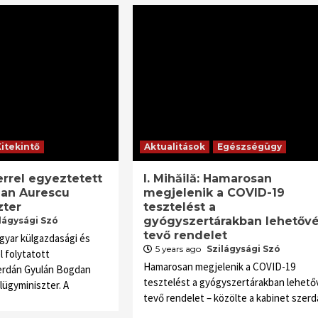
Kitekintő
Aktualitások
Egészségügy
errel egyeztetett
I. Mihăilă: Hamarosan
an Aurescu
megjelenik a COVID-19
zter
tesztelést a
gyógyszertárakban lehetőv
lágysági Szó
tevő rendelet
agyar külgazdasági és
5 years ago
Szilágysági Szó
l folytatott
Hamarosan megjelenik a COVID-19
erdán Gyulán Bogdan
tesztelést a gyógyszertárakban lehető
ügyminiszter. A
tevő rendelet – közölte a kabinet szerd