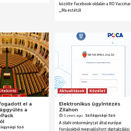
közölte Facebook-oldalán a RO Vaccinar
,,Ma estétől
Kitekintő
Aktualitások
Közélet
fogadott el a
Elektronikus ügyintézés
ággyűlés a
Zilahon
ePack
5 years ago
Szilágysági Szó
ól
A zilahi önkormányzat által európai
lágysági Szó
forrásokból megvalósított digitalizálási