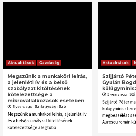
Aktualitások
Gazdaság
Aktualitások
Megszűnik a munkaköri leírás,
Szijjártó Pét
a jelenléti ív és a belső
Gyulán Bogd
szabályzat kitöltésének
külügyminis
kötelezettsége a
5 years ago
Szi
mikrovállalkozások esetében
Szijjártó Péter m
5 years ago
Szilágysági Szó
külügyminiszterre
Megszűnik a munkaköri leírás, a jelenléti ív
megbeszélést sz
és a belső szabályzat kitöltésének
Aurescu román kül
kötelezettsége a legtöbb