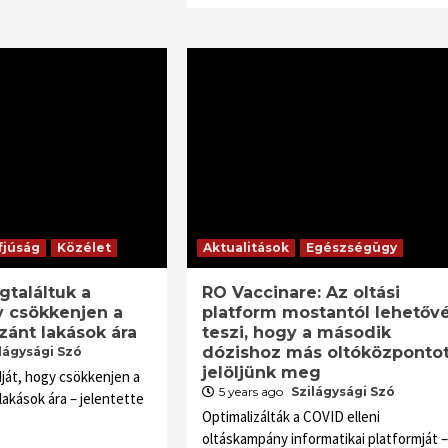
fjúság
Közélet
Aktualitások
Egészségügy
gtaláltuk a
RO Vaccinare: Az oltási
y csökkenjen a
platform mostantól lehetőv
szánt lakások ára
teszi, hogy a második
dózishoz más oltóközponto
lágysági Szó
jelöljünk meg
ját, hogy csökkenjen a
5 years ago
Szilágysági Szó
lakások ára – jelentette
Optimalizálták a COVID elleni
oltáskampány informatikai platformját –