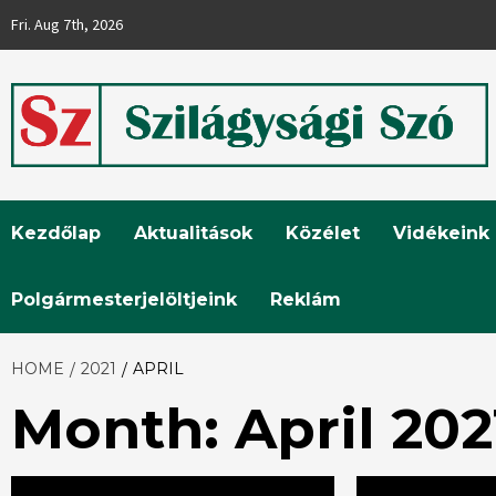
Skip
Fri. Aug 7th, 2026
to
content
Szilágysági
Kezdőlap
Aktualitások
Közélet
Vidékeink
Szó
Polgármesterjelöltjeink
Reklám
HOME
2021
APRIL
Month:
April 202