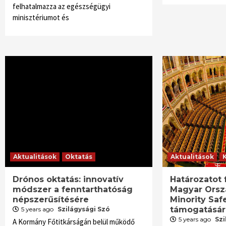
felhatalmazza az egészségügyi
minisztériumot és
Aktualitások
Oktatás
Aktualitások
Drónos oktatás: innovatív
Határozatot 
módszer a fenntarthatóság
Magyar Orsz
népszerűsítésére
Minority Saf
támogatásár
5 years ago
Szilágysági Szó
5 years ago
Szi
A Kormány Főtitkárságán belül működő