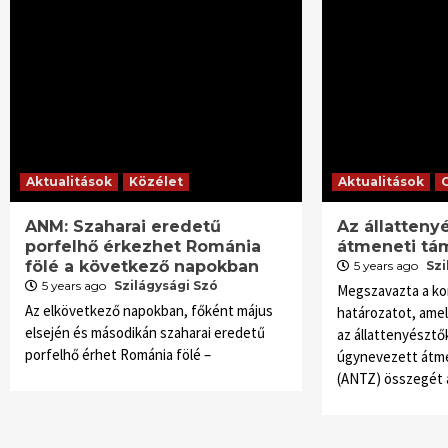
Aktualitások
Közélet
Aktualitások
ANM: Szaharai eredetű
Az állatteny
porfelhő érkezhet Románia
átmeneti tá
fölé a következő napokban
5 years ago
Szi
5 years ago
Szilágysági Szó
Megszavazta a ko
Az elkövetkező napokban, főként május
határozatot, ame
elsején és másodikán szaharai eredetű
az állattenyésztő
porfelhő érhet Románia fölé –
úgynevezett átm
(ANTZ) összegét 