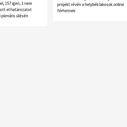
l, 157 igen, 1 nem
projekt révén a helybéli lakosok online
ott el határozatot
férhetnek
-i plenáris ülésén