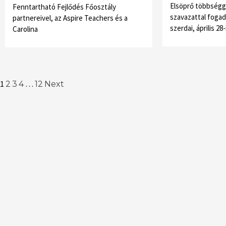
Elsöprő többségge
Fenntartható Fejlődés Főosztály
szavazattal fogad
partnereivel, az Aspire Teachers és a
szerdai, április 28
Carolina
Posts
1
…
2
3
4
12
Next
navigation