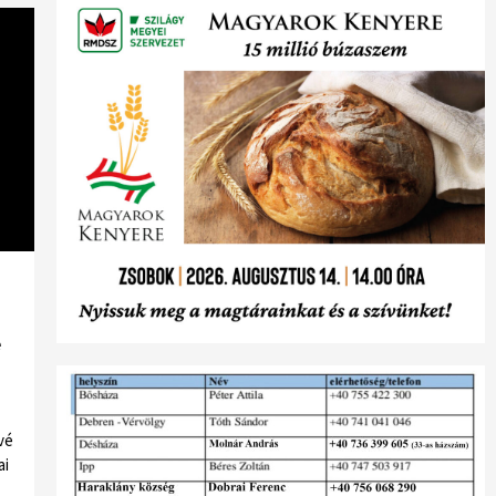
é
vé
ai