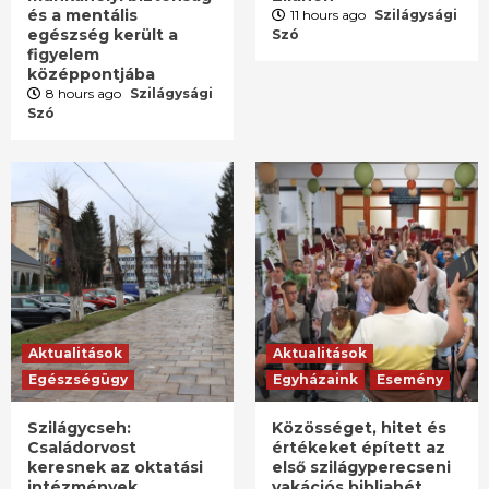
és a mentális
11 hours ago
Szilágysági
egészség került a
Szó
figyelem
középpontjába
8 hours ago
Szilágysági
Szó
Aktualitások
Aktualitások
Egészségügy
Egyházaink
Esemény
Szilágycseh:
Közösséget, hitet és
Családorvost
értékeket épített az
keresnek az oktatási
első szilágyperecseni
intézmények
vakációs bibliahét