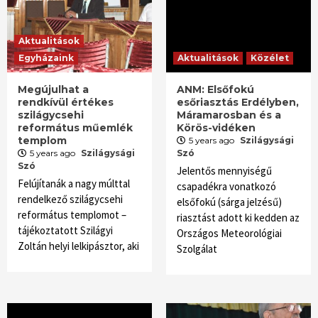
Aktualitások
Egyházaink
Aktualitások
Közélet
Megújulhat a
ANM: Elsőfokú
rendkívül értékes
esőriasztás Erdélyben,
szilágycsehi
Máramarosban és a
református műemlék
Körös-vidéken
templom
5 years ago
Szilágysági
5 years ago
Szilágysági
Szó
Szó
Jelentős mennyiségű
Felújítanák a nagy múlttal
csapadékra vonatkozó
rendelkező szilágycsehi
elsőfokú (sárga jelzésű)
református templomot –
riasztást adott ki kedden az
tájékoztatott Szilágyi
Országos Meteorológiai
Zoltán helyi lelkipásztor, aki
Szolgálat