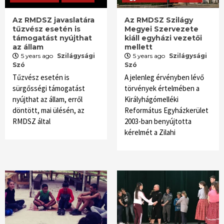
Az RMDSZ javaslatára
Az RMDSZ Szilágy
tűzvész esetén is
Megyei Szervezete
támogatást nyújthat
kiáll egyházi vezetői
az állam
mellett
5 years ago
Szilágysági
5 years ago
Szilágysági
Szó
Szó
Tűzvész esetén is
A jelenleg érvényben lévő
sürgősségi támogatást
törvények értelmében a
nyújthat az állam, erről
Királyhágómelléki
döntött, mai ülésén, az
Református Egyházkerület
RMDSZ által
2003-ban benyújtotta
kérelmét a Zilahi