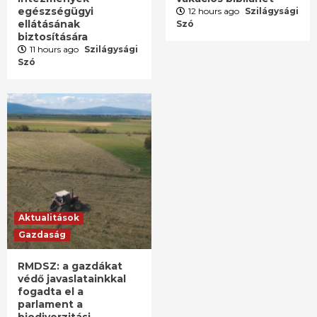
egészségügyi
12 hours ago
Szilágysági
ellátásának
Szó
biztosítására
11 hours ago
Szilágysági
Szó
Aktualitások
Gazdaság
RMDSZ: a gazdákat
védő javaslatainkkal
fogadta el a
parlament a
biodiverzitási