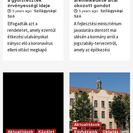
a gyorstesztek
áremelkedése által
érvényességi ideje
okozott gondot
5 years ago
Szilágysági
5 years ago
Szilágysági
Szó
Szó
Elfogadták azt a
A fejlesztési minisztérium
rendeletet, amely ezentúl
javaslatára döntött mai
étkezési utalványokat
ülésén a kormány arról a
irányoz elő a koronavírus
jogszabály-tervezetről,
elleni oltást megkapó
amely az építkezési
Aktualitások
Aktualitások
Közélet
Egyházaink
Oktatás