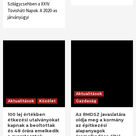
Szilágycsehben a XXIV.
Tövisháti Napok. A 2020-as
járványügyi
Aktualitások
Aktualitások
Közélet
Gazdaság
100 lej értékben
Az RMDSZ javaslatára
étkezési utalványokat
oldja meg a kormány
kapnak a beoltottak
az építkezési
és 48 órára emelkedik
alapanyagok