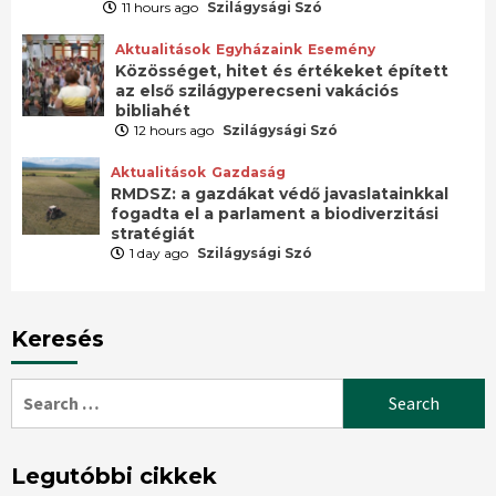
11 hours ago
Szilágysági Szó
Aktualitások
Egyházaink
Esemény
Közösséget, hitet és értékeket épített
az első szilágyperecseni vakációs
bibliahét
12 hours ago
Szilágysági Szó
Aktualitások
Gazdaság
RMDSZ: a gazdákat védő javaslatainkkal
fogadta el a parlament a biodiverzitási
stratégiát
1 day ago
Szilágysági Szó
Keresés
Search
for:
Legutóbbi cikkek