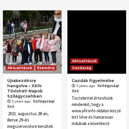
Aktualitások
Aktualitások
Esemény
Gazdaság
Újrakezdésre
Gazdák figyelmébe
hangolva – XXIV.
5 years ago
Szilágysági
Tövisháti Napok
Szó
Szilágycsehben
Tisztelettel értesítünk
5 years ago
Szilágysági
mindenkit, hogy a
Szó
www.afir.info oldalon közzé
2021. augusztus 28-án,
lett téve és hamarosan
illetve 29-én
indulnak a következő
megszervezésre kerültek