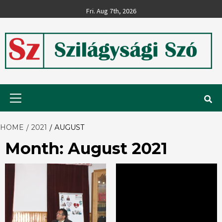
Skip
Fri. Aug 7th, 2026
to
content
Szilágysági
Primary
Menu
Szó
HOME
2021
AUGUST
Month:
August 2021