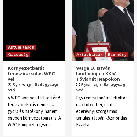
Aktualitások
Gazdaság
Aktualitások
Esemény
Környezetbarát
Varga D. István
teraszburkolás WPC-
laudációja a XXIV.
vel
Tövisháti Napokon
5 years ago
Szilágysági
5 years ago
Szilágysági
Szó
Szó
A WPC-kompozittal történő
Egy remek tanárral eltöltött
teraszburkolás nemcsak
nap többet ér, mint
gyors és hatékony, hanem
ezerévnyi szorgalmas
egyben környezetbarát is. A
tanulás. (Japán közmondás)
WPC-kompozit ugyanis
Ezzel a