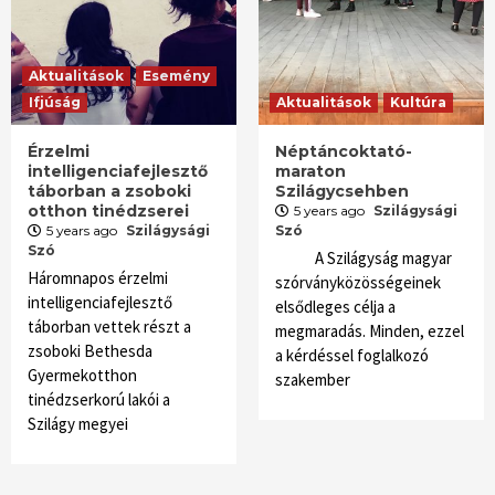
Aktualitások
Esemény
Ifjúság
Aktualitások
Kultúra
Érzelmi
Néptáncoktató-
intelligenciafejlesztő
maraton
táborban a zsoboki
Szilágycsehben
otthon tinédzserei
5 years ago
Szilágysági
5 years ago
Szilágysági
Szó
Szó
A Szilágyság magyar
Háromnapos érzelmi
szórványközösségeinek
intelligenciafejlesztő
elsődleges célja a
táborban vettek részt a
megmaradás. Minden, ezzel
zsoboki Bethesda
a kérdéssel foglalkozó
Gyermekotthon
szakember
tinédzserkorú lakói a
Szilágy megyei