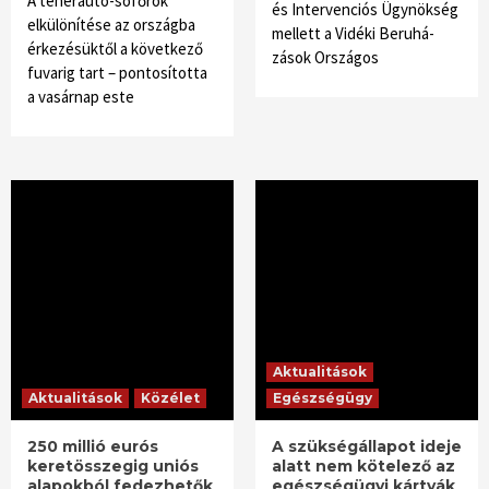
A teherautó-sofőrök
és Inter­venciós Ügynökség
elkülönítése az országba
mellett a Vidéki Beruhá­
érkezésüktől a következő
zások Országos
fuvarig tart – pontosította
a vasárnap este
Aktualitások
Aktualitások
Közélet
Egészségügy
250 millió eurós
A szükségállapot ideje
keretösszegig uniós
alatt nem kötelező az
alapokból fedezhetők
egészségügyi kártyák