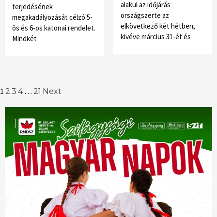
alakul az időjárás
terjedésének
országszerte az
megakadályozását célzó 5-
elkövetkező két hétben,
ös és 6-os katonai rendelet.
kivéve március 31-ét és
Mindkét
Posts
1
…
2
3
4
21
Next
navigation