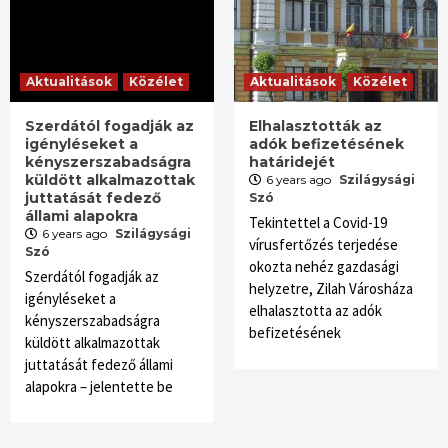
Aktualitások
Közélet
Aktualitások
Közélet
Szerdától fogadják az
Elhalasztották az
igényléseket a
adók befizetésének
kényszerszabadságra
határidejét
küldött alkalmazottak
6 years ago
Szilágysági
juttatását fedező
Szó
állami alapokra
Tekintettel a Covid-19
6 years ago
Szilágysági
vírusfertőzés terjedése
Szó
okozta nehéz gazdasági
Szerdától fogadják az
helyzetre, Zilah Városháza
igényléseket a
elhalasztotta az adók
kényszerszabadságra
befizetésének
küldött alkalmazottak
juttatását fedező állami
alapokra – jelentette be