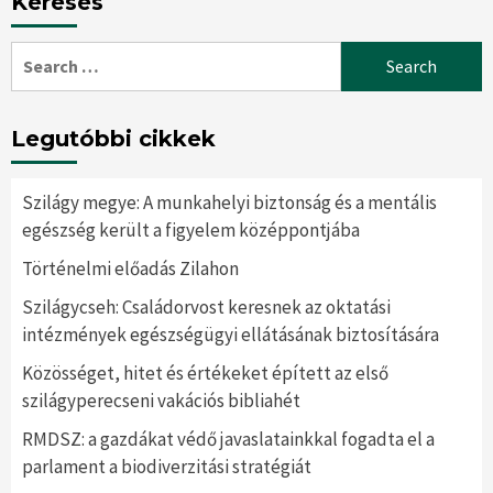
Keresés
Search
for:
Legutóbbi cikkek
Szilágy megye: A munkahelyi biztonság és a mentális
egészség került a figyelem középpontjába
Történelmi előadás Zilahon
Szilágycseh: Családorvost keresnek az oktatási
intézmények egészségügyi ellátásának biztosítására
Közösséget, hitet és értékeket épített az első
szilágyperecseni vakációs bibliahét
RMDSZ: a gazdákat védő javaslatainkkal fogadta el a
parlament a biodiverzitási stratégiát