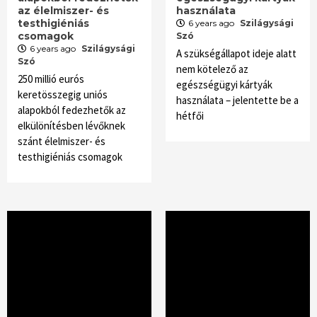
az élelmiszer- és
használata
testhigiéniás
6 years ago
Szilágysági
csomagok
Szó
6 years ago
Szilágysági
A szükségállapot ideje alatt
Szó
nem kötelező az
250 millió eurós
egészségügyi kártyák
keretösszegig uniós
használata – jelentette be a
alapokból fedezhetők az
hétfői
elkülönítésben lévőknek
szánt élelmiszer- és
testhigiéniás csomagok