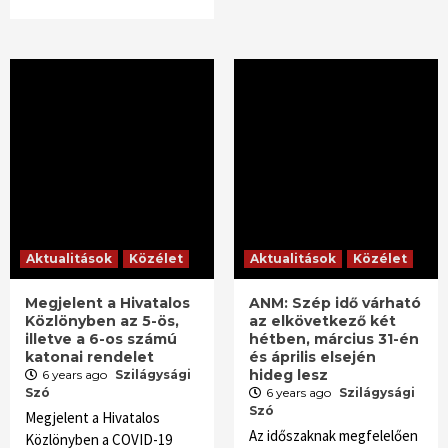
Aktualitások
Közélet
Aktualitások
Közélet
Megjelent a Hivatalos
ANM: Szép idő várható
Közlönyben az 5-ös,
az elkövetkező két
illetve a 6-os számú
hétben, március 31-én
katonai rendelet
és április elsején
hideg lesz
6 years ago
Szilágysági
Szó
6 years ago
Szilágysági
Szó
Megjelent a Hivatalos
Az időszaknak megfelelően
Közlönyben a COVID-19