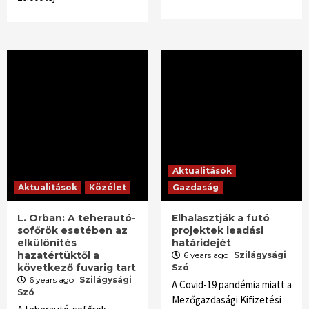
Aktualitások
Aktualitások
Közélet
Gazdaság
L. Orban: A teherautó-
Elhalasztják a futó
sofőrök esetében az
projektek leadási
elkülönítés
határidejét
hazatértüktől a
6 years ago
Szilágysági
következő fuvarig tart
Szó
6 years ago
Szilágysági
A Covid-19 pandémia miatt a
Szó
Mező­gazda­sági Kifizetési