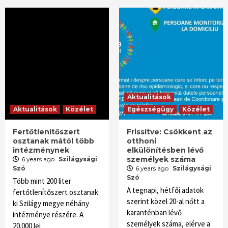
Aktualitások
Aktualitások
Közélet
Egészségügy
Közélet
Fertőtlenítőszert
Frissítve: Csökkent az
osztanak mától több
otthoni
intézménynek
elkülönítésben lévő
személyek száma
6 years ago
Szilágysági
Szó
6 years ago
Szilágysági
Szó
Több mint 200 liter
A tegnapi, hétfői adatok
fertőtlenítőszert osztanak
szerint közel 20-al nőtt a
ki Szilágy megye néhány
karanténban lévő
intézménye részére. A
személyek száma, elérve a
20.000 lej