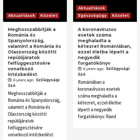
Aktualitások
Aktualitások
Közélet
Egészségügy
Közélet
Meghosszabbítják a
A koronavírusos
Románia és
esetek száma
Spanyolország,
meghaladta a
valamint a Románia és
kétezret Romániában,
Olaszország közötti
ezzel életbe lépett a
repülőjáratok
negyedik
felfüggesztésére
forgatókönyv
vonatkozó
6 years ago
Szilágysági
intézkedést
Szó
6 years ago
Szilágysági
Romániában a
Szó
koronavírusos esetek
Meghosszabbítják a
száma meghaladta a
Románia és Spanyolország,
kétezret, ezzel életbe
valamint a Románia és
lépett a negyedik
Olaszország közötti
forgatókönyv. Raed
repülőjáratok
felfüggesztésére
vonatkozó intézkedést.