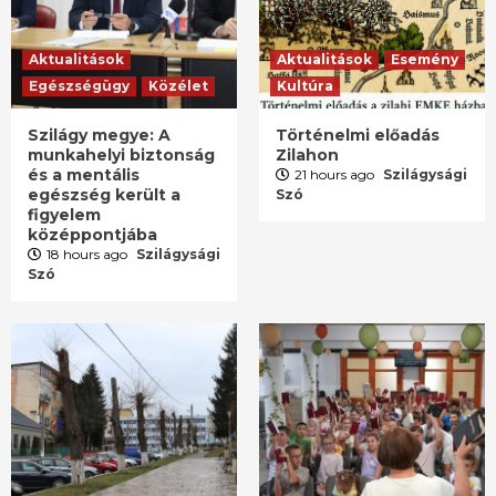
Aktualitások
Aktualitások
Esemény
Egészségügy
Közélet
Kultúra
Szilágy megye: A
Történelmi előadás
munkahelyi biztonság
Zilahon
és a mentális
21 hours ago
Szilágysági
egészség került a
Szó
figyelem
középpontjába
18 hours ago
Szilágysági
Szó