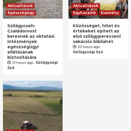
Aktualitások
Aktualitások
Egészségügy
Egyházaink
Esemény
Szilágycseh:
Közösséget, hitet és
Családorvost
értékeket épített az
keresnek az oktatási
első szilágyperecseni
intézmények
vakációs bibliahét
egészségügyi
22 hours ago
ellátásának
Szilágysági Szó
biztosítására
21 hours ago
Szilágysági
Szó