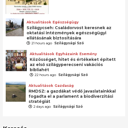
Aktualitások
Egészségügy
Szilágycseh: Családorvost keresnek az
oktatási intézmények egészségügyi
ellátásának biztosítására
21 hours ago
Szilágysági Szó
Aktualitások
Egyházaink
Esemény
Közösséget, hitet és értékeket épített
az első szilágyperecseni vakációs
bibliahét
22 hours ago
Szilágysági Szó
Aktualitások
Gazdaság
RMDSZ: a gazdákat védő javaslatainkkal
fogadta el a parlament a biodiverzitási
stratégiát
2 days ago
Szilágysági Szó