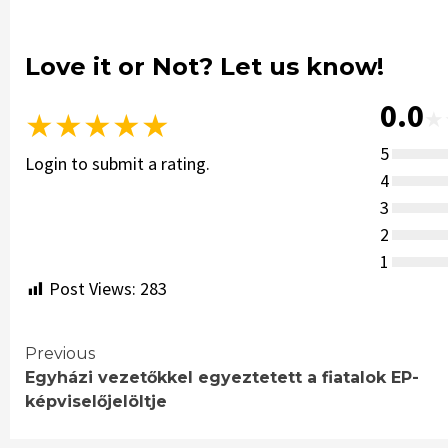
Love it or Not? Let us know!
0.0
★
★
★
★
★
★
5
Login to submit a rating.
4
3
2
1
Post Views:
283
Continue
Previous
Egyházi vezetőkkel egyeztetett a fiatalok EP-
Reading
képviselőjelöltje