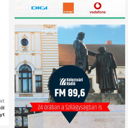
xt
ől
yt