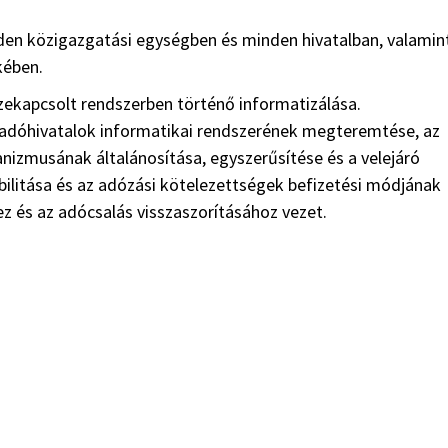
en közigazgatási egységben és minden hivatalban, valamin
kében.
zekapcsolt rendszerben történő informatizálása.
z adóhivatalok informatikai rendszerének megteremtése, az
nizmusának általánosítása, egyszerűsítése és a velejáró
bilitása és az adózási kötelezettségek befizetési módjának
 és az adócsalás visszaszorításához vezet.