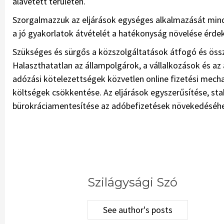
alávetett területen.
Szorgalmazzuk az eljárások egységes alkalmazását mind
a jó gyakorlatok átvételét a hatékonyság növelése érde
Szükséges és sürgős a közszolgáltatások átfogó és öss
Halaszthatatlan az állampolgárok, a vállalkozások és a
adózási kötelezettségek közvetlen online fizetési mecha
költségek csökkentése. Az eljárások egyszerűsítése, sta
bürokráciamentesítése az adóbefizetések növekedéséhez
Szilágysági Szó
See author's posts