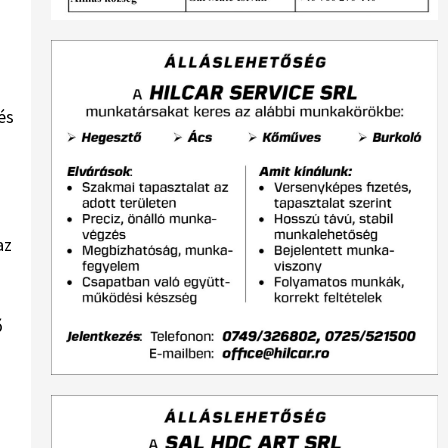
és
az
ő