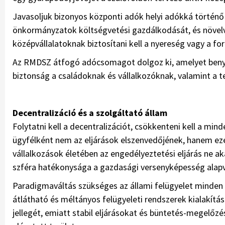
Javasoljuk bizonyos központi adók helyi adókká történő á
önkormányzatok költségvetési gazdálkodását, és növelve
középvállalatoknak biztosítani kell a nyereség vagy a f
Az RMDSZ átfogó adócsomagot dolgoz ki, amelyet benyú
biztonság a családoknak és vállalkozóknak, valamint a t
Decentralizáció és a szolgáltató állam
Folytatni kell a decentralizációt, csökkenteni kell a mi
ügyfélként nem az eljárások elszenvedőjének, hanem eze
vállalkozások életében az engedélyeztetési eljárás ne 
szféra hatékonysága a gazdasági versenyképesség alap
Paradigmaváltás szükséges az állami felügyelet minden t
átlátható és méltányos felügyeleti rendszerek kialakítás
jellegét, emiatt stabil eljárásokat és büntetés-megelőz