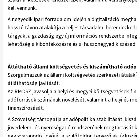
kell vennünk.
A negyedik ipari forradalom idején a digitalizáció megh
hosszú távon átalakítja a teljes társadalmi berendezked
tárgyak, a gazdaság egy új információs rendszerbe inte
lehetőség a kibontakozásra és a huszonegyedik század ki
Átlátható állami költségvetés és kiszámítható adóp
Szorgalmazzuk az állami költségvetés szerkezeti átalakí
átláthatóság javítását.
Az RMDSZ javasolja a helyi és megyei költségvetések fi
adóforrások számának növelését, valamint a helyi és m
finanszírozását.
A Szövetség támogatja az adópolitika stabilitását, kisz
jövedelem- és nyereségadó rendszerének megtartását 
egy gyarapodó, jövőjét a szülőföldön tervező aktív köz