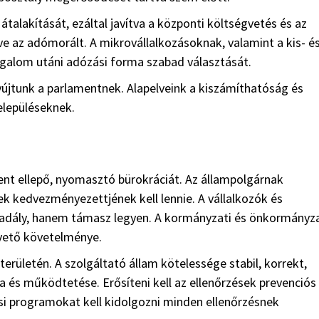
talakítását, ezáltal javítva a központi költségvetés és az
 az adómorált. A mikrovállalkozásoknak, valamint a kis- é
orgalom utáni adózási forma szabad választását.
jtunk a parlamentnek. Alapelveink a kiszámíthatóság és
elepüléseknek.
ndent ellepő, nyomasztó bürokráciát. Az állampolgárnak
k kedvezményezettjének kell lennie. A vállalkozók és
akadály, hanem támasz legyen. A kormányzati és önkormányza
vető követelménye.
erületén. A szolgáltató állam kötelessége stabil, korrekt,
a és működtetése. Erősíteni kell az ellenőrzések prevenciós
ési programokat kell kidolgozni minden ellenőrzésnek