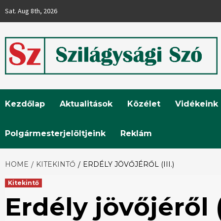
Skip
Sat. Aug 8th, 2026
to
content
Szilágysági
Kezdőlap
Aktualitások
Közélet
Vidékeink
Szó
Polgármesterjelöltjeink
Reklám
HOME
KITEKINTŐ
ERDÉLY JÖVŐJÉRŐL (III.)
Kitekintő
Erdély jövőjéről (I