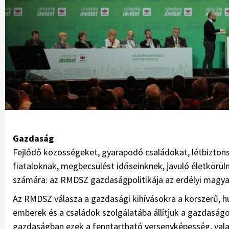
Gazdaság
Fejlődő közösségeket, gyarapodó családokat, létbizton
fiataloknak, megbecsülést időseinknek, javuló életkörü
számára: az RMDSZ gazdaságpolitikája az erdélyi magyar
Az RMDSZ válasza a gazdasági kihívásokra a korszerű, hu
emberek és a családok szolgálatába állítjuk a gazdaságot
gazdaságban ezek a fenntartható versenyképesség, valami