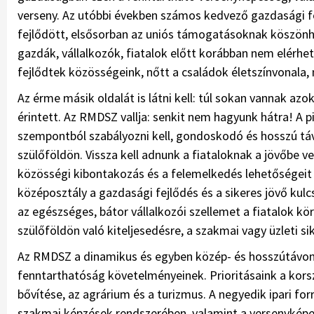
verseny. Az utóbbi években számos kedvező gazdasági f
fejlődött, elsősorban az uniós támogatásoknak köszönhe
gazdák, vállalkozók, fiatalok előtt korábban nem elérhe
fejlődtek közösségeink, nőtt a családok életszínvonala
Az érme másik oldalát is látni kell: túl sokan vannak az
érintett. Az RMDSZ vallja: senkit nem hagyunk hátra! A
szempontból szabályozni kell, gondoskodó és hosszú tá
szülőföldön. Vissza kell adnunk a fiataloknak a jövőbe v
közösségi kibontakozás és a felemelkedés lehetőségeit 
középosztály a gazdasági fejlődés és a sikeres jövő ku
az egészséges, bátor vállalkozói szellemet a fiatalok kör
szülőföldön való kiteljesedésre, a szakmai vagy üzleti si
Az RMDSZ a dinamikus és egyben közép- és hosszútávon 
fenntarthatóság követelményeinek. Prioritásaink a korsz
bővítése, az agrárium és a turizmus. A negyedik ipari f
szakmai képzések rendszerében, valamint a versenyképe