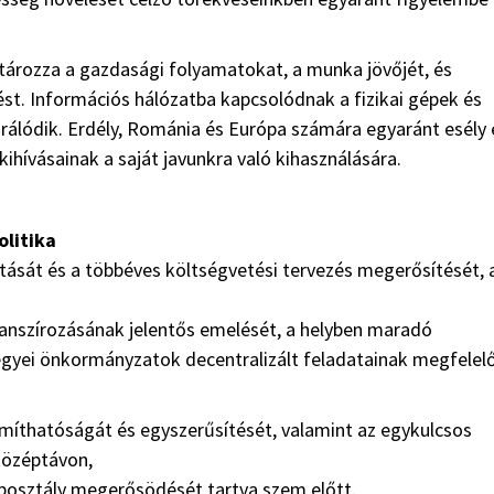
atározza a gazdasági folyamatokat, a munka jövőjét, és
ést. Információs hálózatba kapcsolódnak a fizikai gépek és
grálódik. Erdély, Románia és Európa számára egyaránt esély 
hívásainak a saját javunkra való kihasználására.
olitika
tását és a többéves költségvetési tervezés megerősítését, 
nanszírozásának jelentős emelését, a helyben maradó
egyei önkormányzatok decentralizált feladatainak megfelel
ámíthatóságát és egyszerűsítését, valamint az egykulcsos
középtávon,
éposztály megerősödését tartva szem előtt.