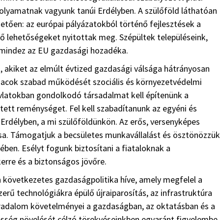
olyamatnak vagyunk tanúi Erdélyben. A szülőföld láthatóan
tően: az európai pályázatokból történő fejlesztések a
tő lehetőségeket nyitottak meg. Szépültek településeink,
, mindez az EU gazdasági hozadéka.
ok, akiket az elmúlt évtized gazdasági válsága hátrányosan
 piacok szabad működését szociális és környezetvédelmi
vlatokban gondolkodó társadalmat kell építenünk a
etett reménységet. Fel kell szabadítanunk az egyéni és
Erdélyben, a mi szülőföldünkön. Az erős, versenyképes
lcsa. Támogatjuk a becsületes munkavállalást és ösztönözzük
ében. Esélyt fogunk biztosítani a fiataloknak a
kerre és a biztonságos jövőre.
következetes gazdaságpolitika híve, amely megfelel a
erű technológiákra épülő újraiparosítás, az infrastruktúra
orradalom követelményei a gazdaságban, az oktatásban és a
sség növelését célzó törekvéseinkben egyaránt figyelembe