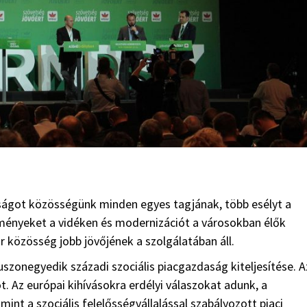
ságot közösségünk minden egyes tagjának, több esélyt a
lményeket a vidéken és modernizációt a városokban élők
 közösség jobb jövőjének a szolgálatában áll.
szonegyedik századi szociális piacgazdaság kiteljesítése. A
. Az európai kihívásokra erdélyi válaszokat adunk, a
nt a szociális felelősségvállalással szabályozott piaci