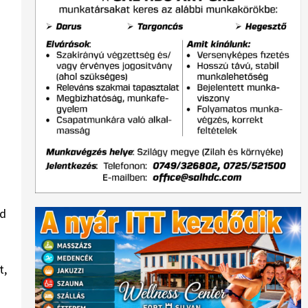
ad
a
t,