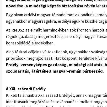
növelése, a minőségi képzés biztosítása révén
lehet
Egy olyan erdélyi magyar társadalmat vizionálunk, amelyn
ugyanakkor magyarságukra, erdélyiségükre büszke tagja
Az RMDSZ az elmúlt harminc évben sok fronton harcolt a
régiók gazdasági megerősítése, az erdélyi magyar társa
konszolidációja érdekében.
Alapításkori céljaink változatlanok, ugyanakkor szükség
prioritások megrajzolását. Hat központi területre kívá
Erdély, versenyképes gazdaság, minőségi oktatás, b
szolidaritás, átértékelt magyar–román párbeszéd.
A XXI. századi Erdély
Ki kell találnunk a XXI. század Erdélyét, annak magyar t
identitásunk megőrzése és továbbadása mellett hogyan 