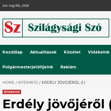
Skip
Sat. Aug 8th, 2026
to
content
Szilágysági
Kezdőlap
Aktualitások
Közélet
Vidékeink
Szó
Polgármesterjelöltjeink
Reklám
HOME
KITEKINTŐ
ERDÉLY JÖVŐJÉRŐL (I.)
Kitekintő
Erdély jövőjéről (