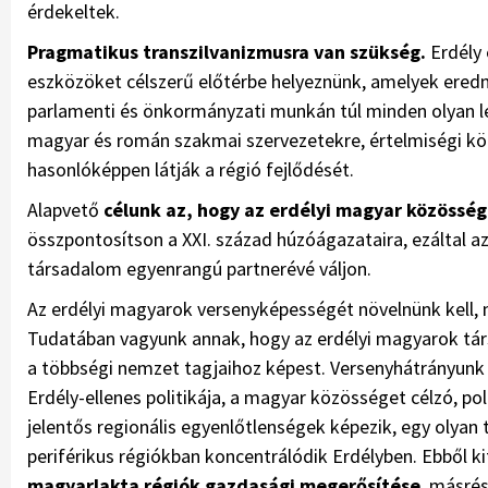
érdekeltek.
Pragmatikus transzilvanizmusra van szükség.
Erdély 
eszközöket célszerű előtérbe helyeznünk, amelyek eredm
parlamenti és önkormányzati munkán túl minden olyan le
magyar és román szakmai szervezetekre, értelmiségi kör
hasonlóképpen látják a régió fejlődését.
Alapvető
célunk az, hogy az erdélyi magyar közössé
összpontosítson a XXI. század húzóágazataira, ezáltal a
társadalom egyenrangú partnerévé váljon.
Az erdélyi magyarok versenyképességét növelnünk kell,
Tudatában vagyunk annak, hogy az erdélyi magyarok tár
a többségi nemzet tagjaihoz képest. Versenyhátrányunk 
Erdély-ellenes politikája, a magyar közösséget célzó, po
jelentős regionális egyenlőtlenségek képezik, egy olyan
periférikus régiókban koncentrálódik Erdélyben. Ebből k
magyarlakta régiók gazdasági megerősítése
, másré