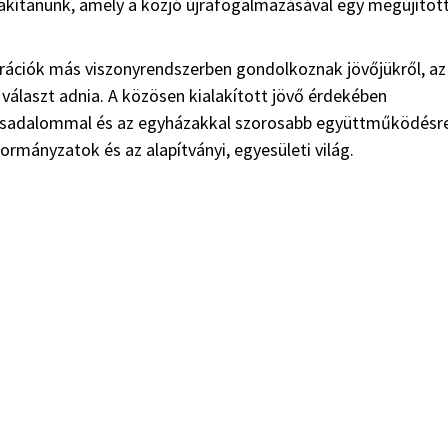
lakítanunk, amely a közjó újrafogalmazásával egy megújítot
erációk más viszonyrendszerben gondolkoznak jövőjükről, az
 választ adnia. A közösen kialakított jövő érdekében
 társadalommal és az egyházakkal szorosabb együttműködésr
rmányzatok és az alapítványi, egyesületi világ.