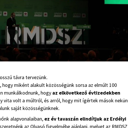
hosszú távra tervezünk.
a, hogy miként alakult közösségünk sorsa az elmúlt 100
zon munkálkodnunk, hogy
az elkövetkező évtizedekben
y vita volt a múltról, és arról, hogy mit ígértek mások nekü
jánlunk saját közösségünknek.
vőnk alapvonalaiban,
ez év tavaszán elindítjuk az Erdélyi
szeretnénk az Olvasó figyelmébe ajánlani, melyet az RMDSZ