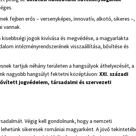
séges.
ek fejben erős – versenyképes, innovatív, alkotó, sikeres –,
i vannak.
 kisebbségi jogok kivívása és megvédése, a magyarlakta
dalom intézményrendszerének visszaállítása, bővítése és
esnek tartjuk néhány területen a hangsúlyok áthelyezését, a
nunk nagyobb hangsúlyt fektetni középtávon:
XXI. századi
ővített jogvédelem, társadalmi és szervezeti
ársadalmát. Végig kell gondolnunk, hogy a nemzeti
lehetünk sikeresek romániai magyarként. A jövő tekintetéb