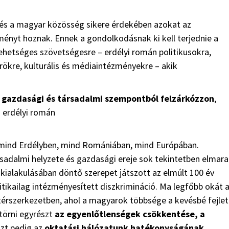
és a magyar közösség sikere érdekében azokat az
ényt hoznak. Ennek a gondolkodásnak ki kell terjednie a
hetséges szövetségesre – erdélyi román politikusokra,
ökre, kulturális és médiaintézményekre – akik
g gazdasági és társadalmi szempontból felzárkózzon
,
z erdélyi román
 mind Erdélyben, mind Romániában, mind Európában.
sadalmi helyzete és gazdasági ereje sok tekintetben elmar
kialakulásában döntő szerepet játszott az elmúlt 100 év
litikailag intézményesített diszkrimináció. Ma legfőbb okát 
 térszerkezetben, ahol a magyarok többsége a kevésbé fejlet
itörni egyrészt
az egyenlőtlenségek csökkentése, a
szt pedig az
oktatási hálózatunk hatékonyságának