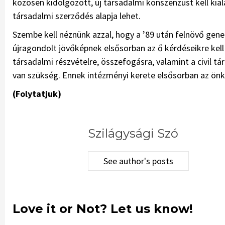
közösen kidolgozott, új társadalmi konszenzust kell kia
társadalmi szerződés alapja lehet.
Szembe kell néznünk azzal, hogy a ’89 után felnövő gen
újragondolt jövőképnek elsősorban az ő kérdéseikre kell
társadalmi részvételre, összefogásra, valamint a civil
van szükség. Ennek intézményi kerete elsősorban az önko
(Folytatjuk)
Szilágysági Szó
See author's posts
Love it or Not? Let us know!