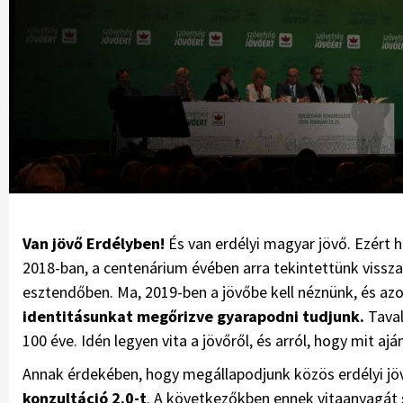
Van jövő Erdélyben!
És van erdélyi magyar jövő. Ezért 
2018-ban, a centenárium évében arra tekintettünk vissz
esztendőben. Ma, 2019-ben a jövőbe kell néznünk, és a
identitásunkat megőrizve gyarapodni tudjunk.
Taval
100 éve. Idén legyen vita a jövőről, és arról, hogy mit a
Annak érdekében, hogy megállapodjunk közös erdélyi jö
konzultáció 2.0-t
. A következőkben ennek vitaanyagát 