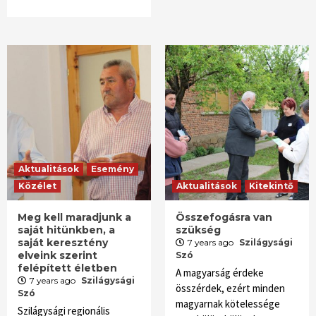
Aktualitások
Esemény
Közélet
Aktualitások
Kitekintő
Meg kell maradjunk a
Összefogásra van
saját hitünkben, a
szükség
saját keresztény
7 years ago
Szilágysági
elveink szerint
Szó
felépített életben
A magyarság érdeke
7 years ago
Szilágysági
összérdek, ezért minden
Szó
magyarnak kötelessége
Szilágysági regionális