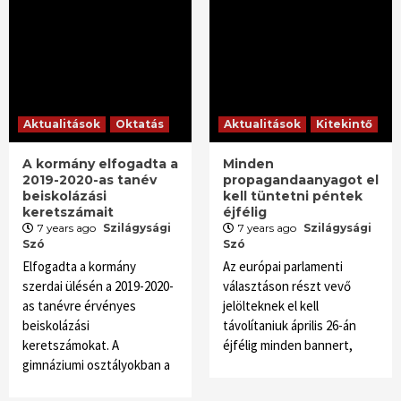
Aktualitások
Oktatás
Aktualitások
Kitekintő
A kormány elfogadta a
Minden
2019-2020-as tanév
propagandaanyagot el
beiskolázási
kell tüntetni péntek
keretszámait
éjfélig
7 years ago
Szilágysági
7 years ago
Szilágysági
Szó
Szó
Elfogadta a kormány
Az európai parlamenti
szerdai ülésén a 2019-2020-
választáson részt vevő
as tanévre érvényes
jelölteknek el kell
beiskolázási
távolítaniuk április 26-án
keretszámokat. A
éjfélig minden bannert,
gimnáziumi osztályokban a