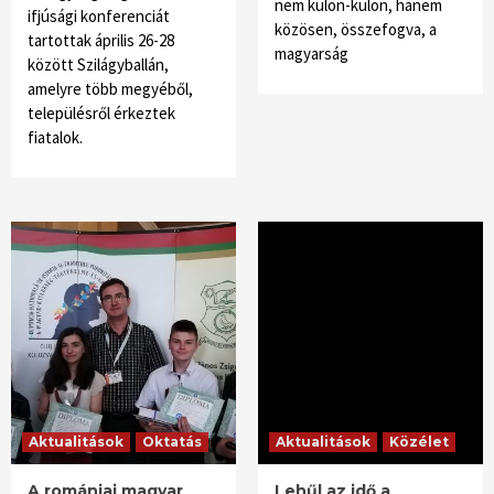
nem külön-külön, hanem
ifjúsági konferenciát
közösen, összefogva, a
tartottak április 26-28
magyarság
között Szilágyballán,
amelyre több megyéből,
településről érkeztek
fiatalok.
Aktualitások
Oktatás
Aktualitások
Közélet
A romániai magyar
Lehűl az idő a