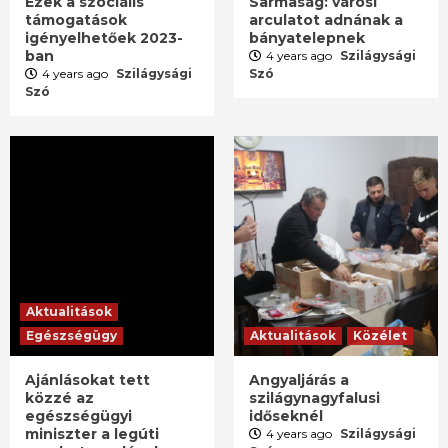
Ezek a szociális
Sarmaság: városi
támogatások
arculatot adnának a
igényelhetőek 2023-
bányatelepnek
ban
4 years ago
Szilágysági
4 years ago
Szilágysági
Szó
Szó
Aktualitások
Egészségügy
Aktualitások
Közélet
Ajánlásokat tett
Angyaljárás a
közzé az
szilágynagyfalusi
egészségügyi
időseknél
miniszter a legúti
4 years ago
Szilágysági