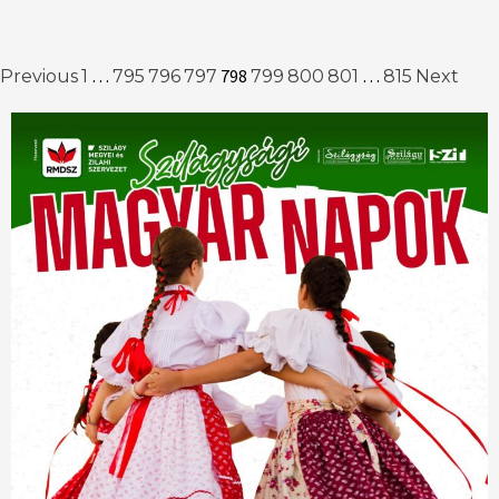
Posts
…
798
…
Previous
1
795
796
797
799
800
801
815
Next
navigation