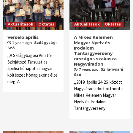
Aktualitások
Oktatás
Aktualitások
Oktatás
Verselő április
A Mikes Kelemen
Magyar Nyelv és
7 years ago
Szilágysági
Irodalom
Szó
Tantárgyverseny
,,A Szilágybagosi Amatőr
országos szakasza
Színjátszó Társulat az
Nagyváradon
áprilisi hónapot a magyar
7 years ago
Szilágysági
költészet hónapjaként élte
Szó
meg. A
,,2019. április 24-26. között
Nagyvárad adott otthont a
Mikes Kelemen Magyar
Nyelv és Irodalom
Tantárgyverseny