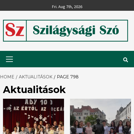
Skip
Fri. Aug 7th, 2026
to
content
Szilágysági
Primary
Menu
Szó
HOME
AKTUALITÁSOK
PAGE 798
Aktualitások