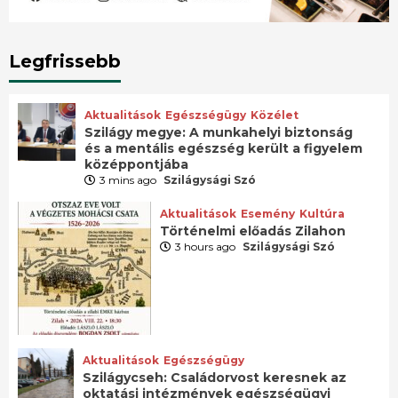
Legfrissebb
Aktualitások
Egészségügy
Közélet
Szilágy megye: A munkahelyi biztonság
és a mentális egészség került a figyelem
középpontjába
3 mins ago
Szilágysági Szó
Aktualitások
Esemény
Kultúra
Történelmi előadás Zilahon
3 hours ago
Szilágysági Szó
Aktualitások
Egészségügy
Szilágycseh: Családorvost keresnek az
oktatási intézmények egészségügyi