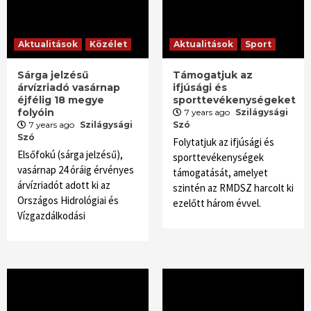
Aktualitások
Közélet
Aktualitások
Sport
Sárga jelzésű
Támogatjuk az
árvízriadó vasárnap
ifjúsági és
éjfélig 18 megye
sporttevékenységeket
folyóin
7 years ago
Szilágysági
7 years ago
Szilágysági
Szó
Szó
Folytatjuk az ifjúsági és
Elsőfokú (sárga jelzésű),
sporttevékeny­ségek
vasárnap 24 óráig érvényes
támogatását, amelyet
árvízriadót adott ki az
szintén az RMDSZ harcolt ki
Országos Hidrológiai és
ezelőtt három évvel.
Vízgazdálkodási