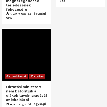
megbetegedések
Szó
terjedésének
fékezésére
4 years ago
Szilágysági
Szó
Aktualitások
Oktatás
Oktatási miniszter:
nem bátorítjuk a
diákok távolmaradását
az iskoláktól
4 years ago
Szilágysági