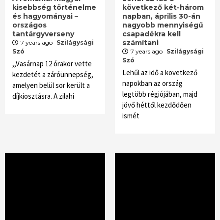
kisebbség történelme
következő két-három
és hagyományai –
napban, április 30-án
országos
nagyobb mennyiségű
tantárgyverseny
csapadékra kell
számítani
7 years ago
Szilágysági
Szó
7 years ago
Szilágysági
Szó
,,Vasárnap 12 órakor vette
Lehűl az idő a következő
kezdetét a záróünnepség,
napokban az ország
amelyen belül sor került a
legtöbb régiójában, majd
díjkiosztásra. A zilahi
jövő héttől kezdődően
ismét