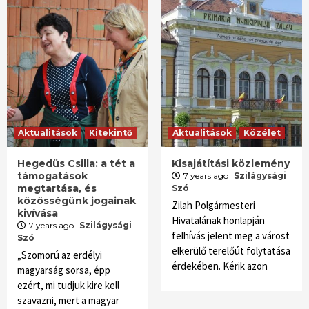
Aktualitások
Kitekintő
Aktualitások
Közélet
Hegedüs Csilla: a tét a
Kisajátítási közlemény
támogatások
7 years ago
Szilágysági
megtartása, és
Szó
közösségünk jogainak
Zilah Polgármesteri
kivívása
Hivatalának honlapján
7 years ago
Szilágysági
felhívás jelent meg a várost
Szó
elkerülő terelőút folytatása
„Szomorú az erdélyi
érdekében. Kérik azon
magyarság sorsa, épp
ezért, mi tudjuk kire kell
szavazni, mert a magyar