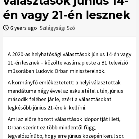
választások június 14-
én vagy 21-én lesznek
6 years ago
Szilágysági Szó
A 2020-as helyhatósági választások június 14-én vagy
21-én lesznek – közölte vasárnap este a B1 televízió
műsorában Ludovic Orban miniszterelnök.
A kormányfő emlékeztetett: a helyi választottak
mandátuma négy évvel az eskületétel után, június
második felében jár le, ezért a választásokat
legkésőbb június 21-ére ki kell írni.
Ami az előre hozott választások időpontját illeti,
Orban szerint ez több mindentől függ,
legvalószínűbb, hogy erre június közepén kerül sor.