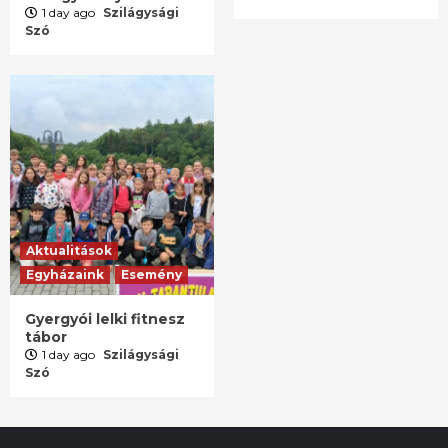
1 day ago
Szilágysági
Szó
Aktualitások
Egyházaink
Esemény
Gyergyói lelki fitnesz
tábor
1 day ago
Szilágysági
Szó