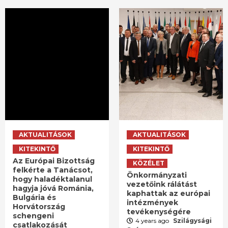
AKTUALITÁSOK
AKTUALITÁSOK
KITEKINTŐ
KITEKINTŐ
Az Európai Bizottság
KÖZÉLET
felkérte a Tanácsot,
Önkormányzati
hogy haladéktalanul
vezetőink rálátást
hagyja jóvá Románia,
kaphattak az európai
Bulgária és
intézmények
Horvátország
tevékenységére
schengeni
4 years ago
Szilágysági
csatlakozását