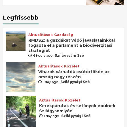
Legfrissebb
Aktualitások
Gazdaság
RMDSZ: a gazdákat védő javaslatainkkal
fogadta el a parlament a biodiverzitási
stratégiát
6 hours ago
Szilágysági Szó
Aktualitások
Közélet
Viharok várhatók csütörtökön az
ország nagy részén
1 day ago
Szilágysági Szó
Aktualitások
Közélet
Kerékpárutak és sétányok épülnek
Szilágysomlyón
1 day ago
Szilágysági Szó