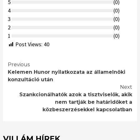
5
(
0
)
4
(
0
)
3
(
0
)
2
(
0
)
1
(
0
)
Post Views:
40
Continue
Previous
Kelemen Hunor nyilatkozata az államelnöki
Reading
konzultáció után
Next
Szankcionálhatók azok a tisztviselők, akik
nem tartják be határidőket a
közbeszerzésekkel kapcsolatban
VILLÁM HÍREK