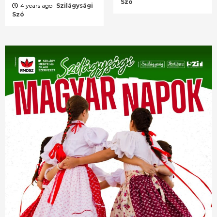
Szó
4 years ago
Szilágysági
Szó