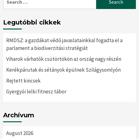
for:
Legutóbbi cikkek
RMDSZ: a gazdákat védő javaslatainkkal fogadta el a
parlament a biodiverzitási stratégiát
Viharok várhatók csütörtökön az ország nagy részén
Kerékpárutak és sétányok épülnek Szilágysomlyón
Rejtett kincsek
Gyergyói lelki fitnesz tábor
Archívum
August 2026