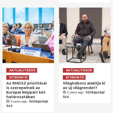
AKTUALITÁSOK
AKTUALITÁSOK
KITEKINTŐ
KITEKINTŐ
Az RMDSZ prioritásai
Világháború alakítja ki
is szerepelnek az
az új világrendet?
Európai Néppárt két
3 years ago
Szilágysági
határozatában
Szó
3 years ago
Szilágysági
Szó