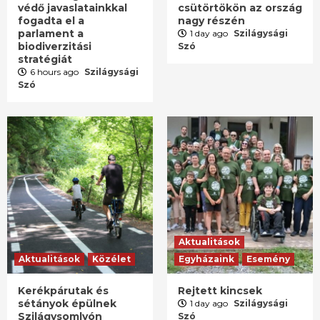
védő javaslatainkkal
csütörtökön az ország
fogadta el a
nagy részén
parlament a
1 day ago
Szilágysági
biodiverzitási
Szó
stratégiát
6 hours ago
Szilágysági
Szó
Aktualitások
Aktualitások
Közélet
Egyházaink
Esemény
Kerékpárutak és
Rejtett kincsek
sétányok épülnek
1 day ago
Szilágysági
Szilágysomlyón
Szó