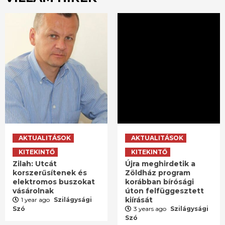
AKTUALITÁSOK
AKTUALITÁSOK
KITEKINTŐ
KITEKINTŐ
Zilah: Utcát
Újra meghirdetik a
korszerűsítenek és
Zöldház program
elektromos buszokat
korábban bírósági
vásárolnak
úton felfüggesztett
kiírását
1 year ago
Szilágysági
Szó
3 years ago
Szilágysági
Szó