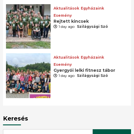
Aktualitások
Egyházaink
Esemény
Rejtett kincsek
1 day ago
Szilágysági Szó
Aktualitások
Egyházaink
Esemény
Gyergyói lelki fitnesz tábor
1 day ago
Szilágysági Szó
Keresés
Search