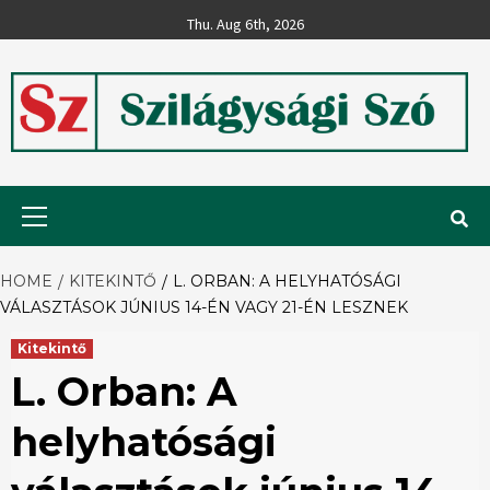
Skip
Thu. Aug 6th, 2026
to
content
Szilágysági
Primary
Menu
Szó
HOME
KITEKINTŐ
L. ORBAN: A HELYHATÓSÁGI
VÁLASZTÁSOK JÚNIUS 14-ÉN VAGY 21-ÉN LESZNEK
Kitekintő
L. Orban: A
helyhatósági