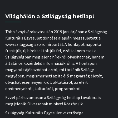
Világhálón a Szilágyság hetilap!
Több évnyi várakozás után 2019 januárjában a Szilágyság
Kulturális Egyesület döntése alapján megszületett a
www.szilagysagiszo.ro hírportál. A honlapot naponta
frissítjük, új hírekkel töltjük fel, ezáltal nem csak a
Szilágyságban megjelent hírekről olvashatnak, hanem
általános közérdekű információkról is. A honlapon
magyarul tájékozódhat arról, mi történik Szilágy
megyében, megismerheti az itt élő magyarság életét,
olvashat eseményeinkről, oktatásról, az elért
eredményekről, kultúráról, programokról.
Ezzel párhuzamosan a Szilágyság hetilap továbbra is
megjelenik. Olvassanak minket! Köszönjük.
Szilágyság Kulturális Egyesület vezetősége