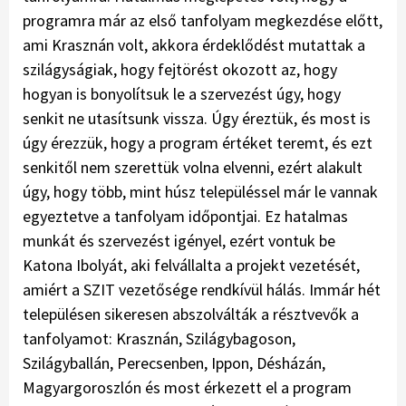
programra már az első tanfolyam megkezdése előtt,
ami Krasznán volt, akkora érdeklődést mutattak a
szilágyságiak, hogy fejtörést okozott az, hogy
hogyan is bonyolítsuk le a szervezést úgy, hogy
senkit ne utasítsunk vissza. Úgy éreztük, és most is
úgy érezzük, hogy a program értéket teremt, és ezt
senkitől nem szerettük volna elvenni, ezért alakult
úgy, hogy több, mint húsz településsel már le vannak
egyeztetve a tanfolyam időpontjai. Ez hatalmas
munkát és szervezést igényel, ezért vontuk be
Katona Ibolyát, aki felvállalta a projekt vezetését,
amiért a SZIT ve­ze­tősége rendkívül hálás. Immár hét
tele­pülésen sikeresen abszolválták a résztvevők a
tanfolyamot: Krasznán, Szilágy­ba­go­son,
Szilágyballán, Perecsenben, Ippon, Désházán,
Magyargoroszlón és most érkezett el a program