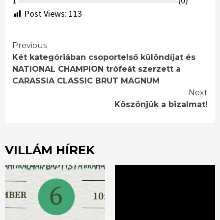
1
(
0
)
Post Views:
113
Continue
Previous
Két kategóriában csoportelső különdíjat és
Reading
NATIONAL CHAMPION trófeát szerzett a
CARASSIA CLASSIC BRUT MAGNUM
Next
Köszönjük a bizalmat!
VILLÁM HÍREK