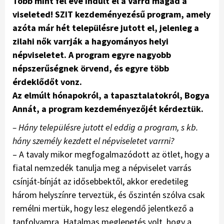
Több mint fél éve indult el a Varrd magad a
viseleted! SZIT kezdeményezésű program, amely
azóta már hét településre jutott el, jelenleg a
zilahi nők varrják a hagyományos helyi
népviseletet. A program egyre nagyobb
népszerűségnek örvend, és egyre több
érdeklődőt vonz.
Az elmúlt hónapokról, a tapasztalatokról, Bogya
Annát, a program kezdeményezőjét kérdeztük.
– Hány településre jutott el eddig a program, s kb.
hány személy kezdett el népviseletet varrni?
– A tavaly mikor megfogalmazódott az ötlet, hogy a
fiatal nemzedék tanulja meg a népviselet varrás
csínját-bínját az idősebbektől, akkor eredetileg
három helyszínre terveztük, és őszintén szólva csak
remélni mertük, hogy lesz elegendő jelentkező a
tanfolyamra. Hatalmas meglepetés volt, hogy a