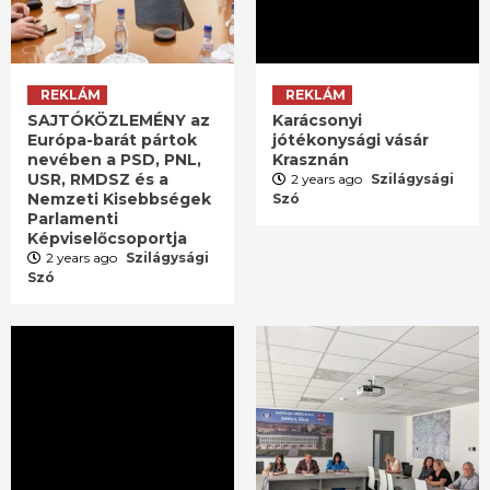
REKLÁM
REKLÁM
SAJTÓKÖZLEMÉNY az
Karácsonyi
Európa-barát pártok
jótékonysági vásár
nevében a PSD, PNL,
Krasznán
USR, RMDSZ és a
2 years ago
Szilágysági
Nemzeti Kisebbségek
Szó
Parlamenti
Képviselőcsoportja
2 years ago
Szilágysági
Szó