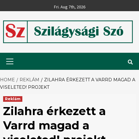
Skip
Fri. Aug 7th, 2026
to
content
Szilágysági
Primary
Menu
Szó
HOME
REKLÁM
ZILAHRA ÉRKEZETT A VARRD MAGAD A
VISELETED! PROJEKT
Reklám
Zilahra érkezett a
Varrd magad a