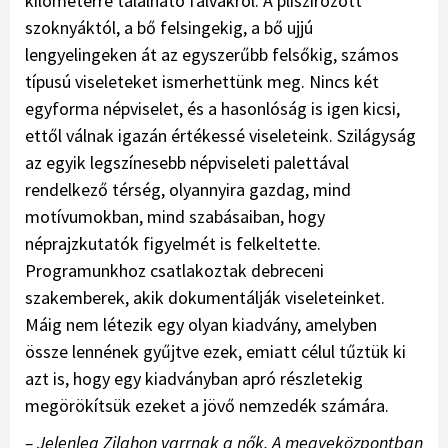
kilométerre található falvakról. A pliszírozott
szoknyáktól, a bő felsingekig, a bő ujjú
lengyelingeken át az egyszerűbb felsőkig, számos
típusú viseleteket ismerhettünk meg. Nincs két
egyforma népviselet, és a hasonlóság is igen kicsi,
ettől válnak igazán értékessé viseleteink. Szilágyság
az egyik legszínesebb népviseleti palettával
rendelkező térség, olyannyira gazdag, mind
motívumokban, mind szabásaiban, hogy
néprajzkutatók figyelmét is felkeltette.
Programunkhoz csatlakoztak debreceni
szakemberek, akik dokumentálják viseleteinket.
Máig nem létezik egy olyan kiadvány, amelyben
össze lennének gyűjtve ezek, emiatt célul tűztük ki
azt is, hogy egy kiadványban apró részletekig
megörökítsük ezeket a jövő nemzedék számára.
– Jelenleg Zilahon varrnak a nők. A megyeközpontban