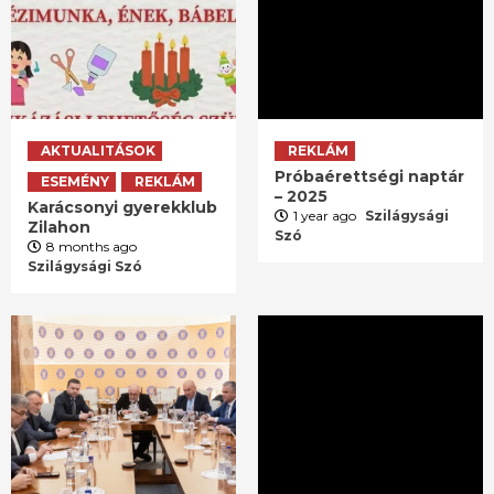
AKTUALITÁSOK
REKLÁM
Próbaérettségi naptár
ESEMÉNY
REKLÁM
– 2025
Karácsonyi gyerekklub
1 year ago
Szilágysági
Zilahon
Szó
8 months ago
Szilágysági Szó