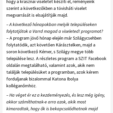
hogy a krasznai viseletet készíti el, reményeink
szerint a következőkben a tövisháti viselet
megvarrását is elsajátítják majd.
– A következő hónapokban melyik településeken
folytatjátok a Varrd magad a viseleted! programot?
– A program jövő hónap elején már Szilágycsehben
folytatódik, azt követően Kárásztelken, majd a
soron következő Kémer, s Szilágy megye több
települése lesz. A részletes program a SZIT Facebook
oldalán megtalálható, valamint azok, akik nem
találják településüket a programban, azok kérem
forduljanak bizalommal Katona Ibolya
kolléganőmhöz.
– Ha véget ér ez a kezdeményezés, és lesz még igény,
akkor számíthatnak-e arra azok, akik most
kimaradtak, hogy ők is bekapcsolódhatnak majd