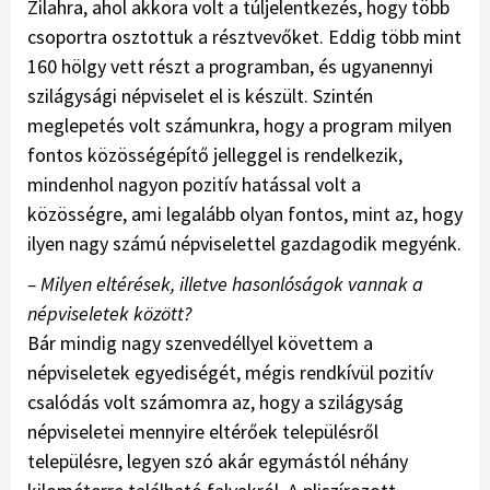
Zilahra, ahol akkora volt a túljelentkezés, hogy több
csoportra osztottuk a résztvevőket. Eddig több mint
160 hölgy vett részt a programban, és ugyanennyi
szilágysági népviselet el is készült. Szintén
meglepetés volt számunkra, hogy a program milyen
fontos közösségépítő jelleggel is rendelkezik,
mindenhol nagyon pozitív hatással volt a
közösségre, ami legalább olyan fontos, mint az, hogy
ilyen nagy számú népviselettel gazdagodik megyénk.
– Milyen eltérések, illetve hasonlóságok vannak a
népviseletek között?
Bár mindig nagy szenvedéllyel követtem a
népviseletek egyediségét, mégis rendkívül pozitív
csalódás volt számomra az, hogy a szilágyság
népviseletei mennyire eltérőek telepü­lésről
településre, legyen szó akár egymástól néhány