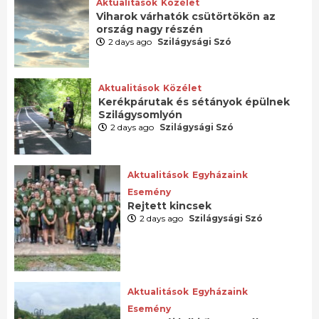
Aktualitások
Közélet
Viharok várhatók csütörtökön az
ország nagy részén
2 days ago
Szilágysági Szó
Aktualitások
Közélet
Kerékpárutak és sétányok épülnek
Szilágysomlyón
2 days ago
Szilágysági Szó
Aktualitások
Egyházaink
Esemény
Rejtett kincsek
2 days ago
Szilágysági Szó
Aktualitások
Egyházaink
Esemény