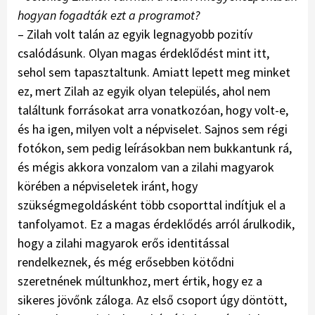
hogyan fogadták ezt a programot?
– Zilah volt talán az egyik legna­gyobb pozitív
csalódásunk. Olyan magas érdeklődést mint itt,
sehol sem tapasztaltunk. Amiatt lepett meg minket
ez, mert Zilah az egyik olyan település, ahol nem
találtunk forrásokat arra vonatkozóan, hogy volt-e,
és ha igen, milyen volt a népviselet. Sajnos sem régi
fotókon, sem pedig leírásokban nem bukkantunk rá,
és mégis akkora vonzalom van a zilahi magyarok
körében a népviseletek iránt, hogy
szükségmegoldásként több csoporttal indítjuk el a
tanfolyamot. Ez a magas érdeklődés arról árulkodik,
hogy a zilahi magyarok erős identitással
rendelkeznek, és még erősebben kötődni
szeretnének múltunkhoz, mert értik, hogy ez a
sikeres jövőnk záloga. Az első csoport úgy döntött,