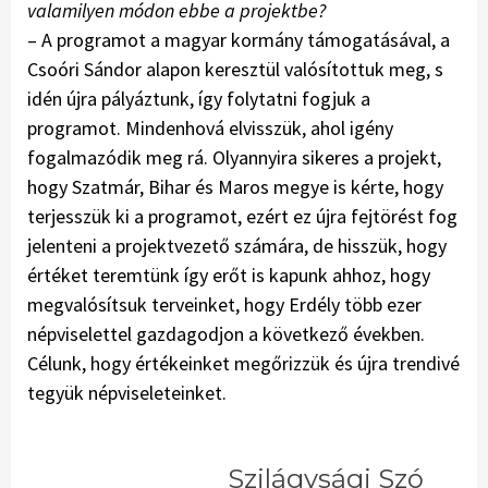
valamilyen módon ebbe a projektbe?
– A programot a magyar kormány támogatásával, a
Csoóri Sándor alapon keresztül valósítottuk meg, s
idén újra pályáztunk, így folytatni fogjuk a
programot. Mindenhová elvisszük, ahol igény
fogalmazódik meg rá. Olyannyira sikeres a projekt,
hogy Szatmár, Bihar és Maros megye is kérte, hogy
terjesszük ki a programot, ezért ez újra fejtörést fog
jelenteni a projektvezető számára, de hisszük, hogy
értéket teremtünk így erőt is kapunk ahhoz, hogy
megvalósítsuk terveinket, hogy Erdély több ezer
népviselettel gazdagodjon a következő években.
Célunk, hogy értékeinket megőrizzük és újra trendivé
tegyük népviseleteinket.
Szilágysági Szó