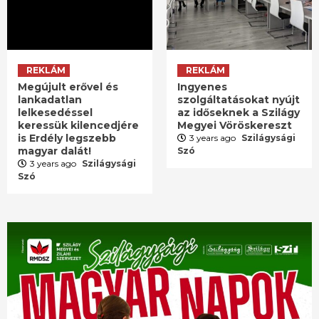
REKLÁM
REKLÁM
Megújult erővel és
Ingyenes
lankadatlan
szolgáltatásokat nyújt
lelkesedéssel
az időseknek a Szilágy
keressük kilencedjére
Megyei Vöröskereszt
is Erdély legszebb
3 years ago
Szilágysági
magyar dalát!
Szó
3 years ago
Szilágysági
Szó