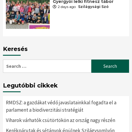
Gyergyói lelki fitnesz tábor
2 days ago
Szilágysági Szó
Keresés
Search
for:
Legutóbbi cikkek
RMDSZ: a gazdákat védő javaslatainkkal fogadta el a
parlament a biodiverzitási stratégiát
Viharok várhatók csütörtökön az ország nagy részén
Kerékpárutak és sétányok épülnek Szilágysomlyón