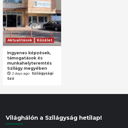
Aktualitások
Közélet
Ingyenes képzések,
támogatások és
munkahelyteremtés
Szilágy megyében
2 days ago
Szilágysági
Szó
Világhálón a Szilágyság hetilap!