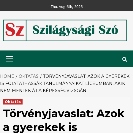
Skip
Thu. Aug 6th, 2026
to
content
Szilágysági
Primary
Menu
Szó
HOME
OKTATÁS
TÖRVÉNYJAVASLAT: AZOK A GYEREKEK
IS FOLYTATHASSÁK TANULMÁNYAIKAT LÍCEUMBAN, AKIK
NEM MENTEK ÁT A KÉPESSÉGVIZSGÁN
Oktatás
Törvényjavaslat: Azok
a gyerekek is