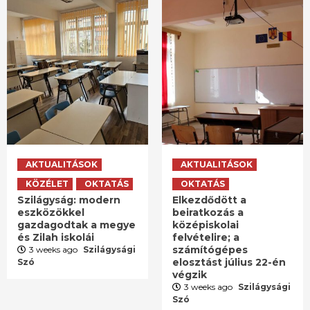
AKTUALITÁSOK
AKTUALITÁSOK
KÖZÉLET
OKTATÁS
OKTATÁS
Szilágyság: modern
Elkezdődött a
eszközökkel
beiratkozás a
gazdagodtak a megye
középiskolai
és Zilah iskolái
felvételire; a
számítógépes
3 weeks ago
Szilágysági
elosztást július 22-én
Szó
végzik
3 weeks ago
Szilágysági
Szó