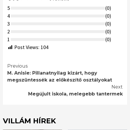
5
(
0
)
4
(
0
)
3
(
0
)
2
(
0
)
1
(
0
)
Post Views:
104
Continue
Previous
M. Anisie: Pillanatnyilag kizárt, hogy
Reading
megszüntessék az előkészítő osztályokat
Next
Megújult iskola, melegebb tantermek
VILLÁM HÍREK