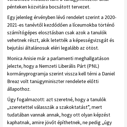
pénteken közvitára bocsátott tervezet.
Egy jelenleg érvényben lévő rendelet szerint a 2020-
2021-es tanévtől kezdődően a líceumokba történő
számítógépes elosztásban csak azok a tanulók
vehetnek részt, akik letették a képességvizsgát és
bejutási általánosuk eléri legalább az ötöst.
Monica Anisie már a parlamenti meghallgatáson
jelezte, hogy a Nemzeti Liberális Párt (PNL)
kormányprogramja szerint vissza kell térni a Daniel
Breaz volt tanügyminiszter rendelete előtti
állapothoz.
Úgy fogalmazott: azt szeretné, hogy a tanulók
,,szeretettel válasszák a szakoktatást”, mert
tudatában vannak annak, hogy ott olyan képzést
kaphatnak, amire jövőt építhetnek, ne pedig ,,úgy