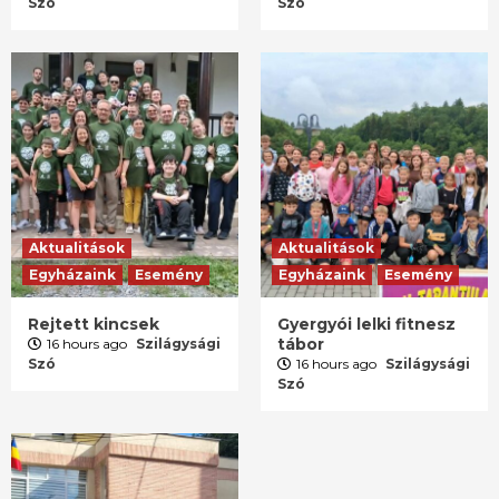
Szó
Szó
Aktualitások
Aktualitások
Egyházaink
Esemény
Egyházaink
Esemény
Rejtett kincsek
Gyergyói lelki fitnesz
tábor
16 hours ago
Szilágysági
Szó
16 hours ago
Szilágysági
Szó