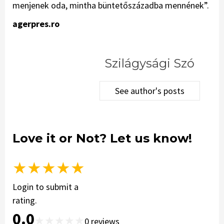
menjenek oda, mintha büntetőszázadba mennének”.
agerpres.ro
Szilágysági Szó
See author's posts
Love it or Not? Let us know!
★
★
★
★
★
Login to submit a
rating.
0.0
★
★
★
★
★
0
reviews