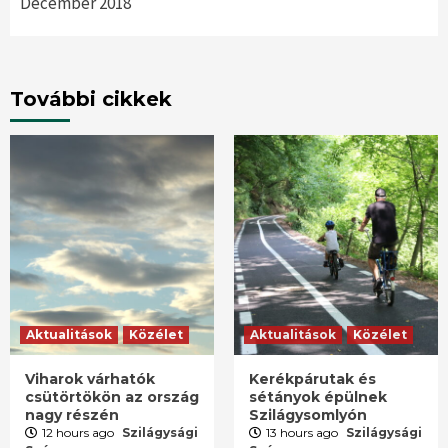
December 2018
További cikkek
Aktualitások
Közélet
Aktualitások
Közélet
Viharok várhatók
Kerékpárutak és
csütörtökön az ország
sétányok épülnek
nagy részén
Szilágysomlyón
12 hours ago
Szilágysági
13 hours ago
Szilágysági