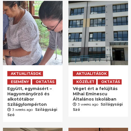
AKTUALITÁSOK
AKTUALITÁSOK
ESEMÉNY
OKTATÁS
KÖZÉLET
OKTATÁS
Együtt, egymásért –
Véget ért a felújítás
Hagyományőrző és
Mihai Eminescu
alkotótábor
Általános Iskolában
Szilágylompérton
3 weeks ago
Szilágysági
3 weeks ago
Szilágysági
Szó
Szó