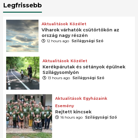
Legfrissebb
Aktualitások
Közélet
Viharok várhatók csütörtökön az
ország nagy részén
12 hours ago
Szilágysági Szó
Aktualitások
Közélet
Kerékpárutak és sétányok épülnek
Szilágysomlyón
13 hours ago
Szilágysági Szó
Aktualitások
Egyházaink
Esemény
Rejtett kincsek
16 hours ago
Szilágysági Szó