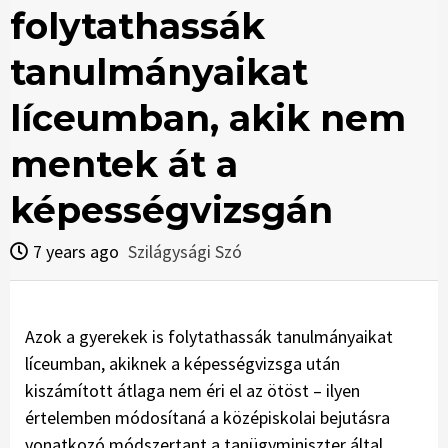
folytathassák
tanulmányaikat
líceumban, akik nem
mentek át a
képességvizsgán
7 years ago
Szilágysági Szó
Azok a gyerekek is folytathassák tanulmányaikat
líceumban, akiknek a képességvizsga után
kiszámított átlaga nem éri el az ötöst – ilyen
értelemben módosítaná a középiskolai bejutásra
vonatkozó módszertant a tanügyminiszter által