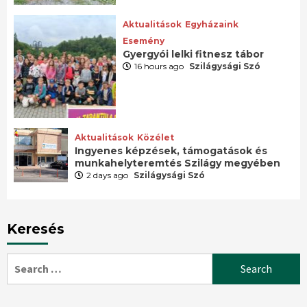
Aktualitások
Egyházaink
Esemény
Gyergyói lelki fitnesz tábor
16 hours ago
Szilágysági Szó
Aktualitások
Közélet
Ingyenes képzések, támogatások és
munkahelyteremtés Szilágy megyében
2 days ago
Szilágysági Szó
Keresés
Search
for: