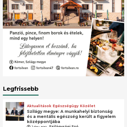
Legfrissebb
Aktualitások
Egészségügy
Közélet
Szilágy megye: A munkahelyi biztonság
és a mentális egészség került a figyelem
középpontjába
1 day ago
Szilágysági Szó