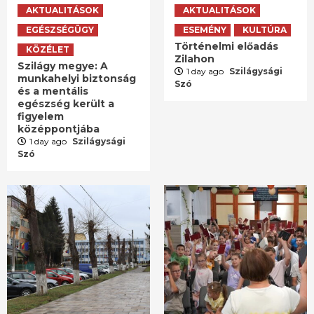
AKTUALITÁSOK
AKTUALITÁSOK
EGÉSZSÉGÜGY
ESEMÉNY
KULTÚRA
Történelmi előadás
KÖZÉLET
Zilahon
Szilágy megye: A
1 day ago
Szilágysági
munkahelyi biztonság
Szó
és a mentális
egészség került a
figyelem
középpontjába
1 day ago
Szilágysági
Szó