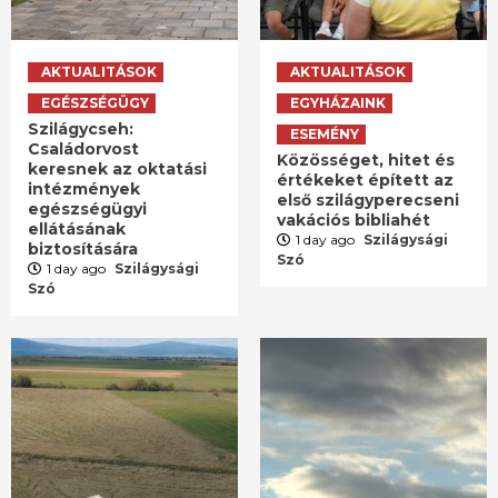
AKTUALITÁSOK
AKTUALITÁSOK
EGÉSZSÉGÜGY
EGYHÁZAINK
Szilágycseh:
ESEMÉNY
Családorvost
Közösséget, hitet és
keresnek az oktatási
értékeket épített az
intézmények
első szilágyperecseni
egészségügyi
vakációs bibliahét
ellátásának
1 day ago
Szilágysági
biztosítására
Szó
1 day ago
Szilágysági
Szó