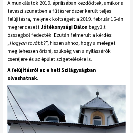
A munkálatok 2019. áprilisában kezdődtek, amikor a
tavaszi szünetben a fűtésrendszer került teljes
felújításra, melynek költségeit a 2019. február 16-án
megrendezett
Jótékonysági Bálon
begyűlt
összegből fedezték. Ezután felmerült a kérdés:
„
Hogyan tovább
?”, hiszen ahhoz, hogy a meleget
meg lehessen őrizni, szükség van a nyílászárók
cseréjére és az épület szigetelésére is.
A felújításról az e heti Szilágyságban
olvashatnak.