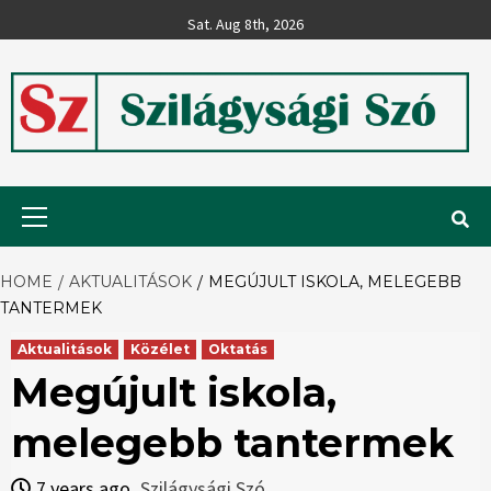
Skip
Sat. Aug 8th, 2026
to
content
Szilágysági
Primary
Menu
Szó
HOME
AKTUALITÁSOK
MEGÚJULT ISKOLA, MELEGEBB
TANTERMEK
Aktualitások
Közélet
Oktatás
Megújult iskola,
melegebb tantermek
7 years ago
Szilágysági Szó