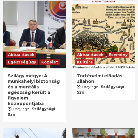
Aktualitások
Aktualitások
Esemény
Egészségügy
Közélet
Kultúra
Szilágy megye: A
Történelmi előadás
munkahelyi biztonság
Zilahon
és a mentális
1 day ago
Szilágysági
egészség került a
Szó
figyelem
középpontjába
1 day ago
Szilágysági
Szó