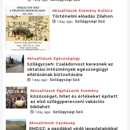
Aktualitások
Esemény
Kultúra
Történelmi előadás Zilahon
1 day ago
Szilágysági Szó
Aktualitások
Egészségügy
Szilágycseh: Családorvost keresnek az
oktatási intézmények egészségügyi
ellátásának biztosítására
1 day ago
Szilágysági Szó
Aktualitások
Egyházaink
Esemény
Közösséget, hitet és értékeket épített
az első szilágyperecseni vakációs
bibliahét
1 day ago
Szilágysági Szó
Aktualitások
Gazdaság
RMDSZ: a gazdákat védő javaslatainkkal