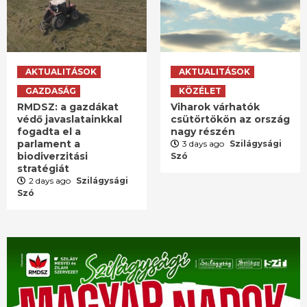
AKTUALITÁSOK
AKTUALITÁSOK
GAZDASÁG
KÖZÉLET
RMDSZ: a gazdákat
Viharok várhatók
védő javaslatainkkal
csütörtökön az ország
fogadta el a
nagy részén
parlament a
3 days ago
Szilágysági
biodiverzitási
Szó
stratégiát
2 days ago
Szilágysági
Szó