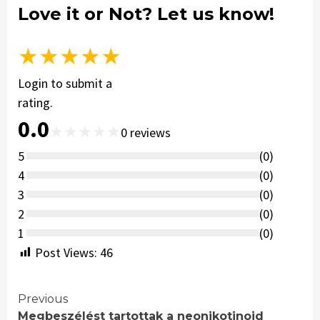
Love it or Not? Let us know!
★
★
★
★
★
Login to submit a
rating.
0.0
★
★
★
★
★
0
reviews
5
(
0
)
4
(
0
)
3
(
0
)
2
(
0
)
1
(
0
)
Post Views:
46
Continue
Previous
Megbeszélést tartottak a neo­niko­tinoid