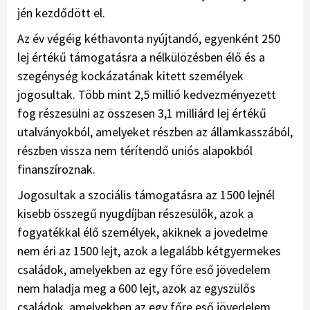
jén kezdődött el.
Az év végéig kéthavonta nyújtandó, egyenként 250
lej értékű támogatásra a nélkülözésben élő és a
szegénység kockázatának kitett személyek
jogosultak. Több mint 2,5 millió kedvezményezett
fog részesülni az összesen 3,1 milliárd lej értékű
utalványokból, amelyeket részben az államkasszából,
részben vissza nem térítendő uniós alapokból
finanszíroznak.
Jogosultak a szociális támogatásra az 1500 lejnél
kisebb összegű nyugdíjban részesülők, azok a
fogyatékkal élő személyek, akiknek a jövedelme
nem éri az 1500 lejt, azok a legalább kétgyermekes
családok, amelyekben az egy főre eső jövedelem
nem haladja meg a 600 lejt, azok az egyszülős
családok, amelyekben az egy főre eső jövedelem