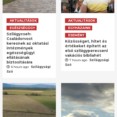
AKTUALITÁSOK
AKTUALITÁSOK
EGÉSZSÉGÜGY
EGYHÁZAINK
Szilágycseh:
ESEMÉNY
Családorvost
Közösséget, hitet és
keresnek az oktatási
értékeket épített az
intézmények
első szilágyperecseni
egészségügyi
vakációs bibliahét
ellátásának
7 hours ago
Szilágysági
biztosítására
Szó
6 hours ago
Szilágysági
Szó