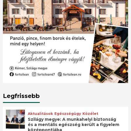
Legfrissebb
Aktualitások
Egészségügy
Közélet
Szilágy megye: A munkahelyi biztonság
és a mentális egészség került a figyelem
középpontjába