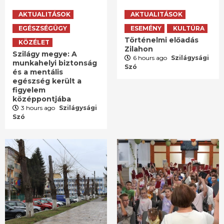
AKTUALITÁSOK
AKTUALITÁSOK
EGÉSZSÉGÜGY
ESEMÉNY
KULTÚRA
Történelmi előadás
KÖZÉLET
Zilahon
Szilágy megye: A
6 hours ago
Szilágysági
munkahelyi biztonság
Szó
és a mentális
egészség került a
figyelem
középpontjába
3 hours ago
Szilágysági
Szó