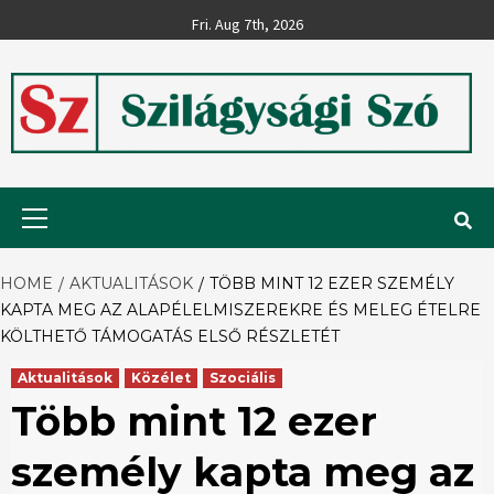
Skip
Fri. Aug 7th, 2026
to
content
Szilágysági
Primary
Menu
Szó
HOME
AKTUALITÁSOK
TÖBB MINT 12 EZER SZEMÉLY
KAPTA MEG AZ ALAPÉLELMISZEREKRE ÉS MELEG ÉTELRE
KÖLTHETŐ TÁMOGATÁS ELSŐ RÉSZLETÉT
Aktualitások
Közélet
Szociális
Több mint 12 ezer
személy kapta meg az