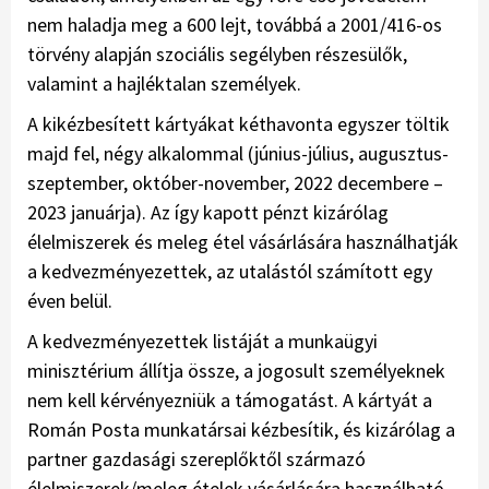
nem haladja meg a 600 lejt, továbbá a 2001/416-os
törvény alapján szociális segélyben részesülők,
valamint a hajléktalan személyek.
A kikézbesített kártyákat kéthavonta egyszer töltik
majd fel, négy alkalommal (június-július, augusztus-
szeptember, október-november, 2022 decembere –
2023 januárja). Az így kapott pénzt kizárólag
élelmiszerek és meleg étel vásárlására használhatják
a kedvezményezettek, az utalástól számított egy
éven belül.
A kedvezményezettek listáját a munkaügyi
minisztérium állítja össze, a jogosult személyeknek
nem kell kérvényezniük a támogatást. A kártyát a
Román Posta munkatársai kézbesítik, és kizárólag a
partner gazdasági szereplőktől származó
élelmiszerek/meleg ételek vásárlására használható.