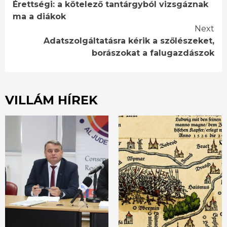
Érettségi: a kötelező tantárgyból vizsgáznak
Reading
ma a diákok
Next
Adatszolgáltatásra kérik a szőlészeket,
borászokat a falugazdászok
VILLÁM HÍREK