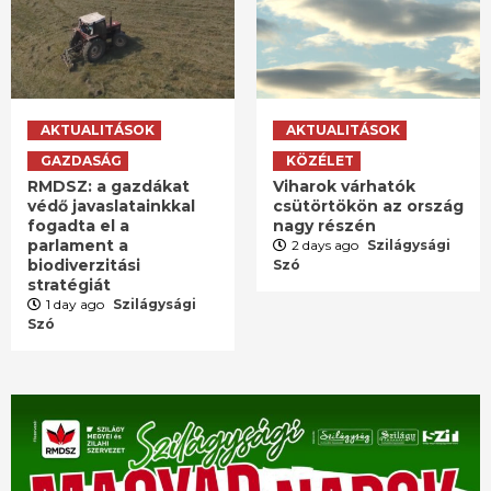
AKTUALITÁSOK
AKTUALITÁSOK
GAZDASÁG
KÖZÉLET
RMDSZ: a gazdákat
Viharok várhatók
védő javaslatainkkal
csütörtökön az ország
fogadta el a
nagy részén
parlament a
2 days ago
Szilágysági
biodiverzitási
Szó
stratégiát
1 day ago
Szilágysági
Szó