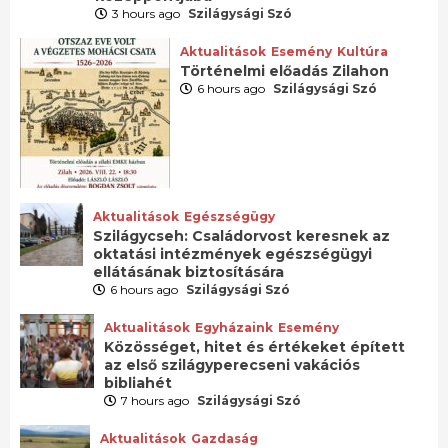
3 hours ago
Szilágysági Szó
Aktualitások
Esemény
Kultúra
Történelmi előadás Zilahon
6 hours ago
Szilágysági Szó
Aktualitások
Egészségügy
Szilágycseh: Családorvost keresnek az
oktatási intézmények egészségügyi
ellátásának biztosítására
6 hours ago
Szilágysági Szó
Aktualitások
Egyházaink
Esemény
Közösséget, hitet és értékeket épített
az első szilágyperecseni vakációs
bibliahét
7 hours ago
Szilágysági Szó
Aktualitások
Gazdaság