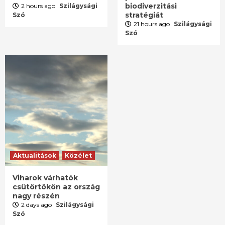
biodiverzitási
2 hours ago
Szilágysági
stratégiát
Szó
21 hours ago
Szilágysági
Szó
Aktualitások
Közélet
Viharok várhatók
csütörtökön az ország
nagy részén
2 days ago
Szilágysági
Szó