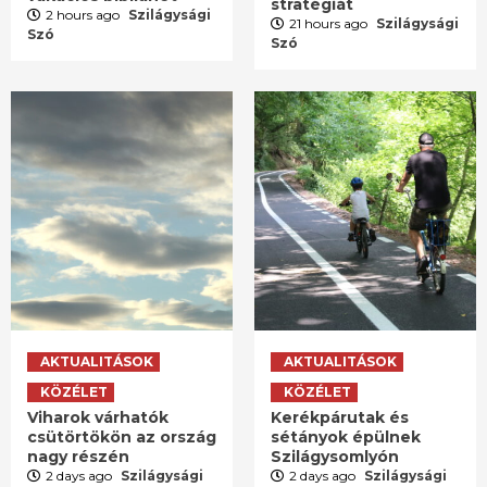
stratégiát
2 hours ago
Szilágysági
21 hours ago
Szilágysági
Szó
Szó
AKTUALITÁSOK
AKTUALITÁSOK
KÖZÉLET
KÖZÉLET
Viharok várhatók
Kerékpárutak és
csütörtökön az ország
sétányok épülnek
nagy részén
Szilágysomlyón
2 days ago
Szilágysági
2 days ago
Szilágysági