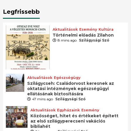
Legfrissebb
Aktualitások
Esemény
Kultúra
Történelmi előadás Zilahon
8 mins ago
Szilágysági Szó
Aktualitások
Egészségügy
Szilágycseh: Családorvost keresnek az
oktatási intézmények egészségügyi
ellátásának biztosítására
47 mins ago
Szilágysági Szó
Aktualitások
Egyházaink
Esemény
Közösséget, hitet és értékeket épített
az első szilágyperecseni vakációs
bibliahét