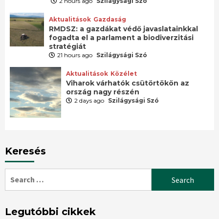
2 hours ago
Szilágysági Szó
Aktualitások
Gazdaság
RMDSZ: a gazdákat védő javaslatainkkal
fogadta el a parlament a biodiverzitási
stratégiát
21 hours ago
Szilágysági Szó
Aktualitások
Közélet
Viharok várhatók csütörtökön az
ország nagy részén
2 days ago
Szilágysági Szó
Keresés
Search
for:
Legutóbbi cikkek