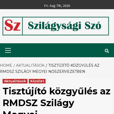
Skip
Fri. Aug 7th, 2026
to
content
Szilágysági
Primary
Menu
Szó
HOME
AKTUALITÁSOK
TISZTÚJÍTÓ KÖZGYŰLÉS AZ
RMDSZ SZILÁGY MEGYEI NŐSZERVEZETBEN
Aktualitások
Közélet
Tisztújító közgyűlés az
RMDSZ Szilágy