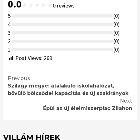
0.0
★
★
★
★
★
0
reviews
5
(
0
)
4
(
0
)
3
(
0
)
2
(
0
)
1
(
0
)
Post Views:
269
Continue
Previous
Szilágy megye: átalakuló iskolahálózat,
Reading
bővülő bölcsődei kapacitás és új szakirányok
Next
Épül az új élelmiszerpiac Zilahon
VILLÁM HÍREK