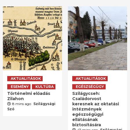
AKTUALITÁSOK
AKTUALITÁSOK
ESEMÉNY
KULTÚRA
EGÉSZSÉGÜGY
Történelmi előadás
Szilágycseh:
Zilahon
Családorvost
keresnek az oktatási
8 mins ago
Szilágysági
intézmények
Szó
egészségügyi
ellátásának
biztosítására
47 mins ago
Szilágysági