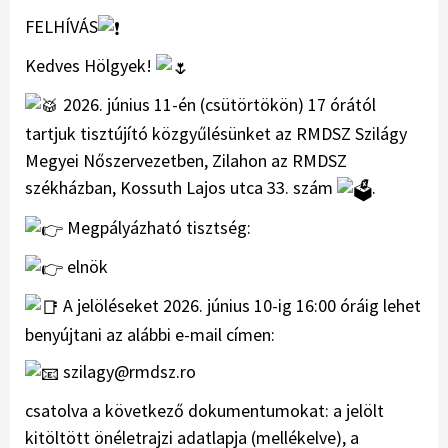
FELHÍVÁS
Kedves Hölgyek!
2026. június 11-én (csütörtökön) 17 órától
tartjuk tisztújító közgyűlésünket az RMDSZ Szilágy
Megyei Nőszervezetben, Zilahon az RMDSZ
székházban, Kossuth Lajos utca 33. szám
.
Megpályázható tisztség:
elnök
A jelöléseket 2026. június 10-ig 16:00 óráig lehet
benyújtani az alábbi e-mail címen:
szilagy@rmdsz.ro
csatolva a következő dokumentumokat: a jelölt
kitöltött önéletrajzi adatlapja (mellékelve), a