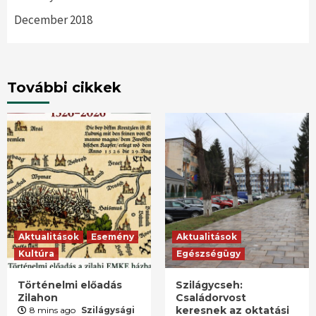
December 2018
További cikkek
Aktualitások
Esemény
Aktualitások
Kultúra
Egészségügy
Történelmi előadás
Szilágycseh:
Zilahon
Családorvost
keresnek az oktatási
8 mins ago
Szilágysági