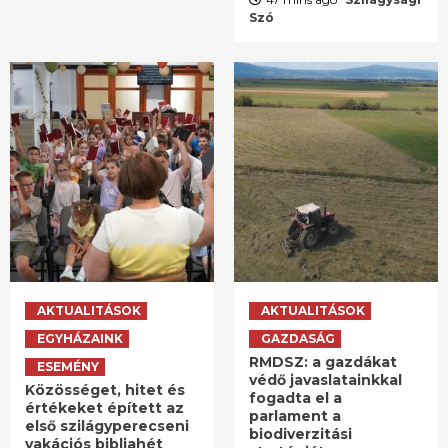
Szó
AKTUALITÁSOK
AKTUALITÁSOK
EGYHÁZAINK
GAZDASÁG
RMDSZ: a gazdákat
ESEMÉNY
védő javaslatainkkal
Közösséget, hitet és
fogadta el a
értékeket épített az
parlament a
első szilágyperecseni
biodiverzitási
vakációs bibliahét