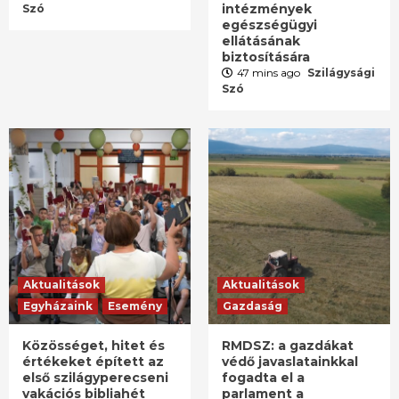
intézmények
Szó
egészségügyi
ellátásának
biztosítására
47 mins ago
Szilágysági
Szó
Aktualitások
Aktualitások
Egyházaink
Esemény
Gazdaság
Közösséget, hitet és
RMDSZ: a gazdákat
értékeket épített az
védő javaslatainkkal
első szilágyperecseni
fogadta el a
vakációs bibliahét
parlament a