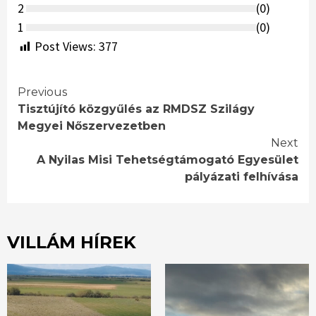
2
(
0
)
1
(
0
)
Post Views:
377
Continue
Previous
Tisztújító közgyűlés az RMDSZ Szilágy
Reading
Megyei Nőszervezetben
Next
A Nyilas Misi Tehetségtámogató Egyesület
pályázati felhívása
VILLÁM HÍREK