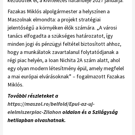
kezdődtek el, a kivitelezés határideje 2027 januárja.
Fazakas Miklós alpolgármester a helyszínen a
Maszolnak elmondta: a projekt stratégiai
jelentőségű a környéken élők számára. „A városi
tanács elfogadta a szükséges határozatot, így
minden jogi és pénzügyi feltétel biztosított ahhoz,
hogy a munkálatok zavartalanul folytatódjanak a
régi piac helyén, a Ioan Nichita 2A szám alatt, ahol
egy olyan modern létesítmény épül, amely megfelel
a mai európai elvárásoknak” – fogalmazott Fazakas
Miklós.
További részleteket a
https://maszol.ro/belfold/Epul-az-uj-
elelmiszerpiac-Zilahon
oldalon és a Szilágyság
hetilapban olvashatnak.