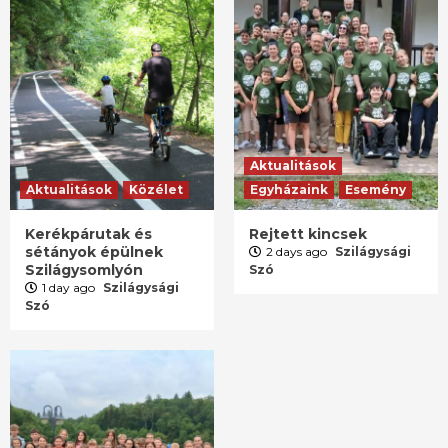
Aktualitások
Aktualitások
Közélet
Egyházaink
Esemény
Kerékpárutak és
Rejtett kincsek
sétányok épülnek
2 days ago
Szilágysági
Szilágysomlyón
Szó
1 day ago
Szilágysági
Szó