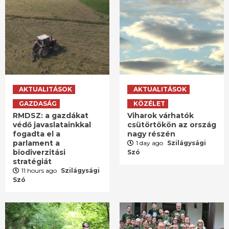
AKTUALITÁSOK
AKTUALITÁSOK
GAZDASÁG
KÖZÉLET
RMDSZ: a gazdákat
Viharok várhatók
védő javaslatainkkal
csütörtökön az ország
fogadta el a
nagy részén
parlament a
1 day ago
Szilágysági
biodiverzitási
Szó
stratégiát
11 hours ago
Szilágysági
Szó