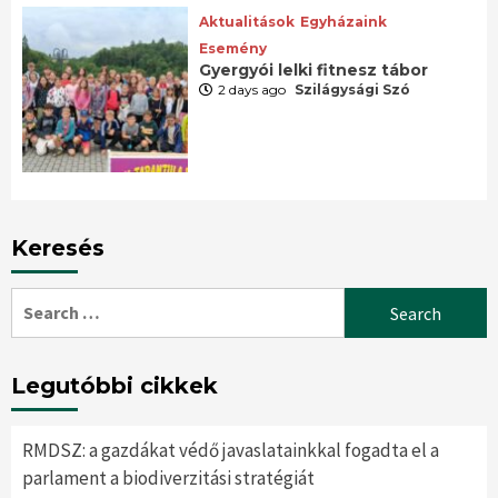
Aktualitások
Egyházaink
Esemény
Gyergyói lelki fitnesz tábor
2 days ago
Szilágysági Szó
Keresés
Search
for:
Legutóbbi cikkek
RMDSZ: a gazdákat védő javaslatainkkal fogadta el a
parlament a biodiverzitási stratégiát