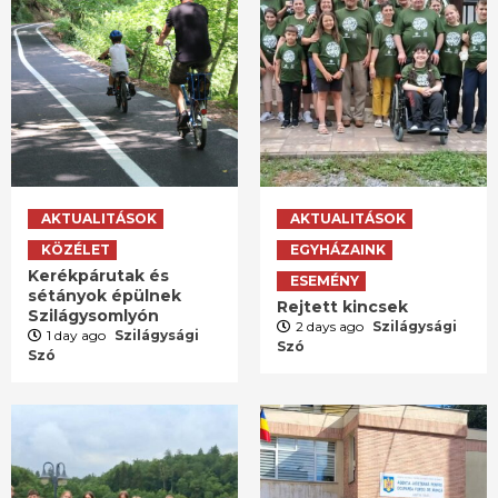
AKTUALITÁSOK
AKTUALITÁSOK
KÖZÉLET
EGYHÁZAINK
Kerékpárutak és
ESEMÉNY
sétányok épülnek
Rejtett kincsek
Szilágysomlyón
2 days ago
Szilágysági
1 day ago
Szilágysági
Szó
Szó