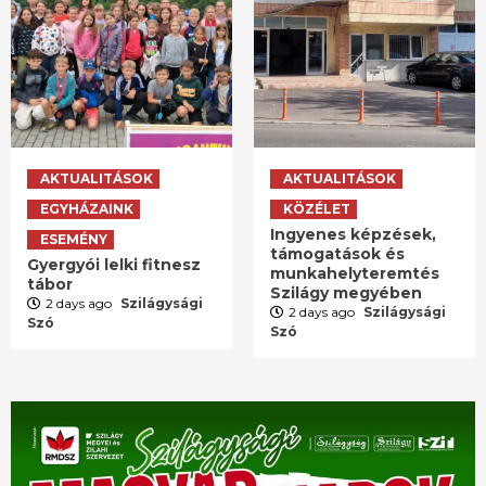
AKTUALITÁSOK
AKTUALITÁSOK
EGYHÁZAINK
KÖZÉLET
Ingyenes képzések,
ESEMÉNY
támogatások és
Gyergyói lelki fitnesz
munkahelyteremtés
tábor
Szilágy megyében
2 days ago
Szilágysági
2 days ago
Szilágysági
Szó
Szó