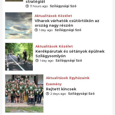
stratégiát
11 hours ago
Szilágysági Szó
Aktualitások
Közélet
Viharok várhatók csütörtökön az
ország nagy részén
1 day ago
Szilágysági Szó
Aktualitások
Közélet
Kerékpárutak és sétányok épülnek
Szilágysomlyón
1 day ago
Szilágysági Szó
Aktualitások
Egyházaink
Esemény
Rejtett kincsek
2 days ago
Szilágysági Szó