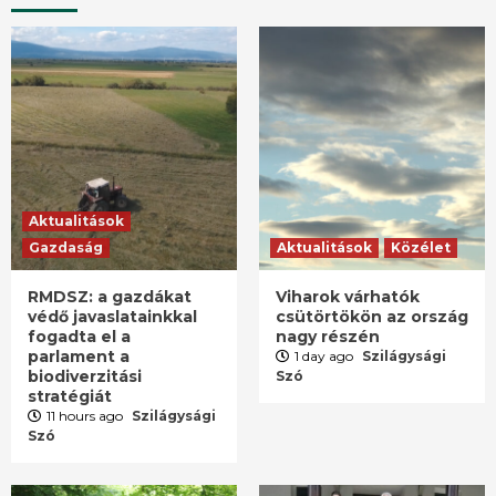
Aktualitások
Gazdaság
Aktualitások
Közélet
RMDSZ: a gazdákat
Viharok várhatók
védő javaslatainkkal
csütörtökön az ország
fogadta el a
nagy részén
parlament a
1 day ago
Szilágysági
biodiverzitási
Szó
stratégiát
11 hours ago
Szilágysági
Szó