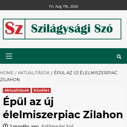
Skip
Fri. Aug 7th, 2026
to
content
Szilágysági
Primary
Menu
Szó
HOME
AKTUALITÁSOK
ÉPÜL AZ ÚJ ÉLELMISZERPIAC
ZILAHON
Aktualitások
Közélet
Épül az új
élelmiszerpiac Zilahon
2 months ago
Szilágysági Szó