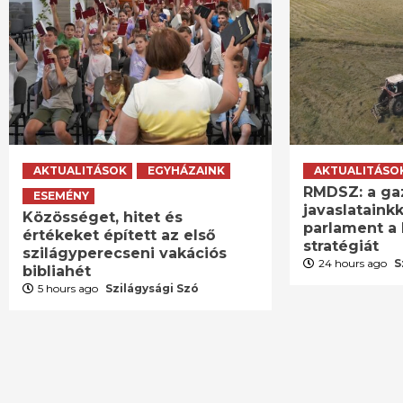
AKTUALITÁSOK
EGYHÁZAINK
AKTUALITÁSO
RMDSZ: a ga
ESEMÉNY
javaslatainkk
Közösséget, hitet és
parlament a 
értékeket épített az első
stratégiát
szilágyperecseni vakációs
24 hours ago
S
bibliahét
5 hours ago
Szilágysági Szó