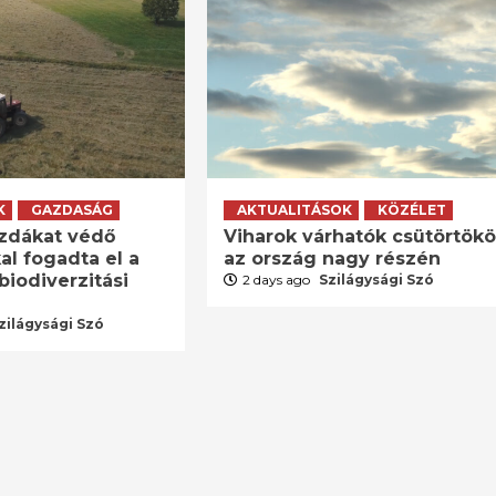
K
GAZDASÁG
AKTUALITÁSOK
KÖZÉLET
zdákat védő
Viharok várhatók csütörtök
al fogadta el a
az ország nagy részén
biodiverzitási
2 days ago
Szilágysági Szó
zilágysági Szó