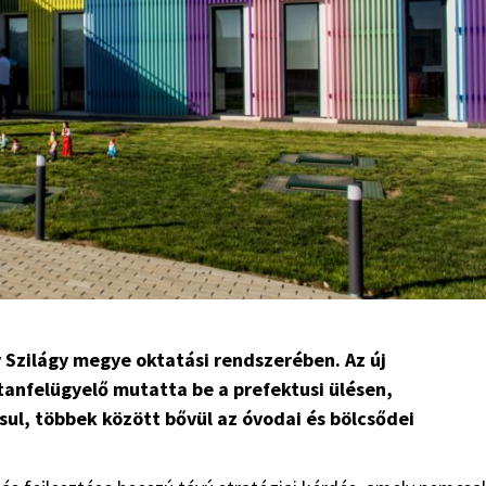
 Szilágy megye oktatási rendszerében. Az új
 tanfelügyelő mutatta be a prefektusi ülésen,
l, többek között bővül az óvodai és bölcsődei