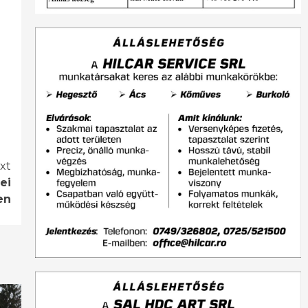
xt
ei
en