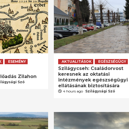
K
ESEMÉNY
AKTUALITÁSOK
EGÉSZSÉGÜGY
Szilágycseh: Családorvost
keresnek az oktatási
lőadás Zilahon
intézmények egészségügyi
ilágysági Szó
ellátásának biztosítására
4 hours ago
Szilágysági Szó