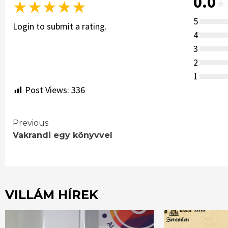
0.0
★
★
★
★
★
★
5
Login to submit a rating.
4
3
2
1
Post Views:
336
Continue
Previous
Vakrandi egy könyvvel
Reading
VILLÁM HÍREK