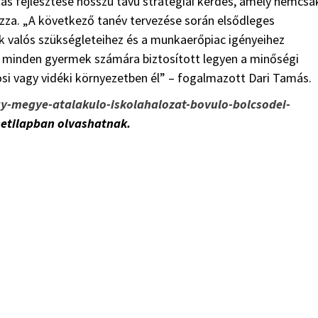
ás fejlesztése hosszú távú stratégiai kérdés, amely nemcsa
zza. „A következő tanév tervezése során elsődleges
k valós szükségleteihez és a munkaerőpiac igényeihez
gy minden gyermek számára biztosított legyen a minőségi
osi vagy vidéki környezetben él” – fogalmazott Dari Tamás.
agy-megye-atalakulo-iskolahalozat-bovulo-bolcsodei-
hetilapban olvashatnak.