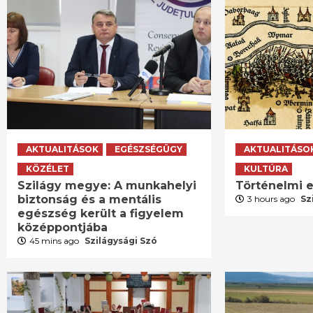
AKTUALITÁSOK
EGÉSZSÉGÜGY
AKTUALITÁSO
KÖZÉLET
KULTÚRA
Szilágy megye: A munkahelyi
Történelmi e
biztonság és a mentális
3 hours ago
Sz
egészség került a figyelem
középpontjába
45 mins ago
Szilágysági Szó