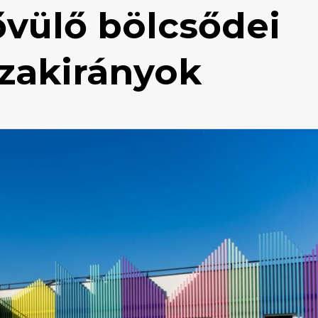
ővülő bölcsődei
szakirányok