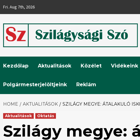
Skip
Fri. Aug 7th, 2026
to
content
Szilágysági
Kezdőlap
Aktualitások
Közélet
Vidékeink
Szó
Polgármesterjelöltjeink
Reklám
HOME
AKTUALITÁSOK
SZILÁGY MEGYE: ÁTALAKULÓ IS
Aktualitások
Oktatás
Szilágy megye: á