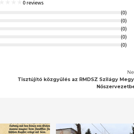
★
★
★
★
0
reviews
(
0
)
(
0
)
(
0
)
(
0
)
(
0
)
Ne
Tisztújító közgyűlés az RMDSZ Szilágy Megy
Nőszervezetb