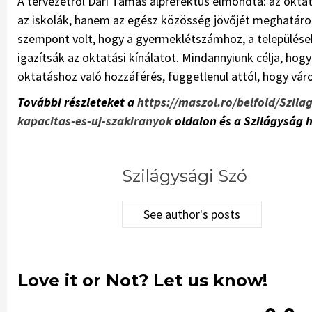
A tervezetről Dari Tamás alprefektus elmondta: az oktat
az iskolák, hanem az egész közösség jövőjét meghatáro
szempont volt, hogy a gyermeklétszámhoz, a települése
igazítsák az oktatási kínálatot. Mindannyiunk célja, ho
oktatáshoz való hozzáférés, függetlenül attól, hogy vár
További részleteket a
https://maszol.ro/belfold/Szil
kapacitas-es-uj-szakiranyok
oldalon és a Szilágyság 
Szilágysági Szó
See author's posts
Love it or Not? Let us know!