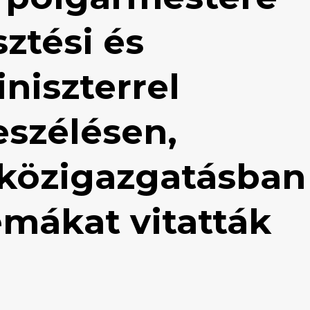
sztési és
niszterrel
eszélésen,
 közigazgatásban
émákat vitatták