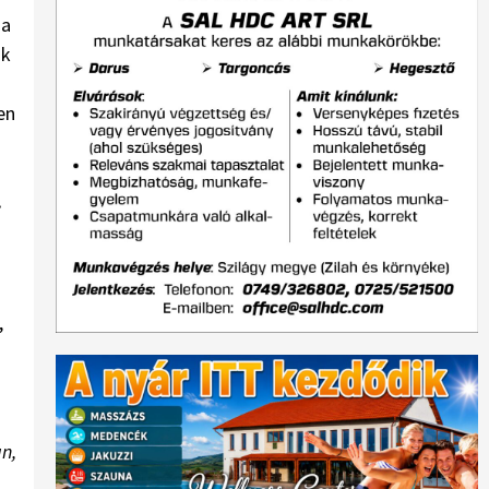
 a
ok
en
.
,
n,