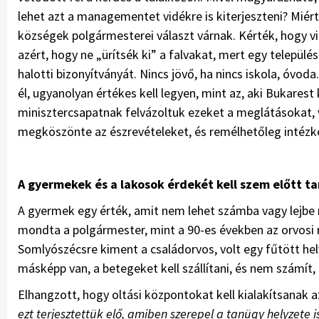
lehet azt a managementet vidékre is kiterjeszteni? Mié
községek polgármesterei választ várnak. Kérték, hogy 
azért, hogy ne „ürítsék ki” a falvakat, mert egy település
halotti bizonyítványát. Nincs jövő, ha nincs iskola, óvoda
él, ugyanolyan értékes kell legyen, mint az, aki Bukares
minisztercsapatnak felvázoltuk ezeket a meglátásokat, 
megköszönte az észrevételeket, és remélhetőleg intéz
A gyermekek és a lakosok érdekét kell szem előtt ta
A gyermek egy érték, amit nem lehet számba vagy lejbe mé
mondta a polgármester, mint a 90-es években az orvosi 
Somlyószécsre kiment a családorvos, volt egy fűtött he
másképp van, a betegeket kell szállítani, és nem számít,
Elhangzott, hogy oltási központokat kell kialakítsanak 
ezt terjesztettük elő, amiben szerepel a tanügy helyzete 