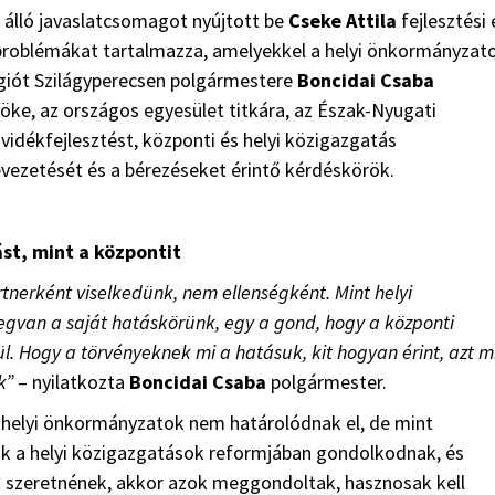
 álló javaslatcsomagot nyújtott be
Cseke Attila
fejlesztési 
 problémákat tartalmazza, amelyekkel a helyi önkormányzat
égiót Szilágyperecsen polgármestere
Boncidai Csaba
öke, az országos egyesület titkára, az Észak-Nyugati
 vidékfejlesztést, központi és helyi közigazgatás
vezetését és a bérezéseket érintő kérdéskörök.
ást, mint a központit
tnerként viselkedünk, nem ellenségként. Mint helyi
egvan a saját hatáskörünk, egy a gond, hogy a központi
. Hogy a törvényeknek mi a hatásuk, kit hogyan érint, azt m
k”
– nyilatkozta
Boncidai Csaba
polgármester.
a helyi önkormányzatok nem határolódnak el, de mint
ak a helyi közigazgatások reformjában gondolkodnak, és
 szeretnének, akkor azok meggondoltak, hasznosak kell