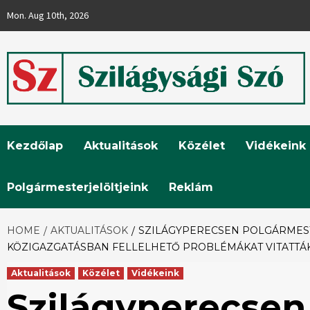
Skip
Mon. Aug 10th, 2026
to
content
Szilágysági
Kezdőlap
Aktualitások
Közélet
Vidékeink
Szó
Polgármesterjelöltjeink
Reklám
HOME
AKTUALITÁSOK
SZILÁGYPERECSEN POLGÁRMESTE
KÖZIGAZGATÁSBAN FELLELHETŐ PROBLÉMÁKAT VITATTÁ
Aktualitások
Közélet
Vidékeink
Szilágyperecsen