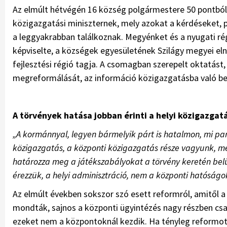
Az elmúlt hétvégén 16 község polgármestere 50 pontból
közigazgatási miniszternek, mely azokat a kérdéseket,
a leggyakrabban találkoznak. Megyénket és a nyugati r
képviselte, a községek egyesületének Szilágy megyei eln
fejlesztési régió tagja. A csomagban szerepelt oktatást,
megreformálását, az információ közigazgatásba való be
A törvények hatása jobban érinti a helyi közigazgat
„A kormánnyal, legyen bármelyik párt is hatalmon, mi par
közigazgatás, a központi közigazgatás része vagyunk, m
határozza meg a játékszabályokat a törvény keretén belül
érezzük, a helyi adminisztráció, nem a központi hatóságo
Az elmúlt években sokszor szó esett reformról, amitől 
mondták, sajnos a központi ügyintézés nagy részben cs
ezeket nem a központoknál kezdik. Ha tényleg reformot