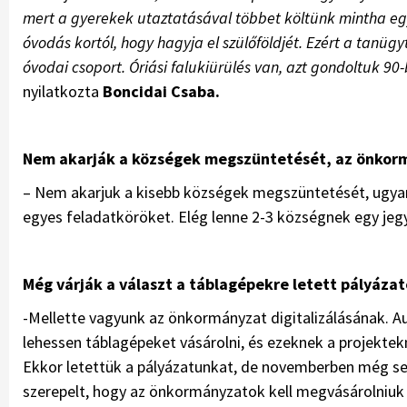
mert a gyerekek utaztatásával többet költünk mintha egy t
óvodás kortól, hogy hagyja el szülőföldjét. Ezért a tanüg
óvodai csoport. Óriási falukiürülés van, azt gondoltuk 90-
nyilatkozta
Boncidai Csaba.
Nem akarják a községek megszüntetését, az önkor
– Nem akarjuk a kisebb községek megszüntetését, ugya
egyes feladatköröket. Elég lenne 2-3 községnek egy jeg
Még várják a választ a táblagépekre letett pályáza
-Mellette vagyunk az önkormányzat digitalizálásának. 
lehessen táblagépeket vásárolni, és ezeknek a projektek
Ekkor letettük a pályázatunkat, de novemberben még sem
szerepelt, hogy az önkormányzatok kell megvásárolniuk 