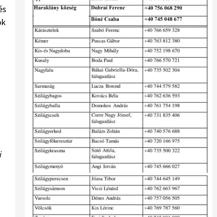
és
ok
i