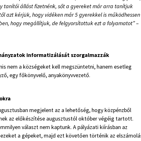
anítói állást fizetnénk, sőt a gyereket már arra tanítjuk
ytől azt kérjük, hogy vidéken már 5 gyerekkel is működhessen
ben, hogy megállítjuk, de felgyorsítottuk ezt a folyamatot”
–
mányzatok informatizálását szorgalmazzák
nis nem a községeket kell megszüntetni, hanem esetleg
yző, egy főkönyvelő, anyakönyvvezető.
tokra
Augusztusban megjelent az a lehetőség, hogy közpénzből
nek az előkészítése augusztustól október végéig tartott.
milyen választ nem kaptunk. A pályázati kiírásban az
ezeket a gépeket, majd ezt követően történik az elszámolá