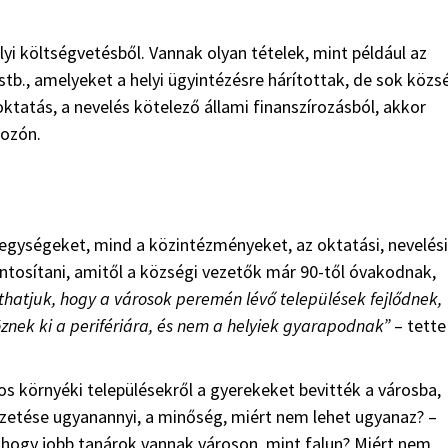
elyi költségvetésből. Vannak olyan tételek, mint például az
stb., amelyeket a helyi ügyintézésre hárítottak, de sok közs
oktatás, a nevelés kötelező állami finanszírozásból, akkor
kozón.
egységeket, mind a közintézményeket, az oktatási, nevelési
ntosítani, amitől a községi vezetők már 90-től óvakodnak,
thatjuk, hogy a városok peremén lévő települések fejlődnek,
öznek ki a perifériára, és nem a helyiek gyarapodnak”
– tette
os környéki településekről a gyerekeket bevitték a városba,
izetése ugyanannyi, a minőség, miért nem lehet ugyanaz? –
, hogy jobb tanárok vannak városon, mint falun? Miért nem