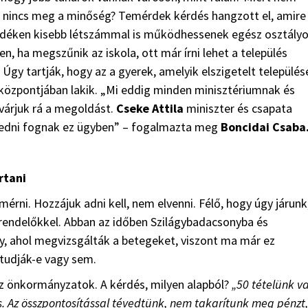
rt nincs meg a minőség? Temérdek kérdés hangzott el, amire
vidéken kisebb létszámmal is működhessenek egész osztály
en, ha megszűnik az iskola, ott már írni lehet a település
. Úgy tartják, hogy az a gyerek, amelyik elszigetelt település
t központjában lakik. „Mi eddig minden minisztériumnak és
várjuk rá a megoldást.
Cseke Attila
miniszter és csapata
kedni fognak ez ügyben” – fogalmazta meg
Boncidai Csaba
rtani
rni. Hozzájuk adni kell, nem elvenni. Félő, hogy úgy járunk
rendelőkkel. Abban az időben Szilágybadacsonyba és
ly, ahol megvizsgálták a betegeket, viszont ma már ez
 tudják-e vagy sem.
az önkormányzatok. A kérdés, milyen alapból?
„50 tételünk va
is. Az összpontosítással tévedtünk, nem takarítunk meg pénzt,