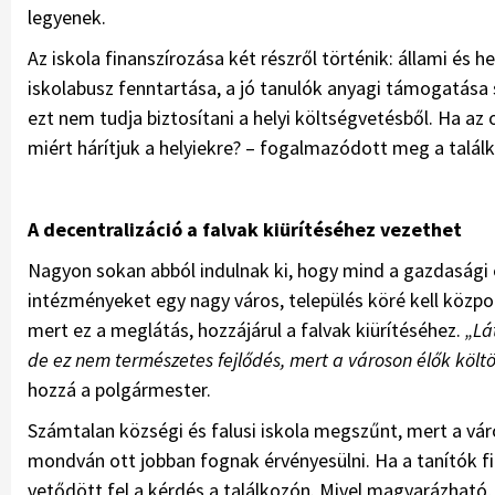
legyenek.
Az iskola finanszírozása két részről történik: állami és h
iskolabusz fenntartása, a jó tanulók anyagi támogatása 
ezt nem tudja biztosítani a helyi költségvetésből. Ha az 
miért hárítjuk a helyiekre? – fogalmazódott meg a talál
A decentralizáció a falvak kiürítéséhez vezethet
Nagyon sokan abból indulnak ki, hogy mind a gazdasági 
intézményeket egy nagy város, település köré kell közpo
mert ez a meglátás, hozzájárul a falvak kiürítéséhez.
„Lá
de ez nem természetes fejlődés, mert a városon élők költ
hozzá a polgármester.
Számtalan községi és falusi iskola megszűnt, mert a vár
mondván ott jobban fognak érvényesülni. Ha a tanítók f
vetődött fel a kérdés a találkozón. Mivel magyarázható