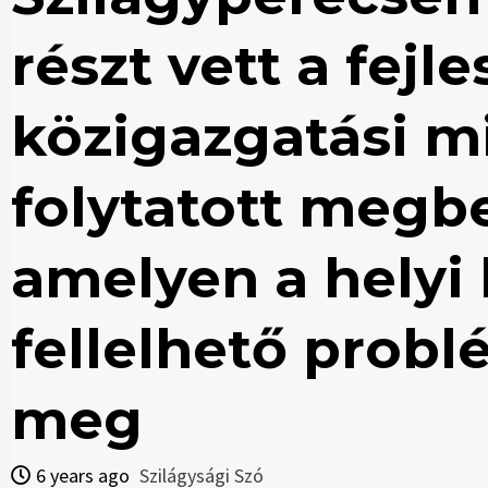
részt vett a fejle
közigazgatási mi
folytatott megb
amelyen a helyi
fellelhető probl
meg
6 years ago
Szilágysági Szó