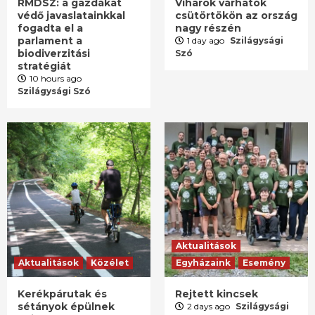
RMDSZ: a gazdákat
Viharok várhatók
védő javaslatainkkal
csütörtökön az ország
fogadta el a
nagy részén
parlament a
1 day ago
Szilágysági
biodiverzitási
Szó
stratégiát
10 hours ago
Szilágysági Szó
Aktualitások
Aktualitások
Közélet
Egyházaink
Esemény
Kerékpárutak és
Rejtett kincsek
sétányok épülnek
2 days ago
Szilágysági