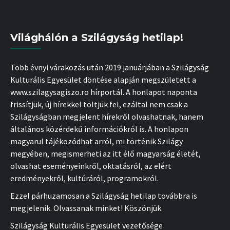
Világhálón a Szilágyság hetilap!
Több évnyi várakozás után 2019 januárjában a Szilágyság
Kulturális Egyesület döntése alapján megszületett a
www.szilagysagiszo.ro hírportál. A honlapot naponta
frissítjük, új hírekkel töltjük fel, ezáltal nem csak a
Szilágyságban megjelent hírekről olvashatnak, hanem
általános közérdekű információkról is. A honlapon
magyarul tájékozódhat arról, mi történik Szilágy
megyében, megismerheti az itt élő magyarság életét,
olvashat eseményeinkről, oktatásról, az elért
eredményekről, kultúráról, programokról.
Ezzel párhuzamosan a Szilágyság hetilap továbbra is
megjelenik. Olvassanak minket! Köszönjük.
Szilágyság Kulturális Egyesület vezetősége