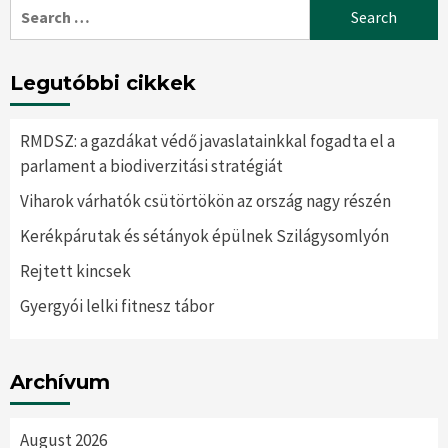
Search
for:
Legutóbbi cikkek
RMDSZ: a gazdákat védő javaslatainkkal fogadta el a
parlament a biodiverzitási stratégiát
Viharok várhatók csütörtökön az ország nagy részén
Kerékpárutak és sétányok épülnek Szilágysomlyón
Rejtett kincsek
Gyergyói lelki fitnesz tábor
Archívum
August 2026