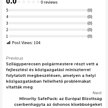
0.0
★
★
★
★
★
0
reviews
5
(
0
)
4
(
0
)
3
(
0
)
2
(
0
)
1
(
0
)
Post Views:
104
Continue
Previous
Szilágyperecsen polgármestere részt vett a
Reading
fejlesztési és közigazgatási miniszterrel
folytatott megbeszélésen, amelyen a helyi
közigazgatásban fellelhető problémákat
vitatták meg
Next
Minority SafePack: az Európai Bizottság
cserbenhagyta az őshonos kisebbségeket