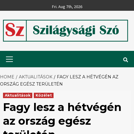
Skip
Fri. Aug 7th, 2026
to
content
Szilágysági
Primary
Menu
Szó
HOME
AKTUALITÁSOK
FAGY LESZ A HÉTVÉGÉN AZ
ORSZÁG EGÉSZ TERÜLETÉN
Aktualitások
Közélet
Fagy lesz a hétvégén
az ország egész