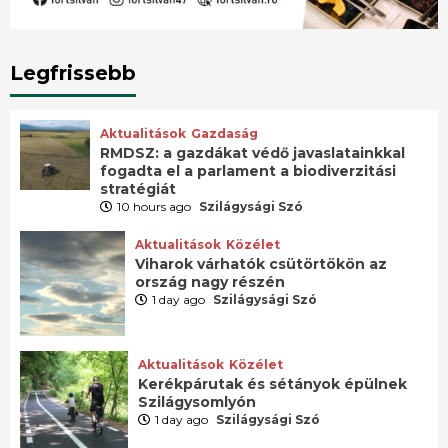
Legfrissebb
Aktualitások
Gazdaság
RMDSZ: a gazdákat védő javaslatainkkal
fogadta el a parlament a biodiverzitási
stratégiát
10 hours ago
Szilágysági Szó
Aktualitások
Közélet
Viharok várhatók csütörtökön az
ország nagy részén
1 day ago
Szilágysági Szó
Aktualitások
Közélet
Kerékpárutak és sétányok épülnek
Szilágysomlyón
1 day ago
Szilágysági Szó