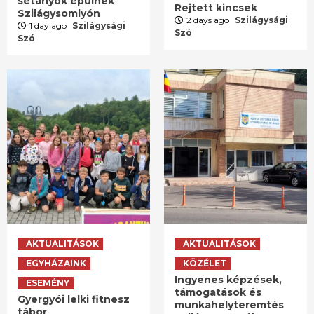
sétányok épülnek
Rejtett kincsek
Szilágysomlyón
2 days ago
Szilágysági
1 day ago
Szilágysági
Szó
Szó
AKTUALITÁSOK
AKTUALITÁSOK
EGYHÁZAINK
KÖZÉLET
Ingyenes képzések,
ESEMÉNY
támogatások és
Gyergyói lelki fitnesz
munkahelyteremtés
tábor