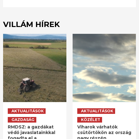
VILLÁM HÍREK
AKTUALITÁSOK
AKTUALITÁSOK
GAZDASÁG
KÖZÉLET
RMDSZ: a gazdákat
Viharok várhatók
védő javaslatainkkal
csütörtökön az ország
fogadta el a
nagy részén