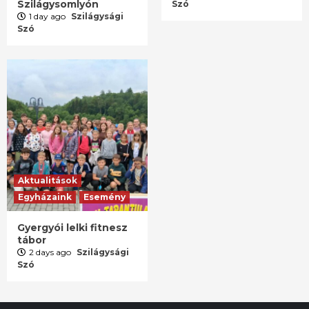
Szilágysomlyón
Szó
1 day ago
Szilágysági
Szó
Aktualitások
Egyházaink
Esemény
Gyergyói lelki fitnesz
tábor
2 days ago
Szilágysági
Szó