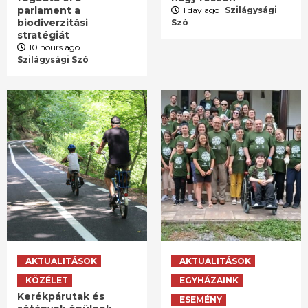
parlament a
1 day ago
Szilágysági
biodiverzitási
Szó
stratégiát
10 hours ago
Szilágysági Szó
AKTUALITÁSOK
AKTUALITÁSOK
KÖZÉLET
EGYHÁZAINK
Kerékpárutak és
ESEMÉNY