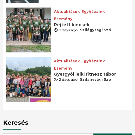
Aktualitások
Egyházaink
Esemény
Rejtett kincsek
2 days ago
Szilágysági Szó
Aktualitások
Egyházaink
Esemény
Gyergyói lelki fitnesz tábor
2 days ago
Szilágysági Szó
Keresés