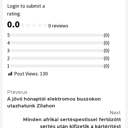
Login to submit a
rating.
0.0
★
★
★
★
★
0
reviews
5
(
0
)
4
(
0
)
3
(
0
)
2
(
0
)
1
(
0
)
Post Views:
130
Continue
Previous
A jövő hónaptól elektromos buszokon
Reading
utazhatunk Zilahon
Next
Minden afrikai sertéspestissel fertőzött
sertés után kifizetik a kártérítést