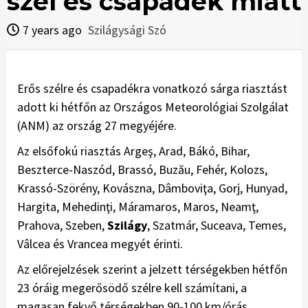
szél és csapadék miatt
7 years ago
Szilágysági Szó
Erős szélre és csapadékra vonatkozó sárga riasztást
adott ki hétfőn az Országos Meteorológiai Szolgálat
(ANM) az ország 27 megyéjére.
Az elsőfokú riasztás Argeş, Arad, Bákó, Bihar,
Beszterce-Naszód, Brassó, Buzău, Fehér, Kolozs,
Krassó-Szörény, Kovászna, Dâmboviţa, Gorj, Hunyad,
Hargita, Mehedinţi, Máramaros, Maros, Neamţ,
Prahova, Szeben,
Szilágy
, Szatmár, Suceava, Temes,
Vâlcea és Vrancea megyét érinti.
Az előrejelzések szerint a jelzett térségekben hétfőn
23 óráig megerősödő szélre kell számítani, a
magasan fekvő térségekben 90-100 km/órás