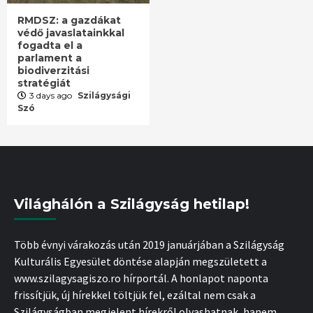
RMDSZ: a gazdákat
védő javaslatainkkal
fogadta el a
parlament a
biodiverzitási
stratégiát
3 days ago
Szilágysági
Szó
Világhálón a Szilágyság hetilap!
Több évnyi várakozás után 2019 januárjában a Szilágyság
Kulturális Egyesület döntése alapján megszületett a
www.szilagysagiszo.ro hírportál. A honlapot naponta
frissítjük, új hírekkel töltjük fel, ezáltal nem csak a
Szilágyságban megjelent hírekről olvashatnak, hanem