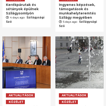
Kerékpárutak és
Ingyenes képzések,
sétányok épülnek
támogatások és
Szilágysomlyón
munkahelyteremtés
Szilágy megyében
4 days ago
Szilágysági
Szó
5 days ago
Szilágysági
Szó
AKTUALITÁSOK
AKTUALITÁSOK
KÖZÉLET
KÖZÉLET