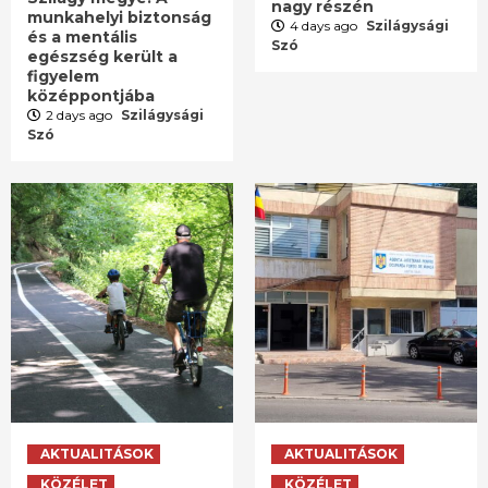
nagy részén
munkahelyi biztonság
4 days ago
Szilágysági
és a mentális
Szó
egészség került a
figyelem
középpontjába
2 days ago
Szilágysági
Szó
AKTUALITÁSOK
AKTUALITÁSOK
KÖZÉLET
KÖZÉLET