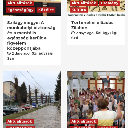
Aktualitások
Aktualitások
Esemény
Egészségügy
Közélet
Kultúra
Szilágy megye: A
Történelmi előadás
munkahelyi biztonság
Zilahon
és a mentális
2 days ago
Szilágysági
egészség került a
Szó
figyelem
középpontjába
2 days ago
Szilágysági
Szó
Aktualitások
Aktualitások