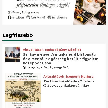
Legfrissebb
Aktualitások
Egészségügy
Közélet
Szilágy megye: A munkahelyi biztonság
és a mentális egészség került a figyelem
középpontjába
2 days ago
Szilágysági Szó
Aktualitások
Esemény
Kultúra
Történelmi előadás Zilahon
2 days ago
Szilágysági Szó