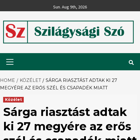
Skip
Sun. Aug 9th, 2026
to
content
Szilágysági
Primary
Menu
Szó
HOME
KÖZÉLET
SÁRGA RIASZTÁST ADTAK KI 27
MEGYÉRE AZ ERŐS SZÉL ÉS CSAPADÉK MIATT
Közélet
Sárga riasztást adtak
ki 27 megyére az erős