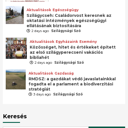
Aktualitások
Egészségügy
Szilágycseh: Családorvost keresnek az
oktatási intézmények egészségügyi
ellátásának biztosítására
2 days ago
Szilágysági Szó
Aktualitások
Egyházaink
Esemény
Közösséget, hitet és értékeket épített
az első szilágyperecseni vakációs
bibliahét
2 days ago
Szilágysági Szó
Aktualitások
Gazdaság
RMDSZ: a gazdákat védő javaslatainkkal
fogadta el a parlament a biodiverzitási
stratégiát
3 days ago
Szilágysági Szó
Keresés