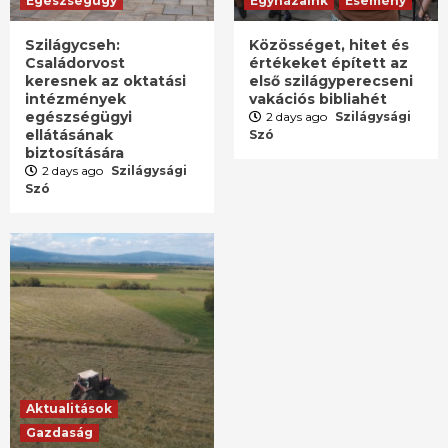
Egészségügy
Egyházaink
Esemény
Szilágycseh:
Közösséget, hitet és
Családorvost
értékeket épített az
keresnek az oktatási
első szilágyperecseni
intézmények
vakációs bibliahét
egészségügyi
2 days ago
Szilágysági
ellátásának
Szó
biztosítására
2 days ago
Szilágysági
Szó
Aktualitások
Gazdaság