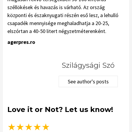
széllökések és havazás is várható. Az ország
központi és északnyugati részén eső lesz, a lehulló
csapadék mennyisége meghaladhatja a 20-25,
elszórtan a 40-50 litert négyzetméterenként.
agerpres.ro
Szilágysági Szó
See author's posts
Love it or Not? Let us know!
★
★
★
★
★