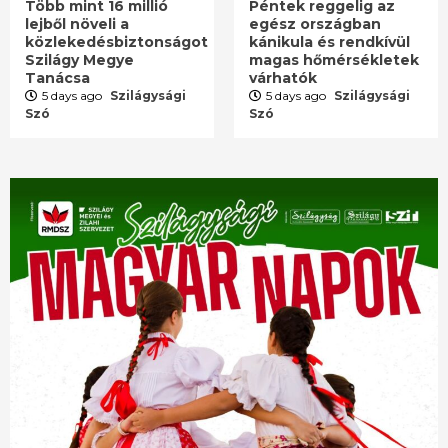
Több mint 16 millió
Péntek reggelig az
lejből növeli a
egész országban
közlekedésbiztonságot
kánikula és rendkívül
Szilágy Megye
magas hőmérsékletek
Tanácsa
várhatók
5 days ago
Szilágysági
5 days ago
Szilágysági
Szó
Szó