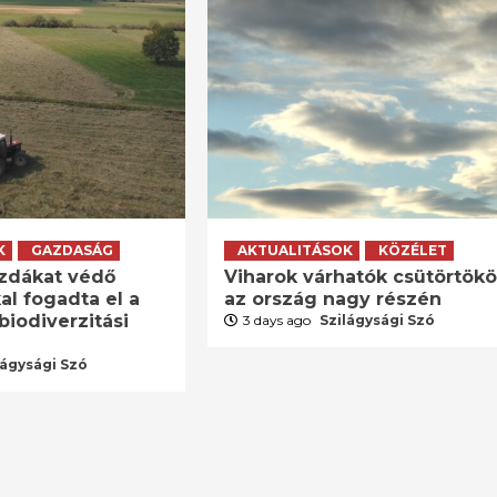
K
GAZDASÁG
AKTUALITÁSOK
KÖZÉLET
zdákat védő
Viharok várhatók csütörtök
al fogadta el a
az ország nagy részén
biodiverzitási
3 days ago
Szilágysági Szó
lágysági Szó