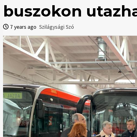
buszokon utazh
7 years ago
Szilágysági Szó