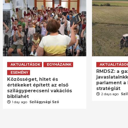
AKTUALITÁSOK
EGYHÁZAINK
AKTUALITÁSO
RMDSZ: a ga
ESEMÉNY
javaslatainkk
Közösséget, hitet és
parlament a 
értékeket épített az első
stratégiát
szilágyperecseni vakációs
2 days ago
Szi
bibliahét
1 day ago
Szilágysági Szó