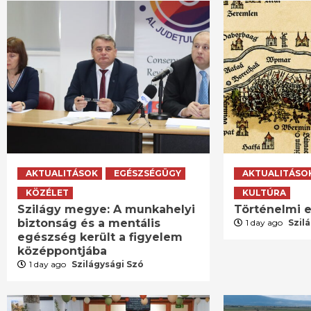
AKTUALITÁSOK
EGÉSZSÉGÜGY
AKTUALITÁSO
KÖZÉLET
KULTÚRA
Szilágy megye: A munkahelyi
Történelmi e
biztonság és a mentális
1 day ago
Szil
egészség került a figyelem
középpontjába
1 day ago
Szilágysági Szó