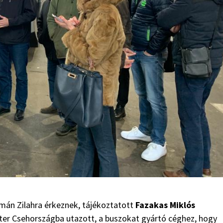
amán Zilahra érkeznek, tájékoztatott
Fazakas Miklós
ter Csehországba utazott, a buszokat gyártó céghez, hogy