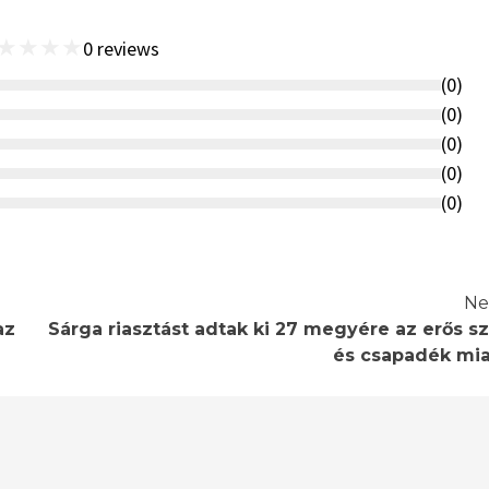
★
★
★
★
0
reviews
(
0
)
(
0
)
(
0
)
(
0
)
(
0
)
Ne
az
Sárga riasztást adtak ki 27 megyére az erős sz
és csapadék mia