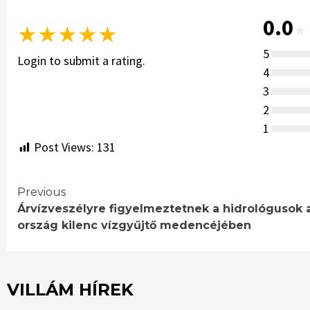
0.0
★
★
★
★
★
★
5
Login to submit a rating.
4
3
2
1
Post Views:
131
Continue
Previous
Árvízveszélyre figyelmeztetnek a hidrológusok 
Reading
ország kilenc vízgyűjtő medencéjében
VILLÁM HÍREK