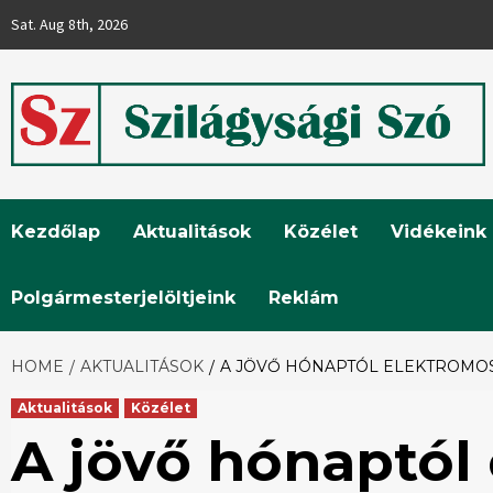
Skip
Sat. Aug 8th, 2026
to
content
Szilágysági
Kezdőlap
Aktualitások
Közélet
Vidékeink
Szó
Polgármesterjelöltjeink
Reklám
HOME
AKTUALITÁSOK
A JÖVŐ HÓNAPTÓL ELEKTROMO
Aktualitások
Közélet
A jövő hónaptól