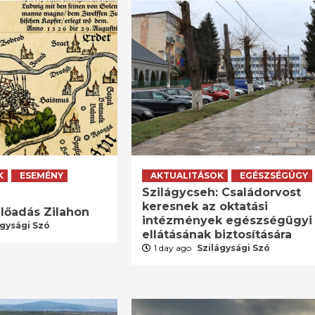
K
ESEMÉNY
AKTUALITÁSOK
EGÉSZSÉGÜGY
Szilágycseh: Családorvost
keresnek az oktatási
lőadás Zilahon
intézmények egészségügyi
ágysági Szó
ellátásának biztosítására
1 day ago
Szilágysági Szó