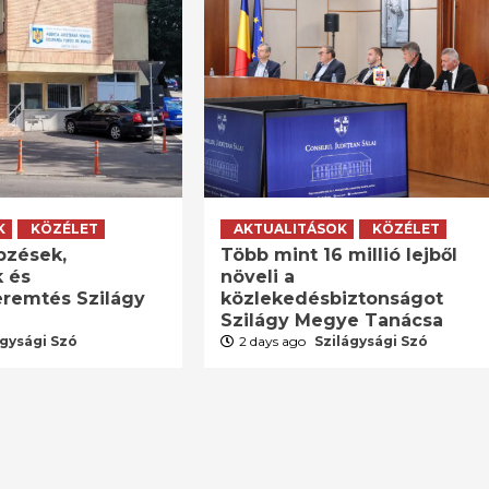
K
KÖZÉLET
AKTUALITÁSOK
KÖZÉLET
pzések,
Több mint 16 millió lejből
 és
növeli a
remtés Szilágy
közlekedésbiztonságot
Szilágy Megye Tanácsa
ágysági Szó
2 days ago
Szilágysági Szó