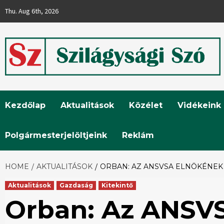
Skip
Thu. Aug 6th, 2026
to
content
Szilágysági
Kezdőlap
Aktualitások
Közélet
Vidékeink
Szó
Polgármesterjelöltjeink
Reklám
HOME
AKTUALITÁSOK
ORBAN: AZ ANSVSA ELNÖKÉNEK
Aktualitások
Gazdaság
Kitekintő
Orban: Az ANSV