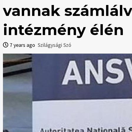
vannak számlálva
intézmény élén
7 years ago
Szilágysági Szó