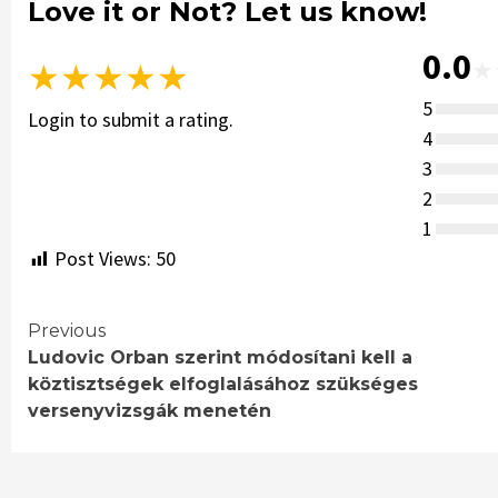
Love it or Not? Let us know!
0.0
★
★
★
★
★
★
5
Login to submit a rating.
4
3
2
1
Post Views:
50
Continue
Previous
Ludovic Orban szerint módosítani kell a
Reading
köztisztségek elfoglalásához szükséges
versenyvizsgák menetén