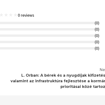
★
★
★
★
0
reviews
(
0
)
(
0
)
(
0
)
(
0
)
(
0
)
Ne
L. Orban: A bérek és a nyugdíjak kifizetés
valamint az infrastruktúra fejlesztése a kormá
prioritásai közé tartoz