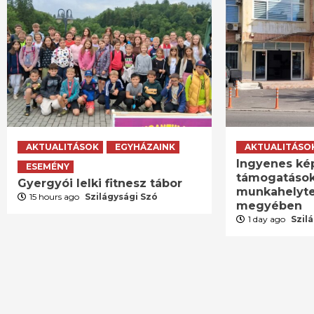
AKTUALITÁSOK
EGYHÁZAINK
AKTUALITÁSO
Ingyenes ké
ESEMÉNY
támogatások
Gyergyói lelki fitnesz tábor
munkahelyte
15 hours ago
Szilágysági Szó
megyében
1 day ago
Szil