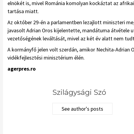
elnökét is, mivel Románia komolyan kockáztat az afrikai
tartása miatt.
Az október 29-én a parlamentben lezajlott miniszteri m
javasolt Adrian Oros kijelentette, mandátuma átvétele 
vezetőségének leváltását, mivel az két év alatt nem tudta
A kormányfő jelen volt szerdán, amikor Nechita-Adria
vidékfejlesztési minisztérium élén.
agerpres.ro
Szilágysági Szó
See author's posts