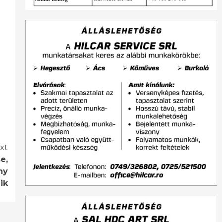
xt
e,
ny
ik