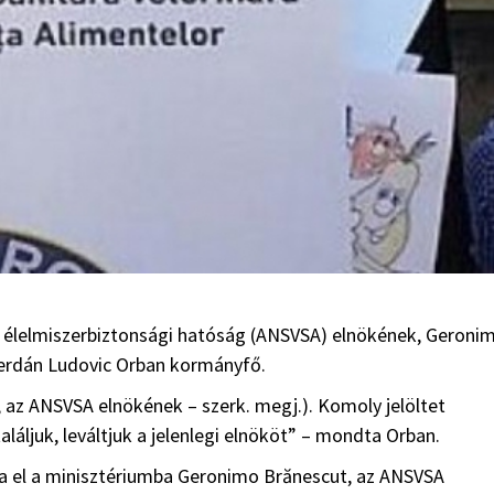
 élelmiszerbiztonsági hatóság (ANSVSA) elnökének, Geroni
szerdán Ludovic Orban kormányfő.
 az ANSVSA elnökének – szerk. megj.). Komoly jelöltet
áljuk, leváltjuk a jelenlegi elnököt” – mondta Orban.
ja el a minisztériumba Geronimo Brănescut, az ANSVSA