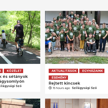
K
KÖZÉLET
AKTUALITÁSOK
EGYHÁZAINK
k és sétányok
ESEMÉNY
lágysomlyón
Rejtett kincsek
zilágysági Szó
15 hours ago
Szilágysági Szó