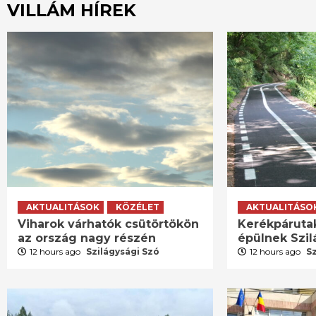
VILLÁM HÍREK
AKTUALITÁSOK
KÖZÉLET
AKTUALITÁSO
Viharok várhatók csütörtökön
Kerékpáruta
az ország nagy részén
épülnek Szi
12 hours ago
Szilágysági Szó
12 hours ago
S