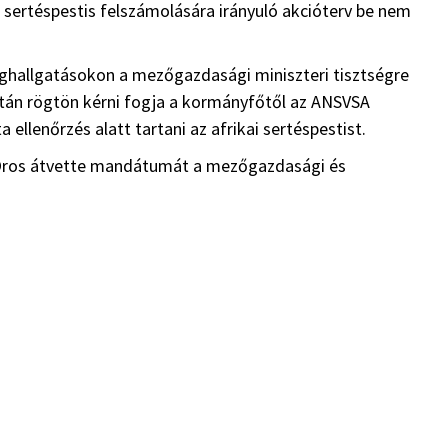
 sertéspestis felszámolására irányuló akcióterv be nem
eghallgatásokon a mezőgazdasági miniszteri tisztségre
után rögtön kérni fogja a kormányfőtől az ANSVSA
 ellenőrzés alatt tartani az afrikai sertéspestist.
n Oros átvette mandátumát a mezőgazdasági és