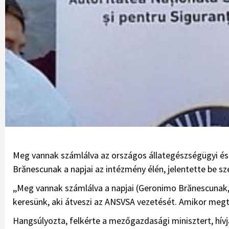
Meg vannak számlálva az országos állategészségügyi és
Brănescunak a napjai az intézmény élén, jelentette be 
,,Meg vannak számlálva a napjai (Geronimo Brănescunak,
keresünk, aki átveszi az ANSVSA vezetését. Amikor megtal
Hangsúlyozta, felkérte a mezőgazdasági minisztert, hív