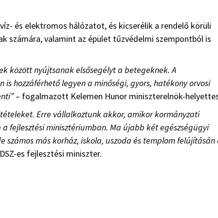
víz- és elektromos hálózatot, és kicserélik a rendelő körüli
ak számára, valamint az épület tűzvédelmi szempontból is
ek között nyújtsanak elsősegélyt a betegeknek. A
 is hozzáférhető legyen a minőségi, gyors, hatékony orvosi
nti”
– fogalmazott Kelemen Hunor miniszterelnök-helyettes
ltételeket. Erre vállalkoztunk akkor, amikor kormányzati
 a fejlesztési minisztériumban. Ma újabb két egészségügyi
, de számos más korház, iskola, uszoda és templom felújításán 
SZ-es fejlesztési miniszter.