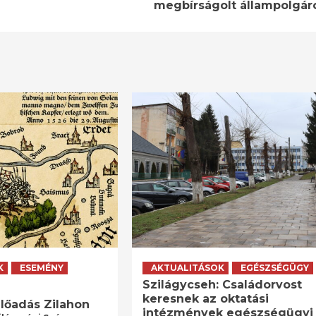
megbírságolt állampolgár
K
ESEMÉNY
AKTUALITÁSOK
EGÉSZSÉGÜGY
Szilágycseh: Családorvost
keresnek az oktatási
lőadás Zilahon
intézmények egészségügyi