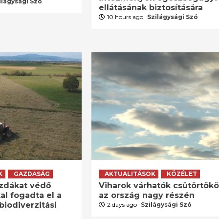
ilágysági Szó
ellátásának biztosítására
10 hours ago
Szilágysági Szó
K
GAZDASÁG
AKTUALITÁSOK
KÖZÉLET
zdákat védő
Viharok várhatók csütörtök
al fogadta el a
az ország nagy részén
biodiverzitási
2 days ago
Szilágysági Szó