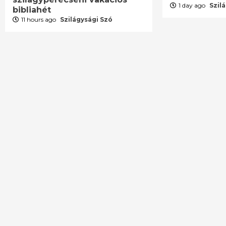
1 day ago
Szil
bibliahét
11 hours ago
Szilágysági Szó