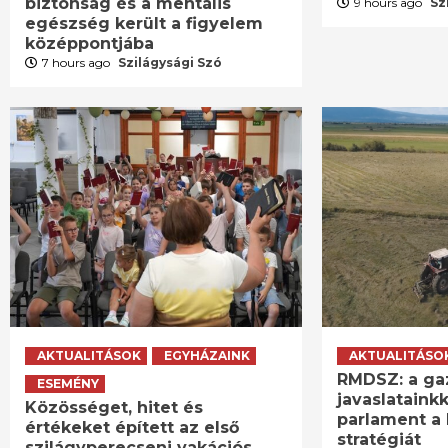
biztonság és a mentális
9 hours ago
Sz
egészség került a figyelem
középpontjába
7 hours ago
Szilágysági Szó
AKTUALITÁSOK
EGYHÁZAINK
AKTUALITÁSO
RMDSZ: a ga
ESEMÉNY
javaslatainkk
Közösséget, hitet és
parlament a 
értékeket épített az első
stratégiát
szilágyperecseni vakációs