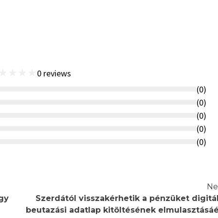
★
★
★
★
0
reviews
(
0
)
(
0
)
(
0
)
(
0
)
(
0
)
Ne
ágy
Szerdától visszakérhetik a pénzüket digitál
beutazási adatlap kitöltésének elmulasztásáé