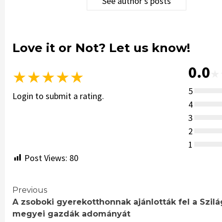
See author's posts
Love it or Not? Let us know!
0.0
★
★
★
★
★
★
5
Login to submit a rating.
4
3
2
1
Post Views:
80
Continue
Previous
A zsoboki gyerekotthonnak ajánlották fel a Szil
Reading
megyei gazdák adományát