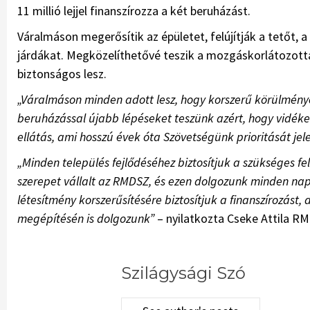
11 millió lejjel finanszírozza a két beruházást.
Váralmáson megerősítik az épületet, felújítják a tetőt, a 
járdákat. Megközelíthetővé teszik a mozgáskorlátozott
biztonságos lesz.
„Váralmáson minden adott lesz, hogy korszerű körülmény
beruházással újabb lépéseket teszünk azért, hogy vidéken
ellátás, ami hosszú évek óta Szövetségünk prioritását jele
„Minden település fejlődéséhez biztosítjuk a szükséges fe
szerepet vállalt az RMDSZ, és ezen dolgozunk minden nap
létesítmény korszerűsítésére biztosítjuk a finanszírozást
megépítésén is dolgozunk”
– nyilatkozta Cseke Attila RMD
Szilágysági Szó