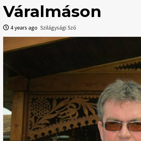
Váralmáson
4 years ago
Szilágysági Szó