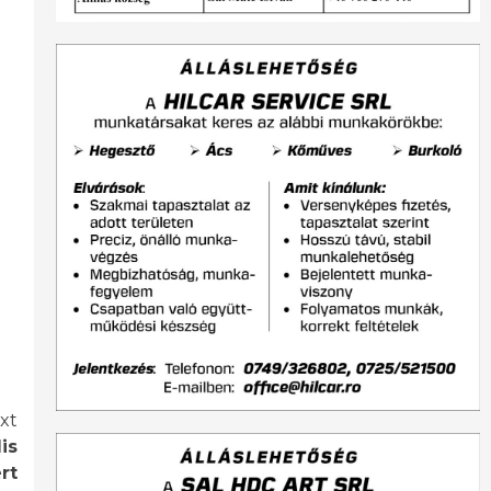
xt
is
rt