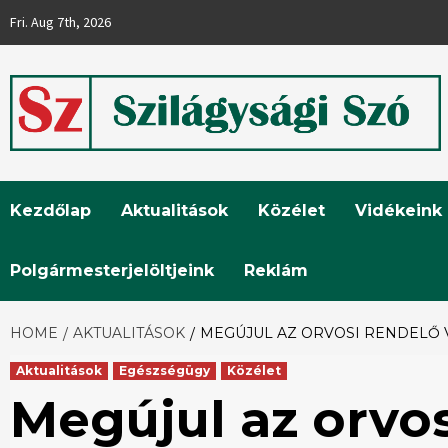
Skip
Fri. Aug 7th, 2026
to
content
Szilágysági
Kezdőlap
Aktualitások
Közélet
Vidékeink
Szó
Polgármesterjelöltjeink
Reklám
HOME
AKTUALITÁSOK
MEGÚJUL AZ ORVOSI RENDELŐ
Aktualitások
Egészségügy
Közélet
Megújul az orvos