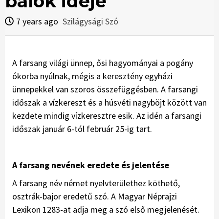
bálok ideje
7 years ago
Szilágysági Szó
A farsang világi ünnep, ősi hagyományai a pogány
ókorba nyúlnak, mégis a keresztény egyházi
ünnepekkel van szoros összefüggésben. A farsangi
időszak a vízkereszt és a húsvéti nagyböjt között van
kezdete mindig vízkeresztre esik. Az idén a farsangi
időszak január 6-tól február 25-ig tart.
A farsang nevének eredete és jelentése
A farsang név német nyelvterülethez köthető,
osztrák-bajor eredetű szó. A Magyar Néprajzi
Lexikon 1283-at adja meg a szó első megjelenését.