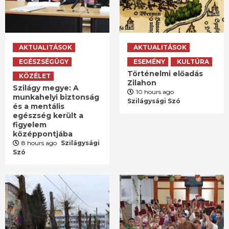
AKTUALITÁSOK
AKTUALITÁSOK
EGÉSZSÉGÜGY
ESEMÉNY
KULTÚRA
Történelmi előadás
KÖZÉLET
Zilahon
Szilágy megye: A
10 hours ago
munkahelyi biztonság
Szilágysági Szó
és a mentális
egészség került a
figyelem
középpontjába
8 hours ago
Szilágysági
Szó