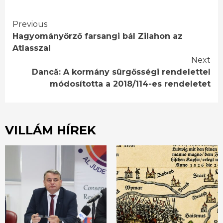
Continue
Previous
Hagyományőrző farsangi bál Zilahon az
Reading
Atlasszal
Next
Dancă: A kormány sürgősségi rendelettel
módosította a 2018/114-es rendeletet
VILLÁM HÍREK