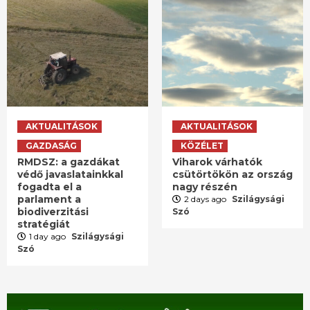
AKTUALITÁSOK
AKTUALITÁSOK
GAZDASÁG
KÖZÉLET
RMDSZ: a gazdákat
Viharok várhatók
védő javaslatainkkal
csütörtökön az ország
fogadta el a
nagy részén
parlament a
2 days ago
Szilágysági
biodiverzitási
Szó
stratégiát
1 day ago
Szilágysági
Szó