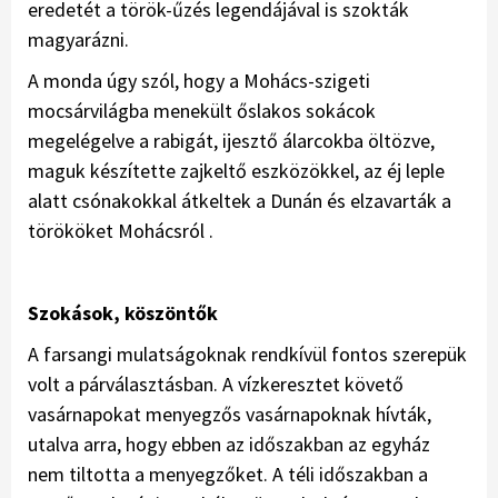
eredetét a török-űzés legendájával is szokták
magyarázni.
A monda úgy szól, hogy a Mohács-szigeti
mocsárvilágba menekült őslakos sokácok
megelégelve a rabigát, ijesztő álarcokba öltözve,
maguk készítette zajkeltő eszközökkel, az éj leple
alatt csónakokkal átkeltek a Dunán és elzavarták a
törököket Mohácsról .
Szokások, köszöntők
A farsangi mulatságoknak rendkívül fontos szerepük
volt a párválasztásban. A vízkeresztet követő
vasárnapokat menyegzős vasárnapoknak hívták,
utalva arra, hogy ebben az időszakban az egyház
nem tiltotta a menyegzőket. A téli időszakban a