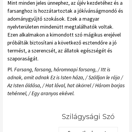
Mint minden jeles ünnephez, az újév kezdetéhez és a
farsanghoz is hozzátartoztak a jókívánságmondó és
adománygyűjtő szokások. Ezek a magyar
nyelvterületen mindenütt megtalálhatók voltak.
Ezen alkalmakon a kimondott szó mágikus erejével
próbálták biztosítani a következő esztendőre a jó
termést, a szerencsét, az állatok egészségét és
szaporaságát.
Pl.
Farsang, farsang, háromnapi farsang, / Itt is
adnak, amit adnak Ez is Isten háza, / Szálljon le rája /
Az Isten áldása, / Hat lóval, hat ökörrel / Három borjas
tehénnel, / Egy aranyos ekével.
Szilágysági Szó