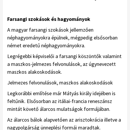
Farsangi szokások és hagyományok
A magyar farsangi szokások jellemzően
néphagyományokra épülnek, mégpedig elsősorban
német eredetű néphagyományokra.
Legrégebbi képviselői a farsangi köszöntők valamint
a maszkos-jelmezes felvonulások, az úgynevezett
maszkos alakoskodások.
Jelmezes felvonulások, maszkos alakoskodások
Legkorábbi említése már Mátyás király idejében is
feltűnik. Elsősorban az itáliai-francia reneszánsz
mintát követő álarcos mulatságok formájában.
Az álarcos bálok alapvetően az arisztokrácia illetve a
nagypolgárság ünneplési formái maradtak.