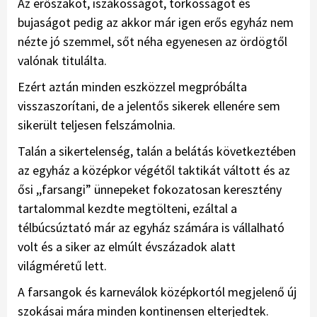
Az erőszakot, iszákosságot, torkosságot és
bujaságot pedig az akkor már igen erős egyház nem
nézte jó szemmel, sőt néha egyenesen az ördögtől
valónak titulálta.
Ezért aztán minden eszközzel megpróbálta
visszaszorítani, de a jelentős sikerek ellenére sem
sikerült teljesen felszámolnia.
Talán a sikertelenség, talán a belátás következtében
az egyház a középkor végétől taktikát váltott és az
ősi ,,farsangi” ünnepeket fokozatosan keresztény
tartalommal kezdte megtölteni, ezáltal a
télbúcsúztató már az egyház számára is vállalható
volt és a siker az elmúlt évszázadok alatt
világméretű lett.
A farsangok és karneválok középkortól megjelenő új
szokásai mára minden kontinensen elterjedtek.