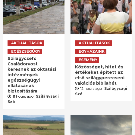
AKTUALITÁSOK
AKTUALITÁSOK
EGÉSZSÉGÜGY
EGYHÁZAINK
Szilágycseh:
ESEMÉNY
Családorvost
Közösséget, hitet és
keresnek az oktatási
értékeket épített az
intézmények
első szilágyperecseni
egészségügyi
vakációs bibliahét
ellátásának
12 hours ago
Szilágysági
biztosítására
Szó
11 hours ago
Szilágysági
Szó