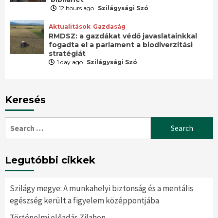
12 hours ago
Szilágysági Szó
Aktualitások
Gazdaság
RMDSZ: a gazdákat védő javaslatainkkal
fogadta el a parlament a biodiverzitási
stratégiát
1 day ago
Szilágysági Szó
Keresés
Search
for:
Legutóbbi cikkek
Szilágy megye: A munkahelyi biztonság és a mentális
egészség került a figyelem középpontjába
Történelmi előadás Zilahon