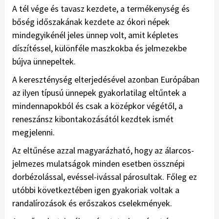
A tél vége és tavasz kezdete, a termékenység és
bőség időszakának kezdete az ókori népek
mindegyikénél jeles ünnep volt, amit képletes
díszítéssel, különféle maszkokba és jelmezekbe
bújva ünnepeltek.
A kereszténység elterjedésével azonban Európában
az ilyen típusú ünnepek gyakorlatilag eltűntek a
mindennapokból és csak a középkor végétől, a
reneszánsz kibontakozásától kezdtek ismét
megjelenni.
Az eltűnése azzal magyarázható, hogy az álarcos-
jelmezes mulatságok minden esetben össznépi
dorbézolással, evéssel-ivással párosultak. Főleg ez
utóbbi következtében igen gyakoriak voltak a
randalírozások és erőszakos cselekmények.