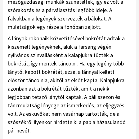
mezőgazdasági munkák szüneteltek, így ez volt a
szórakozás és a párválasztás legfőbb ideje. A
falvakban a legények szervezték a bálokat. A
mulatságok egy része a fonóban zajlott.
A lányok rokonaik közvetítésével bokrétát adtak a
kiszemelt legényeknek, akik a farsang végén
nyilvános színvallásként a kalapjukra tűzték a
bokrétát, így mentek táncolni. Ha egy legény több
lánytól kapott bokrétát, azzal a lánnyal kellett
először táncolnia, akitől az elsőt kapta. Kalapjukra
azonban azt a bokrétát tűzték, amit a nekik
legjobban tetsző lánytól kaptak. A báli szezon és
táncmulatság lényege az ismerkedés, az eljegyzés
volt. Az esküvőket nem vasárnap tartották, de a
szószékről ilyenkor hirdette ki a pap a házasulandó
pár nevét.