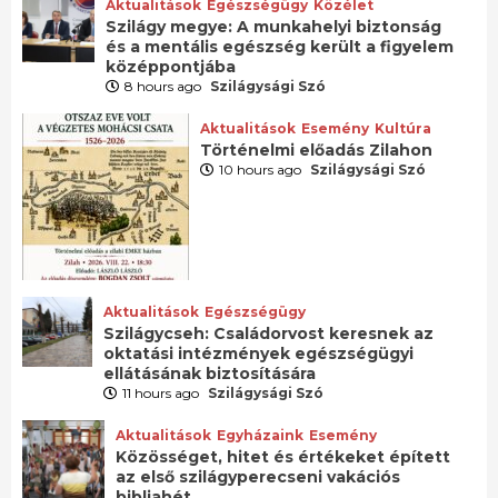
Aktualitások
Egészségügy
Közélet
Szilágy megye: A munkahelyi biztonság
és a mentális egészség került a figyelem
középpontjába
8 hours ago
Szilágysági Szó
Aktualitások
Esemény
Kultúra
Történelmi előadás Zilahon
10 hours ago
Szilágysági Szó
Aktualitások
Egészségügy
Szilágycseh: Családorvost keresnek az
oktatási intézmények egészségügyi
ellátásának biztosítására
11 hours ago
Szilágysági Szó
Aktualitások
Egyházaink
Esemény
Közösséget, hitet és értékeket épített
az első szilágyperecseni vakációs
bibliahét