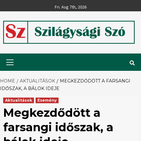
Skip
Fri. Aug 7th, 2026
to
content
Szilágysági
Primary
Menu
Szó
HOME
AKTUALITÁSOK
MEGKEZDŐDÖTT A FARSANGI
IDŐSZAK, A BÁLOK IDEJE
Aktualitások
Esemény
Megkezdődött a
farsangi időszak, a