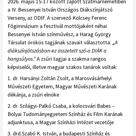
2026. május 15-17 között zajlott Szatmárnémetiben
a IV. Bessenyei István Országos Diákszínjátszó
Verseny, az ODIF. A szervező Kölcsey Ferenc
Főgimnázium a fesztivál mottójaként néhai
Bessenyei István színművész, a Harag György
Társulat örökös tagjának szavait választotta: „
A
diákszínjátszásban-ez összetett szó-a DIÁK a
hangsúlyos.”
A zsűri tagjai a szakma rangos
képviselői, illetve magyar szakos tanárok voltak:
1. dr. Harsányi Zoltán Zsolt, a Marosvásárhelyi
Művészeti Egyetem, Magyar Művészeti Karának
dékánja, a zsűri elnöke
2. dr. Szilágyi-Palkó Csaba, a kolozsvári Babes –
Bolyai Tudományegyetem Színház és Film Karának
adjunktusa, a Magyar Színházi Intézet vezetője
3. drd.Szabó K. István, a budapesti Színház és