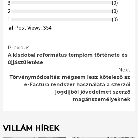
3
(
0
)
2
(
0
)
1
(
0
)
Post Views:
354
Continue
Previous
A kisdobai református templom története és
Reading
újjászületése
Next
Törvénymódosítás: mégsem lesz kötelező az
e-Factura rendszer használata a szerzői
jogdíjból jövedelmet szerző
magánszemélyeknek
VILLÁM HÍREK