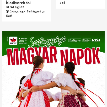
biodiverzitási
Szó
stratégiát
2 days ago
Szilágysági
Szó