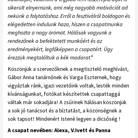
sikerült elnyernünk, ami még nagyobb motivációt ad
nekünk a folytatáshoz. Erről a fesztiválról boldogan és
elégedetten indulunk haza, hiszen a csapatmunka
meghozta a nagy örömöt. Hálásak vagyunk a
rendezőnek a befektetett munkáért és az
eredményekért, legfőképpen a csapatért. Úgy
érezzük megtaláltuk a kék madarat
.”
Köszönjük a szervezőknek a megtisztelő meghívást,
Gábor Anna tanárnőnek és Varga Eszternek, hogy
vigyáztak ránk, igazi vezetőink voltak, lesték minden
kívánságunkat, fotókat készítettek csapattaggá
váltak már sokadjára! A zsűrinek hálásan köszönjük
a sok jó tanácsot és a bíztatást, a közönségnek a
sok tapsot! Mindenért Istené legyen a dicsőség !
A csapat nevében: Alexa, V.Ivett és Panna