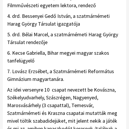
Filmművészeti egyetem lektora, rendező
4. drd. Bessenyei Gedő István, a szatmárnémeti
Harag György Társulat igazgatója
5. drd. Bélai Marcel, a szatmárnémeti Harag György
Társulat rendezője
6. Kecse Gabriella, Bihar megyei magyar szakos
tanfelügyelő
7. Lovász Erzsébet, a Szatmárnémeti Református
Gimnázium magyartanára.
Az idei versenyre 10 csapat nevezett be Kovászna,
Székelyudvarhely, Szászrégen, Nagyenyed,
Marosvásárhely (3 csapattal), Temesvár,
Szatmárnémeti és Kraszna csapatai mutatták meg
mivel töltik szabadidejüket, mit jelent nekik a játék
és mi az, amiben kapaszkodót keresnek /találnak a