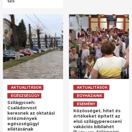
Szó
AKTUALITÁSOK
AKTUALITÁSOK
EGÉSZSÉGÜGY
EGYHÁZAINK
Szilágycseh:
ESEMÉNY
Családorvost
Közösséget, hitet és
keresnek az oktatási
értékeket épített az
intézmények
első szilágyperecseni
egészségügyi
vakációs bibliahét
ellátásának
1 day ago
Szilágysági