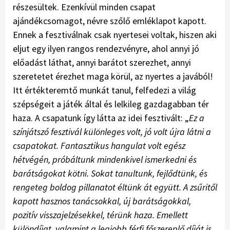
részesültek. Ezenkívül minden csapat
ajándékcsomagot, névre szőlő emléklapot kapott.
Ennek a fesztiválnak csak nyertesei voltak, hiszen aki
eljut egy ilyen rangos rendezvényre, ahol annyi jó
előadást láthat, annyi barátot szerezhet, annyi
szeretetet érezhet maga körül, az nyertes a javából!
Itt értékteremtő munkát tanul, felfedezi a világ
szépségeit a játék által és lelkileg gazdagabban tér
haza. A csapatunk így látta az idei fesztivált: „
Ez a
színjátszó fesztivál különleges volt, jó volt újra látni a
csapatokat. Fantasztikus hangulat volt egész
hétvégén, próbáltunk mindenkivel ismerkedni és
barátságokat kötni. Sokat tanultunk, fejlődtünk, és
rengeteg boldog pillanatot éltünk át együtt. A zsűritől
kapott hasznos tanácsokkal, új barátságokkal,
pozitív visszajelzésekkel, térünk haza. Emellett
különdíjat, valamint a legjobb férfi főszereplő díját is