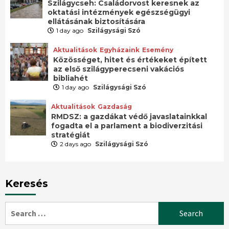
Szilágycseh: Családorvost keresnek az
oktatási intézmények egészségügyi
ellátásának biztosítására
1 day ago
Szilágysági Szó
Aktualitások
Egyházaink
Esemény
Közösséget, hitet és értékeket épített
az első szilágyperecseni vakációs
bibliahét
1 day ago
Szilágysági Szó
Aktualitások
Gazdaság
RMDSZ: a gazdákat védő javaslatainkkal
fogadta el a parlament a biodiverzitási
stratégiát
2 days ago
Szilágysági Szó
Keresés
Search
for: