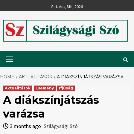
Skip
Sat. Aug 8th, 2026
to
content
Szilágysági
Primary
Menu
Szó
HOME
AKTUALITÁSOK
A DIÁKSZÍNJÁTSZÁS VARÁZSA
Aktualitások
Esemény
Ifjúság
A diákszínjátszás
varázsa
3 months ago
Szilágysági Szó