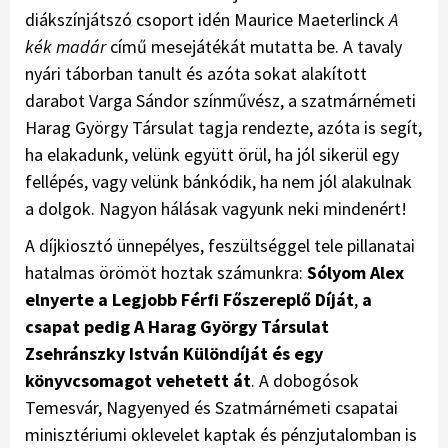
diákszínjátszó csoport idén Maurice Maeterlinck
A
kék madár
című mesejátékát mutatta be. A tavaly
nyári táborban tanult és azóta sokat alakított
darabot Varga Sándor színművész, a szatmárnémeti
Harag György Társulat tagja rendezte, azóta is segít,
ha elakadunk, velünk együtt örül, ha jól sikerül egy
fellépés, vagy velünk bánkódik, ha nem jól alakulnak
a dolgok. Nagyon hálásak vagyunk neki mindenért!
A díjkiosztó ünnepélyes, feszültséggel tele pillanatai
hatalmas örömöt hoztak számunkra:
Sólyom Alex
elnyerte a
Legjobb Férfi Főszereplő Díját
,
a
csapat
pedig A
Harag
György Társulat
Zsehránszky István Különdíját és egy
könyvcsomagot vehetett át
. A dobogósok
Temesvár, Nagyenyed és Szatmárnémeti csapatai
minisztériumi oklevelet kaptak és pénzjutalomban is