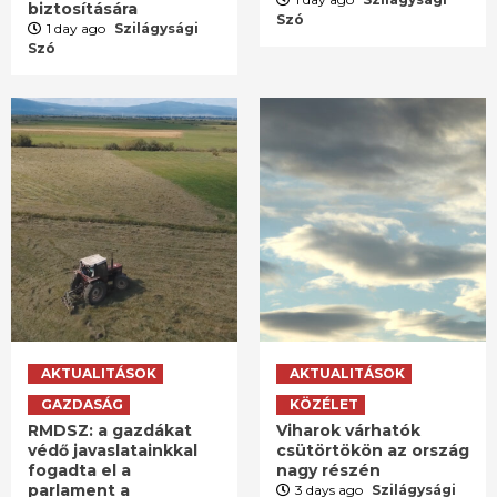
biztosítására
Szó
1 day ago
Szilágysági
Szó
AKTUALITÁSOK
AKTUALITÁSOK
GAZDASÁG
KÖZÉLET
RMDSZ: a gazdákat
Viharok várhatók
védő javaslatainkkal
csütörtökön az ország
fogadta el a
nagy részén
parlament a
3 days ago
Szilágysági