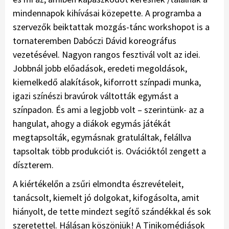
mindennapok kihívásai közepette. A programba a
szervezők beiktattak mozgás-tánc workshopot is a
tornateremben Dabóczi Dávid koreográfus
vezetésével. Nagyon rangos fesztivál volt az idei.
Jobbnál jobb előadások, eredeti megoldások,
kiemelkedő alakítások, kiforrott színpadi munka,
igazi színészi bravúrok váltották egymást a
színpadon. És ami a legjobb volt – szerintünk- az a
hangulat, ahogy a diákok egymás játékát
megtapsolták, egymásnak gratuláltak, felállva
tapsoltak több produkciót is. Ovációktól zengett a
díszterem.
A kiértékelőn a zsűri elmondta észrevételeit,
tanácsolt, kiemelt jó dolgokat, kifogásolta, amit
hiányolt, de tette mindezt segítő szándékkal és sok
szeretettel. Hálásan köszönjük! A Tinikomédiások