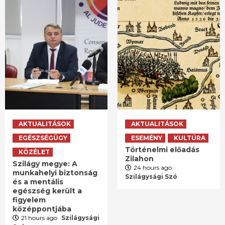
AKTUALITÁSOK
AKTUALITÁSOK
EGÉSZSÉGÜGY
ESEMÉNY
KULTÚRA
Történelmi előadás
KÖZÉLET
Zilahon
Szilágy megye: A
24 hours ago
munkahelyi biztonság
Szilágysági Szó
és a mentális
egészség került a
figyelem
középpontjába
21 hours ago
Szilágysági