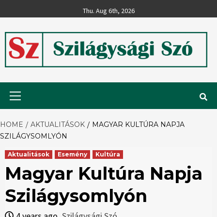
Skip
Thu. Aug 6th, 2026
to
content
Szilágysági
Primary
Menu
Szó
HOME
AKTUALITÁSOK
MAGYAR KULTÚRA NAPJA
SZILÁGYSOMLYÓN
Aktualitások
Esemény
Kultúra
Magyar Kultúra Napja
Szilágysomlyón
4 years ago
Szilágysági Szó