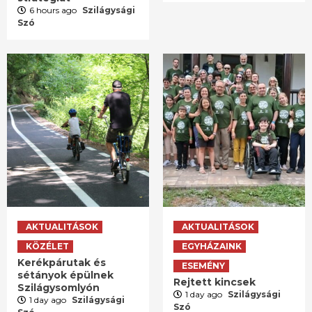
6 hours ago
Szilágysági
Szó
AKTUALITÁSOK
AKTUALITÁSOK
KÖZÉLET
EGYHÁZAINK
Kerékpárutak és
ESEMÉNY
sétányok épülnek
Rejtett kincsek
Szilágysomlyón
1 day ago
Szilágysági
1 day ago
Szilágysági
Szó