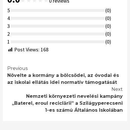
★
★
★
★
★
0
reviews
5
(
0
)
4
(
0
)
3
(
0
)
2
(
0
)
1
(
0
)
Post Views:
168
Continue
Previous
Növelte a kormány a bölcsődei, az óvodai és
Reading
az iskolai ellátás idei normatív támogatását
Next
Nemzeti környezeti nevelési kampány
„Baterel, eroul reciclării” a Szilágyperecseni
1-es számú Általános Iskolában