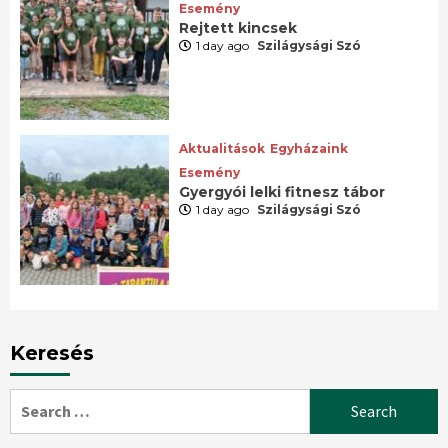
Esemény
Rejtett kincsek
1 day ago
Szilágysági Szó
Aktualitások
Egyházaink
Esemény
Gyergyói lelki fitnesz tábor
1 day ago
Szilágysági Szó
Keresés
Search
for: