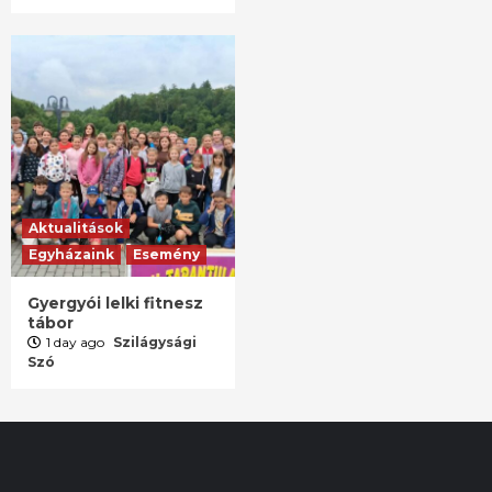
Aktualitások
Egyházaink
Esemény
Gyergyói lelki fitnesz
tábor
1 day ago
Szilágysági
Szó