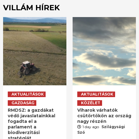
VILLÁM HÍREK
AKTUALITÁSOK
AKTUALITÁSOK
GAZDASÁG
KÖZÉLET
RMDSZ: a gazdákat
Viharok várhatók
védő javaslatainkkal
csütörtökön az ország
fogadta el a
nagy részén
parlament a
1 day ago
Szilágysági
biodiverzitási
Szó
stratégiát