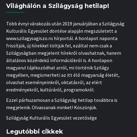
Világhálón a Szilágyság hetilap!
Több évnyi várakozás után 2019 januárjában a Szilágyság
Kulturális Egyesület döntése alapján megszületett a
www.szilagysagiszo.ro hírportál. A honlapot naponta
frissítjük, új hírekkel töltjük fel, ezáltal nem csak a
Szilágyságban megjelent hírekről olvashatnak, hanem
általános közérdekű információkról is. A honlapon
magyarul tájékozódhat arról, mi történik Szilágy
megyében, megismerheti az itt élő magyarság életét,
olvashat eseményeinkről, oktatásról, az elért
eredményekről, kultúráról, programokról.
Ezzel párhuzamosan a Szilágyság hetilap továbbra is
megjelenik. Olvassanak minket! Köszönjük.
Szilágyság Kulturális Egyesület vezetősége
Legutóbbi cikkek