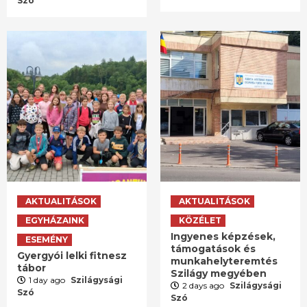
Szó
AKTUALITÁSOK
AKTUALITÁSOK
EGYHÁZAINK
KÖZÉLET
Ingyenes képzések,
ESEMÉNY
támogatások és
Gyergyói lelki fitnesz
munkahelyteremtés
tábor
Szilágy megyében
1 day ago
Szilágysági
2 days ago
Szilágysági
Szó
Szó