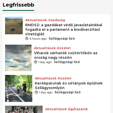
Legfrissebb
Aktualitások
Gazdaság
RMDSZ: a gazdákat védő javaslatainkkal
fogadta el a parlament a biodiverzitási
stratégiát
6 hours ago
Szilágysági Szó
Aktualitások
Közélet
Viharok várhatók csütörtökön az
ország nagy részén
1 day ago
Szilágysági Szó
Aktualitások
Közélet
Kerékpárutak és sétányok épülnek
Szilágysomlyón
1 day ago
Szilágysági Szó
Aktualitások
Egyházaink