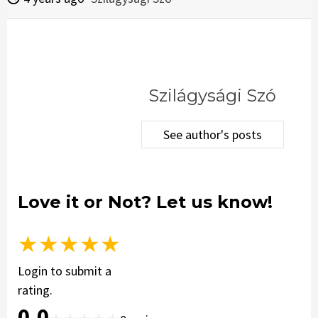
Szilágysági Szó
See author's posts
Love it or Not? Let us know!
★
★
★
★
★
Login to submit a
rating.
0.0