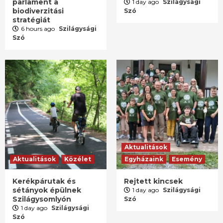
parlament a
1 day ago
Szilágysági
biodiverzitási
Szó
stratégiát
6 hours ago
Szilágysági
Szó
Aktualitások
Aktualitások
Közélet
Egyházaink
Esemény
Kerékpárutak és
Rejtett kincsek
sétányok épülnek
1 day ago
Szilágysági
Szilágysomlyón
Szó
1 day ago
Szilágysági
Szó