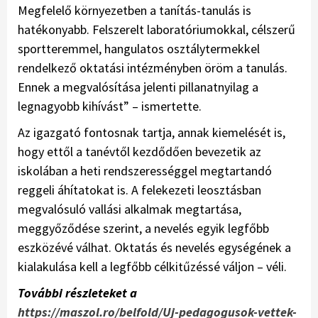
Megfelelő környezetben a tanítás-tanulás is
hatékonyabb. Felszerelt laboratóriumokkal, célszerű
sportteremmel, hangulatos osztálytermekkel
rendelkező oktatási intézményben öröm a tanulás.
Ennek a megvalósítása jelenti pillanatnyilag a
legnagyobb kihívást” – ismertette.
Az igazgató fontosnak tartja, annak kiemelését is,
hogy ettől a tanévtől kezdődően bevezetik az
iskolában a heti rendszerességgel megtartandó
reggeli áhítatokat is. A felekezeti leosztásban
megvalósuló vallási alkalmak megtartása,
meggyőződése szerint, a nevelés egyik legfőbb
eszközévé válhat. Oktatás és nevelés egységének a
kialakulása kell a legfőbb célkitűzéssé váljon – véli.
További részleteket a
https://maszol.ro/belfold/Uj-pedagogusok-vettek-