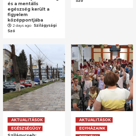
Szó
és a mentális
egészség került a
figyelem
középpontjába
2 days ago
Szilágysági
Szó
AKTUALITÁSOK
AKTUALITÁSOK
EGÉSZSÉGÜGY
EGYHÁZAINK
Szilágycseh: