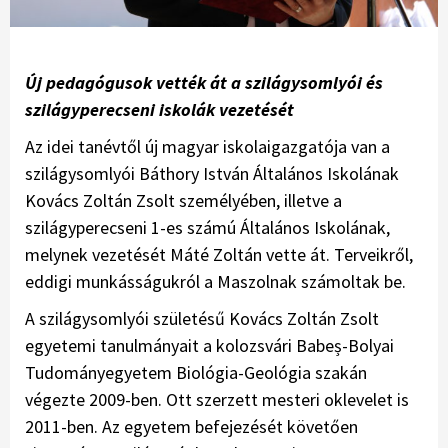
Új pedagógusok vették át a szilágysomlyói és
szilágyperecseni iskolák vezetését
Az idei tanévtől új magyar iskolaigazgatója van a
szilágysomlyói Báthory István Általános Iskolának
Kovács Zoltán Zsolt személyében, illetve a
szilágyperecseni 1-es számú Általános Iskolának,
melynek vezetését Máté Zoltán vette át. Terveikről,
eddigi munkásságukról a Maszolnak számoltak be.
A szilágysomlyói születésű Kovács Zoltán Zsolt
egyetemi tanulmányait a kolozsvári Babeș-Bolyai
Tudományegyetem Biológia-Geológia szakán
végezte 2009-ben. Ott szerzett mesteri oklevelet is
2011-ben. Az egyetem befejezését követően