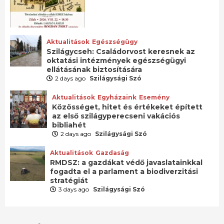
Aktualitások
Egészségügy
Szilágycseh: Családorvost keresnek az
oktatási intézmények egészségügyi
ellátásának biztosítására
2 days ago
Szilágysági Szó
Aktualitások
Egyházaink
Esemény
Közösséget, hitet és értékeket épített
az első szilágyperecseni vakációs
bibliahét
2 days ago
Szilágysági Szó
Aktualitások
Gazdaság
RMDSZ: a gazdákat védő javaslatainkkal
fogadta el a parlament a biodiverzitási
stratégiát
3 days ago
Szilágysági Szó