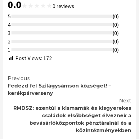
0.0
★
★
★
★
★
0
reviews
5
(
0
)
4
(
0
)
3
(
0
)
2
(
0
)
1
(
0
)
Post Views:
172
Continue
Previous
Fedezd fel Szilágysámson községet! –
Reading
kerékpárverseny
Next
RMDSZ: ezentúl a kismamák és kisgyerekes
családok elsőbbséget élveznek a
bevásárlóközpontok pénztárainál és a
közintézményekben