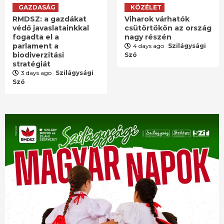
GAZDASÁG
KÖZÉLET
RMDSZ: a gazdákat
Viharok várhatók
védő javaslatainkkal
csütörtökön az ország
fogadta el a
nagy részén
parlament a
4 days ago
Szilágysági
biodiverzitási
Szó
stratégiát
3 days ago
Szilágysági
Szó