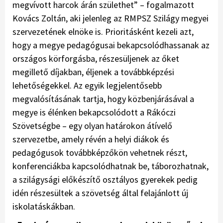
megvívott harcok árán születhet” – fogalmazott
Kovács Zoltán, aki jelenleg az RMPSZ Szilágy megyei
szervezetének elnöke is. Prioritásként kezeli azt,
hogy a megye pedagógusai bekapcsolódhassanak az
országos körforgásba, részesüljenek az őket
megillető díjakban, éljenek a továbbképzési
lehetőségekkel. Az egyik legjelentősebb
megvalósításának tartja, hogy közbenjárásával a
megye is élénken bekapcsolódott a Rákóczi
Szövetségbe – egy olyan határokon átívelő
szervezetbe, amely révén a helyi diákok és
pedagógusok továbbképzőkön vehetnek részt,
konferenciákba kapcsolódhatnak be, táborozhatnak,
a szilágysági előkészítő osztályos gyerekek pedig
idén részesültek a szövetség által felajánlott új
iskolatáskákban.