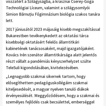
visszatért a Szilágyságba, a krasznai Cserey-Goga
Technológiai Líceum, valamint a szilágysomlyói
Simion Bărnuțiu Főgimnázium biológia szakos tanára
lett.
2017 júniusától 2023 májusáig kisebb megszakítással
Bukarestben tevékenykedett az oktatási tárca
kisebbségi oktatásért felelős államtitkári
kabinetének tanácsosaként, majd igazgatójaként.
Kovács Irén szenátor államtitkársága alatt jelentős
részt vállalt a pandémiás kényszerhelyzet szülte
TeleSuli kigondolásában, kivitelezésében.
„Legnagyobb szakmai sikernek tartom, hogy
elősegíthettem pedagóguskollégáim szakmai
kiteljesedését, a magyar nyelven tanuló diákok
érvényesülését. Meggyőződésem, hogy a szakmai és
személyes fejlődés csak becsülettel, emberséggel