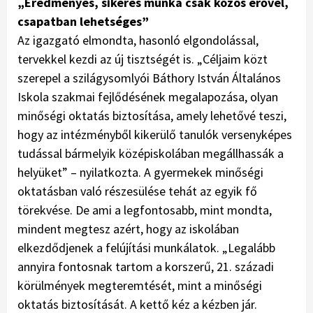
„Eredményes, sikeres munka csak közös erővel,
csapatban lehetséges”
Az igazgató elmondta, hasonló elgondolással,
tervekkel kezdi az új tisztségét is. „Céljaim közt
szerepel a szilágysomlyói Báthory István Általános
Iskola szakmai fejlődésének megalapozása, olyan
minőségi oktatás biztosítása, amely lehetővé teszi,
hogy az intézményből kikerülő tanulók versenyképes
tudással bármelyik középiskolában megállhassák a
helyüket” – nyilatkozta. A gyermekek minőségi
oktatásban való részesülése tehát az egyik fő
törekvése. De ami a legfontosabb, mint mondta,
mindent megtesz azért, hogy az iskolában
elkezdődjenek a felújítási munkálatok. „Legalább
annyira fontosnak tartom a korszerű, 21. századi
körülmények megteremtését, mint a minőségi
oktatás biztosítását. A kettő kéz a kézben jár.