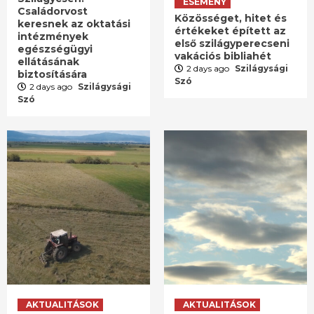
ESEMÉNY
Családorvost
Közösséget, hitet és
keresnek az oktatási
értékeket épített az
intézmények
első szilágyperecseni
egészségügyi
vakációs bibliahét
ellátásának
2 days ago
Szilágysági
biztosítására
Szó
2 days ago
Szilágysági
Szó
AKTUALITÁSOK
AKTUALITÁSOK