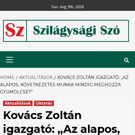
Skip
Sun. Aug 9th, 2026
to
content
Szilágysági
Primary
Menu
Szó
HOME
AKTUALITÁSOK
KOVÁCS ZOLTÁN IGAZGATÓ: ,,AZ
ALAPOS, KÖVETKEZETES MUNKA MINDIG MEGHOZZA
GYÜMÖLCSÉT”
Aktualitások
Oktatás
Kovács Zoltán
igazgató: ,,Az alapos,