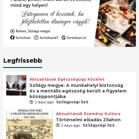
Legfrissebb
Aktualitások
Egészségügy
Közélet
Szilágy megye: A munkahelyi biztonság
és a mentális egészség került a figyelem
középpontjába
2 days ago
Szilágysági Szó
Aktualitások
Esemény
Kultúra
Történelmi előadás Zilahon
2 days ago
Szilágysági Szó