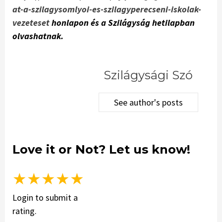
at-a-szilagysomlyoi-es-szilagyperecseni-iskolak-
vezeteset
honlapon és a Szilágyság hetilapban
olvashatnak.
Szilágysági Szó
See author's posts
Love it or Not? Let us know!
★
★
★
★
★
Login to submit a
rating.