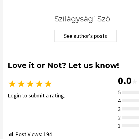
Szilágysági Szó
See author's posts
Love it or Not? Let us know!
0.0
★
★
★
★
★
★
5
Login to submit a rating.
4
3
2
1
Post Views:
194