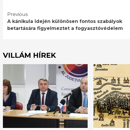
Continue
Previous
A kánikula idején különösen fontos szabályok
Reading
betartására figyelmeztet a fogyasztóvédelem
VILLÁM HÍREK