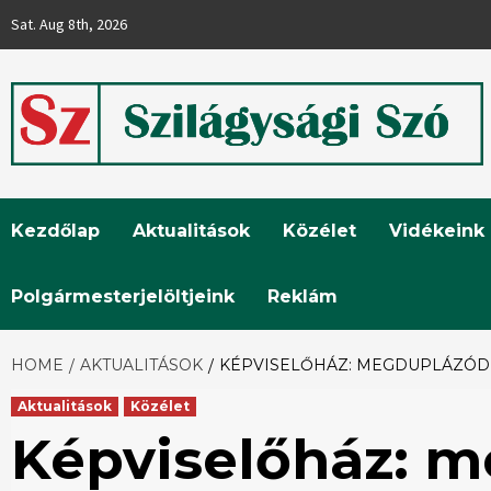
Skip
Sat. Aug 8th, 2026
to
content
Szilágysági
Kezdőlap
Aktualitások
Közélet
Vidékeink
Szó
Polgármesterjelöltjeink
Reklám
HOME
AKTUALITÁSOK
KÉPVISELŐHÁZ: MEGDUPLÁZÓDI
Aktualitások
Közélet
Képviselőház: m