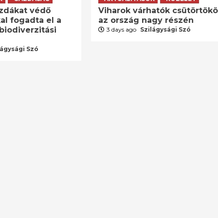
zdákat védő
Viharok várhatók csütörtök
al fogadta el a
az ország nagy részén
biodiverzitási
3 days ago
Szilágysági Szó
lágysági Szó