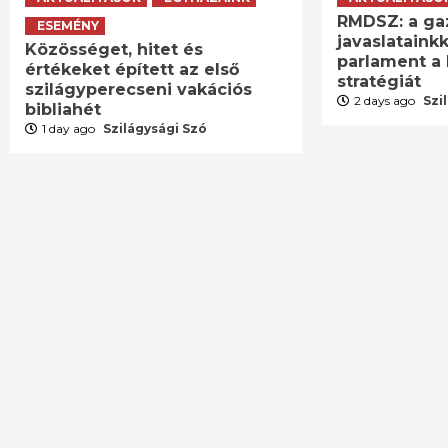
RMDSZ: a ga
ESEMÉNY
javaslatainkk
Közösséget, hitet és
parlament a 
értékeket épített az első
stratégiát
szilágyperecseni vakációs
2 days ago
Szi
bibliahét
1 day ago
Szilágysági Szó