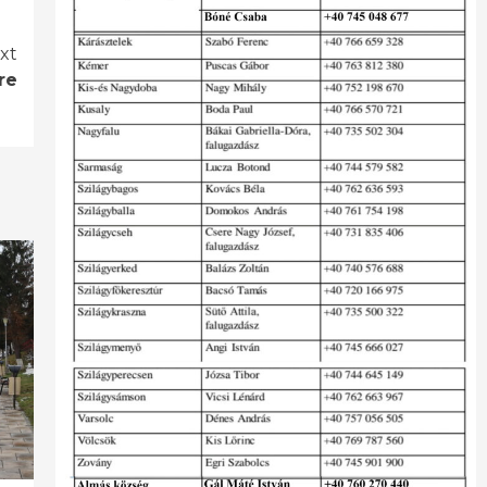
xt
re