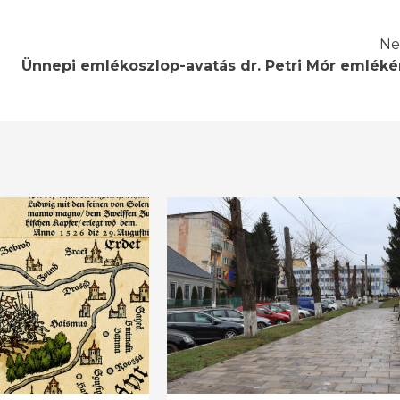
Ne
Ünnepi emlékoszlop-avatás dr. Petri Mór emléké