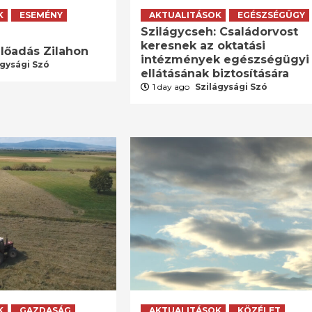
K
ESEMÉNY
AKTUALITÁSOK
EGÉSZSÉGÜGY
Szilágycseh: Családorvost
keresnek az oktatási
lőadás Zilahon
intézmények egészségügyi
ágysági Szó
ellátásának biztosítására
1 day ago
Szilágysági Szó
K
GAZDASÁG
AKTUALITÁSOK
KÖZÉLET