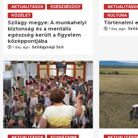
AKTUALITÁSOK
EGÉSZSÉGÜGY
AKTUALITÁSO
KÖZÉLET
KULTÚRA
Szilágy megye: A munkahelyi
Történelmi e
biztonság és a mentális
1 day ago
Szil
egészség került a figyelem
középpontjába
1 day ago
Szilágysági Szó
AKTUALITÁSOK
EGYHÁZAINK
AKTUALITÁSO