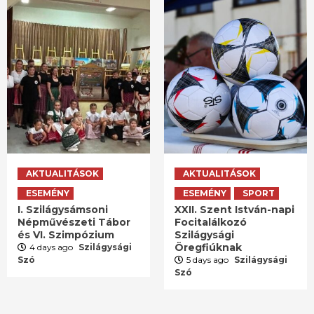
AKTUALITÁSOK
AKTUALITÁSOK
ESEMÉNY
ESEMÉNY
SPORT
I. Szilágysámsoni
XXII. Szent István-napi
Népművészeti Tábor
Focitalálkozó
és VI. Szimpózium
Szilágysági
Öregfiúknak
4 days ago
Szilágysági
Szó
5 days ago
Szilágysági
Szó