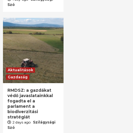
Szó
Aktualitások
Gazdaság
RMDSZ: a gazdákat
védő javaslatainkkal
fogadta el a
parlament a
biodiverzitási
stratégiát
2 days ago
Szilágysági
Szó