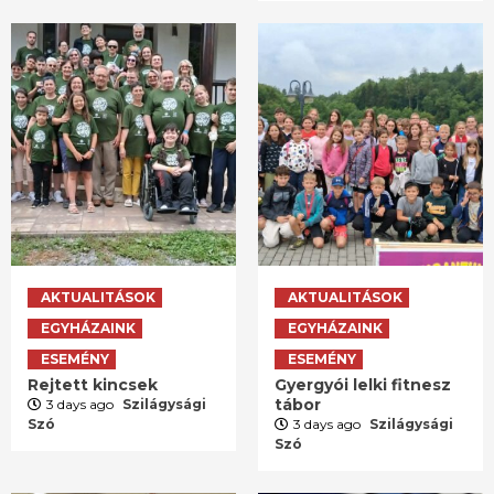
AKTUALITÁSOK
AKTUALITÁSOK
EGYHÁZAINK
EGYHÁZAINK
ESEMÉNY
ESEMÉNY
Rejtett kincsek
Gyergyói lelki fitnesz
tábor
3 days ago
Szilágysági
Szó
3 days ago
Szilágysági
Szó