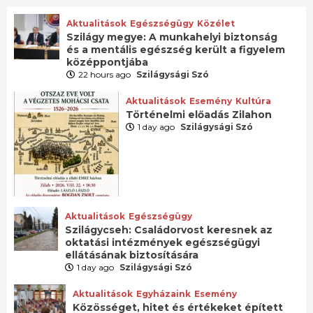
Aktualitások
Egészségügy
Közélet
Szilágy megye: A munkahelyi biztonság
és a mentális egészség került a figyelem
középpontjába
22 hours ago
Szilágysági Szó
Aktualitások
Esemény
Kultúra
Történelmi előadás Zilahon
1 day ago
Szilágysági Szó
Aktualitások
Egészségügy
Szilágycseh: Családorvost keresnek az
oktatási intézmények egészségügyi
ellátásának biztosítására
1 day ago
Szilágysági Szó
Aktualitások
Egyházaink
Esemény
Közösséget, hitet és értékeket épített