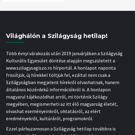
Világhálón a Szilágyság hetilap!
Több évnyi várakozás után 2019 januárjában a Szilágyság
Kulturális Egyesület döntése alapján megszületett a
www.szilagysagiszo.ro hírportál. A honlapot naponta
frissítjük, új hírekkel töltjük fel, ezáltal nem csak a
Szilágyságban megjelent hírekről olvashatnak, hanem
általános közérdekű információkról is. A honlapon
magyarul tájékozódhat arról, mi történik Szilágy
megyében, megismerheti az itt élő magyarság életét,
olvashat eseményeinkről, oktatásról, az elért
eredményekről, kultúráról, programokról.
Ezzel párhuzamosan a Szilágyság hetilap továbbra is