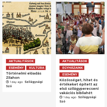
AKTUALITÁSOK
AKTUALITÁSOK
ESEMÉNY
KULTÚRA
EGYHÁZAINK
Történelmi előadás
ESEMÉNY
Zilahon
Közösséget, hitet és
1 day ago
Szilágysági
értékeket épített az
Szó
első szilágyperecseni
vakációs bibliahét
1 day ago
Szilágysági
Szó