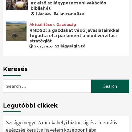
az első szilágyperecseni vakációs
bibliahét
1 day ago
Szilágysági Szó
Aktualitások
Gazdaság
RMDSZ: a gazdákat védő javaslatainkkal
fogadta el a parlament a biodiverzitási
stratégiát
2 days ago
Szilágysági Szó
Keresés
Search
for:
Legutóbbi cikkek
Szilágy megye: A munkahelyi biztonság és a mentális
egészség került a figyelem középpontjába