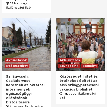
22 hours ago
Szilágysági Szó
Aktualitások
Aktualitások
Egészségügy
Egyházaink
Esemény
Szilágycseh:
Közösséget, hitet és
Családorvost
értékeket épített az
keresnek az oktatási
első szilágyperecseni
intézmények
vakációs bibliahét
egészségügyi
1 day ago
Szilágysági
ellátásának
Szó
biztosítására
1 day ago
Szilágysági