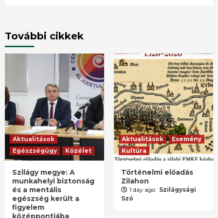
További cikkek
Aktualitások
Aktualitások
Esemény
Egészségügy
Közélet
Kultúra
Szilágy megye: A
Történelmi előadás
munkahelyi biztonság
Zilahon
és a mentális
1 day ago
Szilágysági
egészség került a
Szó
figyelem
középpontjába