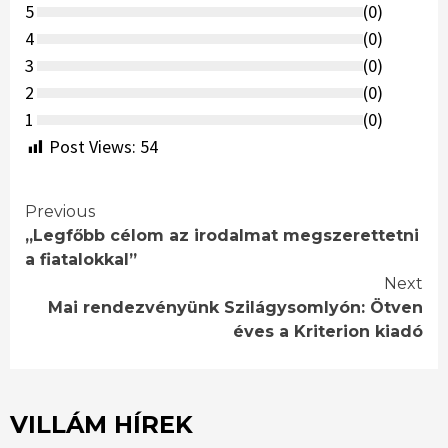
5
(
0
)
4
(
0
)
3
(
0
)
2
(
0
)
1
(
0
)
Post Views:
54
Continue
Previous
,,Legfőbb célom az irodalmat megszerettetni
Reading
a fiatalokkal”
Next
Mai rendezvényünk Szilágysomlyón: Ötven
éves a Kriterion kiadó
VILLÁM HÍREK