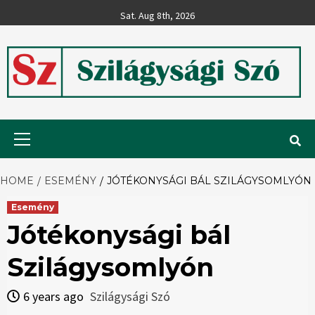
Skip
Sat. Aug 8th, 2026
to
content
Szilágysági
Primary
Menu
Szó
HOME
ESEMÉNY
JÓTÉKONYSÁGI BÁL SZILÁGYSOMLYÓN
Esemény
Jótékonysági bál
Szilágysomlyón
6 years ago
Szilágysági Szó