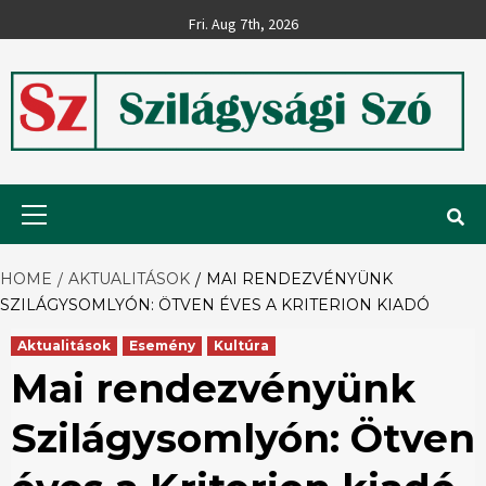
Skip
Fri. Aug 7th, 2026
to
content
Szilágysági
Primary
Menu
Szó
HOME
AKTUALITÁSOK
MAI RENDEZVÉNYÜNK
SZILÁGYSOMLYÓN: ÖTVEN ÉVES A KRITERION KIADÓ
Aktualitások
Esemény
Kultúra
Mai rendezvényünk
Szilágysomlyón: Ötven