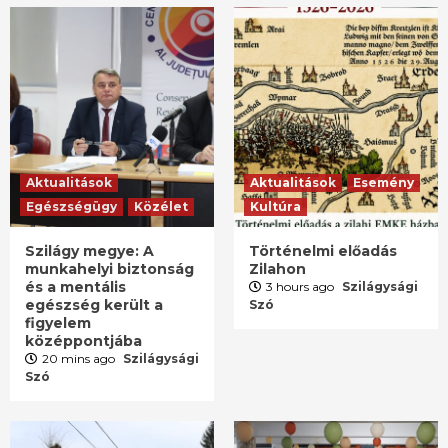
Aktualitások
Aktualitások
Esemény
Egészségügy
Közélet
Kultúra
Szilágy megye: A
Történelmi előadás
munkahelyi biztonság
Zilahon
és a mentális
3 hours ago
Szilágysági
egészség került a
Szó
figyelem
középpontjába
20 mins ago
Szilágysági
Szó