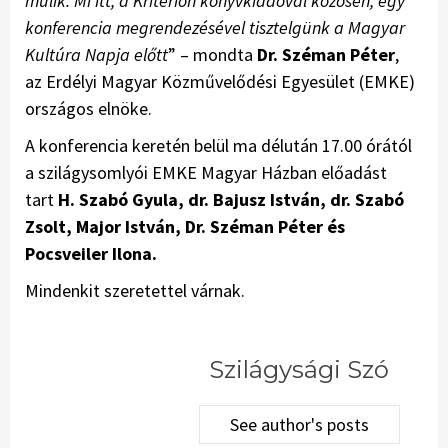
múlik. Mi itt, a Kriterion könyvkiadóval közösen, egy
konferencia meg­rendezésével tisztelgünk a Ma­gyar
Kultúra Napja előtt
” – mondta
Dr. Széman Péter
,
az Erdélyi Magyar Közművelődési Egyesület (EMKE)
országos elnöke.
A konferencia keretén belül ma délután 17.00 órától
a szilágysomlyói EMKE Magyar Házban előadást
tart
H. Szabó Gyula, dr. Bajusz István, dr. Szabó
Zsolt, Major István, Dr. Széman Péter és
Pocsveiler Ilona.
Mindenkit szeretettel várnak.
Szilágysági Szó
See author's posts