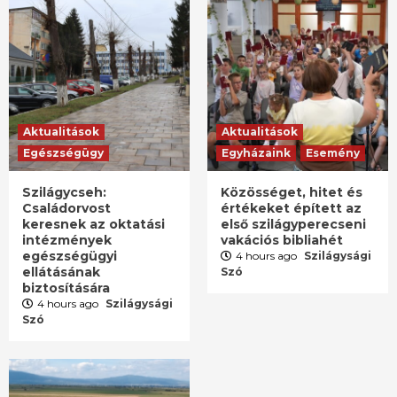
Aktualitások
Aktualitások
Egészségügy
Egyházaink
Esemény
Szilágycseh:
Közösséget, hitet és
Családorvost
értékeket épített az
keresnek az oktatási
első szilágyperecseni
intézmények
vakációs bibliahét
egészségügyi
4 hours ago
Szilágysági
ellátásának
Szó
biztosítására
4 hours ago
Szilágysági
Szó