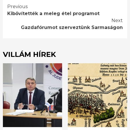
Continue
Previous
Kibővítették a meleg étel programot
Reading
Next
Gazdafórumot szerveztünk Sarmaságon
VILLÁM HÍREK