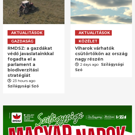
AKTUALITÁSOK
AKTUALITÁSOK
GAZDASÁG
KÖZÉLET
RMDSZ: a gazdákat
Viharok várhatók
védő javaslatainkkal
csütörtökön az ország
fogadta el a
nagy részén
parlament a
2 days ago
Szilágysági
biodiverzitási
Szó
stratégiát
23 hours ago
Szilágysági Szó