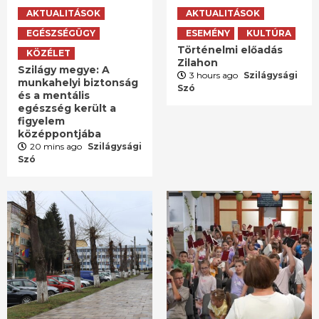
AKTUALITÁSOK
AKTUALITÁSOK
EGÉSZSÉGÜGY
ESEMÉNY
KULTÚRA
Történelmi előadás
KÖZÉLET
Zilahon
Szilágy megye: A
3 hours ago
Szilágysági
munkahelyi biztonság
Szó
és a mentális
egészség került a
figyelem
középpontjába
20 mins ago
Szilágysági
Szó