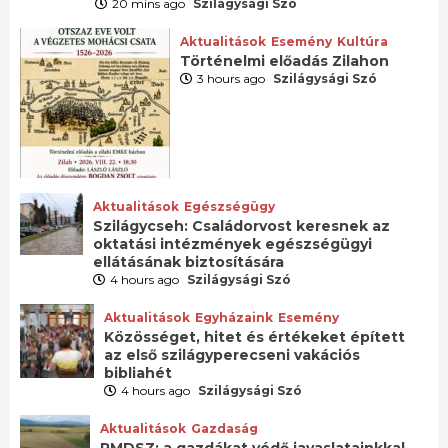
20 mins ago
Szilágysági Szó
Aktualitások
Esemény
Kultúra
Történelmi előadás Zilahon
3 hours ago
Szilágysági Szó
Aktualitások
Egészségügy
Szilágycseh: Családorvost keresnek az
oktatási intézmények egészségügyi
ellátásának biztosítására
4 hours ago
Szilágysági Szó
Aktualitások
Egyházaink
Esemény
Közösséget, hitet és értékeket épített
az első szilágyperecseni vakációs
bibliahét
4 hours ago
Szilágysági Szó
Aktualitások
Gazdaság
RMDSZ: a gazdákat védő javaslatainkkal