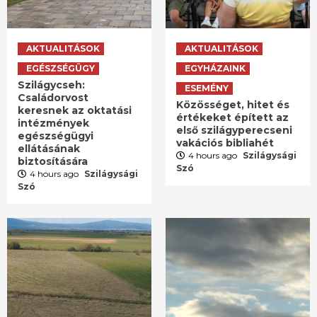
AKTUALITÁSOK
AKTUALITÁSOK
EGÉSZSÉGÜGY
EGYHÁZAINK
Szilágycseh:
ESEMÉNY
Családorvost
Közösséget, hitet és
keresnek az oktatási
értékeket épített az
intézmények
első szilágyperecseni
egészségügyi
vakációs bibliahét
ellátásának
4 hours ago
Szilágysági
biztosítására
Szó
4 hours ago
Szilágysági
Szó