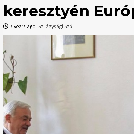
keresztyén Euró
7 years ago
Szilágysági Szó