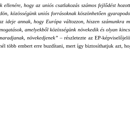
 ellenére, hogy az uniós csatlakozás számos fejlődést hozot
ldön, közösségünk uniós forrásoknak köszönhetően gyarapodo
tt az ideje annak, hogy Európa változzon, hiszen számunkra 
támogatások, amelyekből közösségünk növekedik és olyan kinc
gmaradjanak, növekedjenek”
– részletezte az EP-képviselőjelö
l több embert erre buzdítani, mert így biztosíthatjuk azt, h