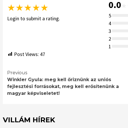
0.0
★
★
★
★
★
★
5
Login to submit a rating.
4
3
2
1
Post Views:
47
Continue
Previous
Winkler Gyula: meg kell őriznünk az uniós
Reading
fejlesztési forrásokat, meg kell erősítenünk a
magyar képviseletet!
VILLÁM HÍREK