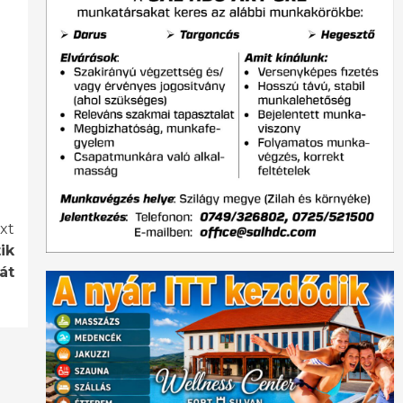
xt
ik
át