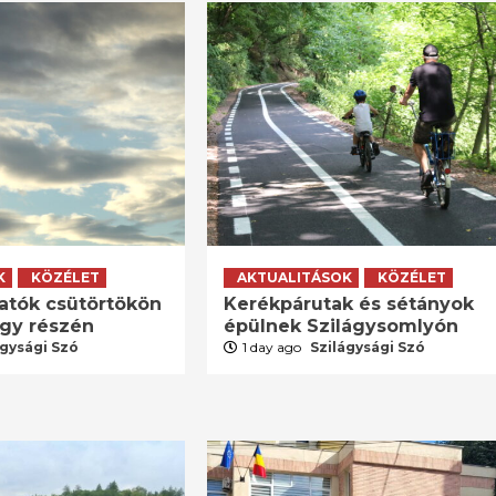
K
KÖZÉLET
AKTUALITÁSOK
KÖZÉLET
atók csütörtökön
Kerékpárutak és sétányok
agy részén
épülnek Szilágysomlyón
ágysági Szó
1 day ago
Szilágysági Szó