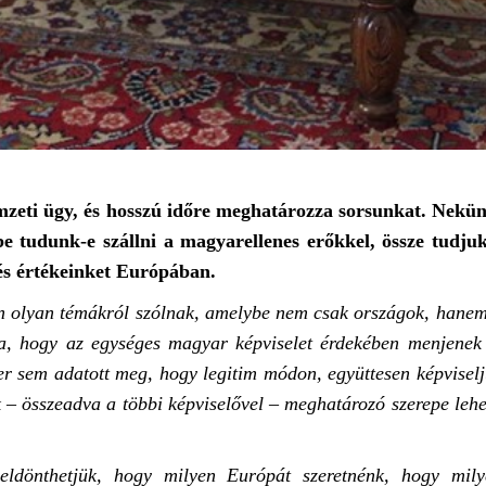
zeti ügy, és hosszú időre meghatározza sorsunkat. Nekün
 tudunk-e szállni a magyarellenes erőkkel, össze tudjuk
t és értékeinket Európában.
en olyan témákról szólnak, amelybe nem csak országok, hane
ra, hogy az egységes magyar képviselet érdekében menjenek
er sem adatott meg, hogy legitim módon, együttesen képvisel
 – összeadva a többi képviselővel – meghatározó szerepe leh
eldönthetjük, hogy milyen Európát szeretnénk, hogy mily