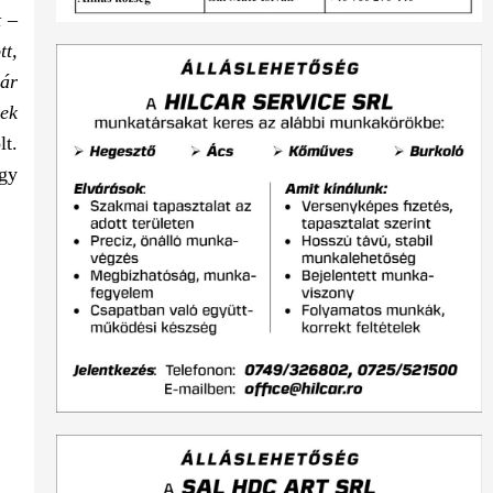
t –
tt,
már
sek
lt.
ogy