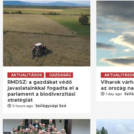
AKTUALITÁSOK
GAZDASÁG
AKTUALITÁSO
RMDSZ: a gazdákat védő
Viharok várh
javaslatainkkal fogadta el a
az ország n
parlament a biodiverzitási
1 day ago
Szil
stratégiát
9 hours ago
Szilágysági Szó