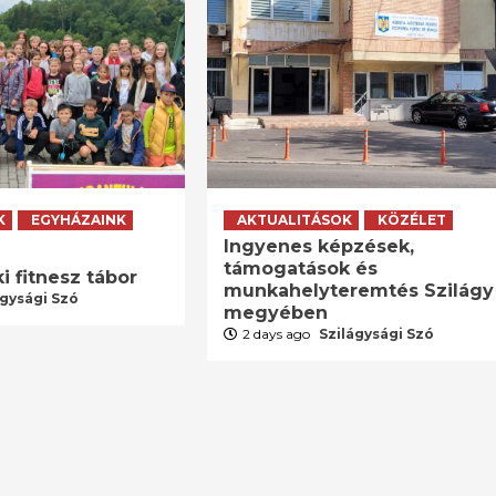
K
EGYHÁZAINK
AKTUALITÁSOK
KÖZÉLET
Ingyenes képzések,
támogatások és
i fitnesz tábor
munkahelyteremtés Szilágy
ágysági Szó
megyében
2 days ago
Szilágysági Szó