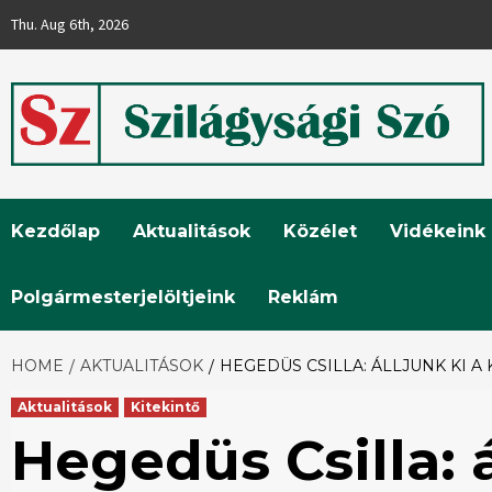
Skip
Thu. Aug 6th, 2026
to
content
Szilágysági
Kezdőlap
Aktualitások
Közélet
Vidékeink
Szó
Polgármesterjelöltjeink
Reklám
HOME
AKTUALITÁSOK
HEGEDÜS CSILLA: ÁLLJUNK KI 
Aktualitások
Kitekintő
Hegedüs Csilla: á