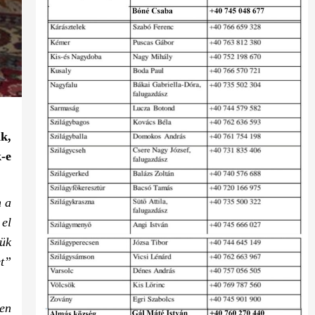
k,
-e
m a
 el
jük
et”
en