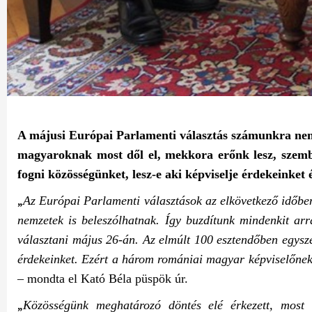
A májusi Európai Parlamenti választás számunkra
nem
magyaroknak most dől el, mekkora erőnk lesz, szembe
fogni közösségünket, lesz-e aki képviselje érdekeinke
„
Az Európai Parlamenti választások az elkövetkező időb
nemzetek is beleszólhatnak. Így buzdítunk mindenkit ar
választani május 26-án. Az elmúlt 100 esztendőben egysz
érdekeinket. Ezért a három romániai magyar képviselőnek
– mondta el Kató Béla püspök úr.
„
Közösségünk meghatározó döntés elé érkezett, most 