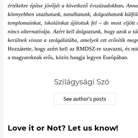
értékekre építse jövőjét a következő évszázadokban
.
Annak
könnyebben utazhatunk, tanulhatunk, dolgozhatunk külfö
templomainkat, iskoláinkat újítottuk fel – de most eljö
nincs alternatívája. Azért kell dolgozzunk, hogy azok a 
kerülnek vissza a szolgálatába, amelyek ezt erősítik me
Hozzátette, hogy azért kell az RMDSZ-re szavazni, és miné
a magyaroknak erős, közös hangja legyen Európában.
Szilágysági Szó
See author's posts
Love it or Not? Let us know!