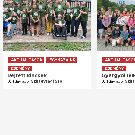
AKTUALITÁSOK
EGYHÁZAINK
AKTUALITÁSO
ESEMÉNY
ESEMÉNY
Rejtett kincsek
Gyergyói lelk
1 day ago
Szilágysági Szó
1 day ago
Szil