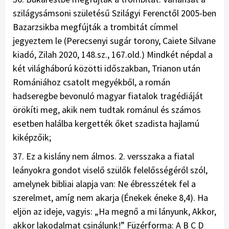
szilágysámsoni születésű Szilágyi Ferenctől 2005-ben
Bazarzsikba megfújták a trombitát címmel
jegyeztem le (Perecsenyi sugár torony, Caiete Silvane
kiadó, Zilah 2020, 148.sz., 167.old.) Mindkét népdal a
két világháború közötti időszakban, Trianon után
Romániához csatolt megyékből, a román
hadseregbe bevonuló magyar fiatalok tragédiáját
örökíti meg, akik nem tudtak románul és számos
esetben halálba kergették őket szadista hajlamú
kiképzőik;
37. Ez a kislány nem álmos. 2. versszaka a fiatal
leányokra gondot viselő szülők felelősségéről szól,
amelynek bibliai alapja van: Ne ébresszétek fel a
szerelmet, amíg nem akarja (Énekek éneke 8,4). Ha
eljön az ideje, vagyis: „Ha megnő a mi lányunk, Akkor,
akkor lakodalmat csinálunk!” Füzérforma: A B C D