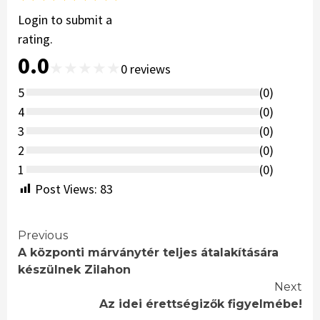
Login to submit a
rating.
0.0
★
★
★
★
★
0
reviews
5
(
0
)
4
(
0
)
3
(
0
)
2
(
0
)
1
(
0
)
Post Views:
83
Continue
Previous
A központi márványtér teljes átalakítására
Reading
készülnek Zilahon
Next
Az idei érettségizők figyelmébe!