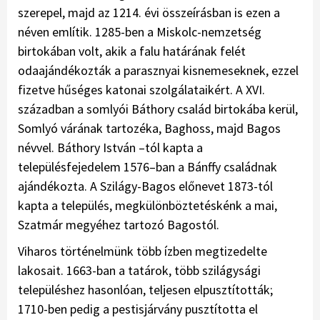
szerepel, majd az 1214. évi összeírásban is ezen a
néven említik. 1285-ben a Miskolc-nemzetség
birtokában volt, akik a falu határának felét
odaajándékozták a parasznyai kisnemeseknek, ezzel
fizetve hűséges katonai szolgálataikért. A XVI.
században a somlyói Báthory család birtokába kerül,
Somlyó várának tartozéka, Baghoss, majd Bagos
névvel. Báthory István –tól kapta a
településfejedelem 1576–ban a Bánffy családnak
ajándékozta. A Szilágy-Bagos előnevet 1873-tól
kapta a település, megkülönböztetéskénk a mai,
Szatmár megyéhez tartozó Bagostól.
Viharos történelmünk több ízben megtizedelte
lakosait. 1663-ban a tatárok, több szilágysági
településhez hasonlóan, teljesen elpusztították;
1710-ben pedig a pestisjárvány pusztította el