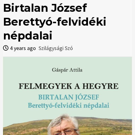
Birtalan József
Berettyó-felvidéki
népdalai
4 years ago
Szilágysági Szó