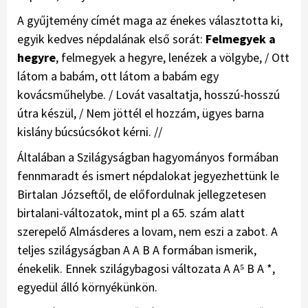
A gyűjtemény címét maga az énekes választotta ki,
egyik kedves népdalának első sorát:
Felmegyek a
hegyre
, felmegyek a hegyre, lenézek a völgybe, / Ott
látom a babám, ott látom a babám egy
kovácsműhelybe. / Lovát vasaltatja, hosszú-hosszú
útra készül, / Nem jöttél el hozzám, ügyes barna
kislány búcsúcsókot kérni. //
Általában a Szilágyságban hagyományos formában
fennmaradt és ismert népdalokat jegyezhettünk le
Birtalan Józseftől, de előfordulnak jellegzetesen
birtalani-változatok, mint pl a 65. szám alatt
szerepelő Almásderes a lovam, nem eszi a zabot. A
teljes szilágyságban A A B A formában ismerik,
énekelik. Ennek szilágybagosi változata A A⁵ B A *,
egyedül álló környékünkön.