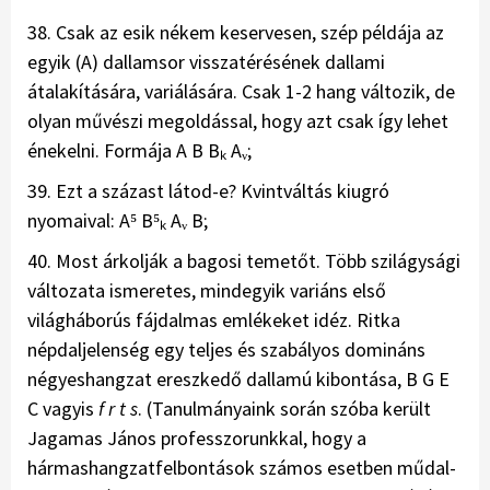
38. Csak az esik nékem keservesen, szép példája az
egyik (A) dallamsor visszatérésének dallami
átalakítására, variálására. Csak 1-2 hang változik, de
olyan művészi megoldással, hogy azt csak így lehet
énekelni. Formája A B Bₖ Aᵥ;
39. Ezt a százast látod-e? Kvintváltás kiugró
nyomaival: A⁵ B⁵ₖ Aᵥ B;
40. Most árkolják a bagosi temetőt. Több szilágysági
változata ismeretes, mindegyik variáns első
világháborús fájdalmas emlékeket idéz. Ritka
népdaljelenség egy teljes és szabályos domináns
négyeshangzat ereszkedő dallamú kibontása, B G E
C vagyis
f r t s
. (Tanulmányaink során szóba került
Jagamas János professzorunkkal, hogy a
hármashangzatfelbontások számos esetben műdal-