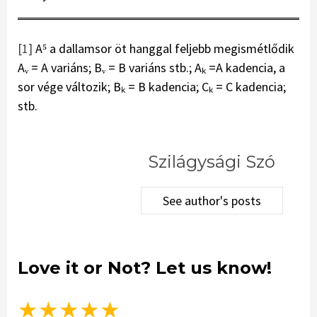
[1]
A⁵ a dallamsor öt hanggal feljebb megismétlődik
Aᵥ = A variáns; Bᵥ = B variáns stb.; Aₖ =A kadencia, a
sor vége változik; Bₖ = B kadencia; Cₖ = C kadencia;
stb.
Szilágysági Szó
See author's posts
Love it or Not? Let us know!
★
★
★
★
★