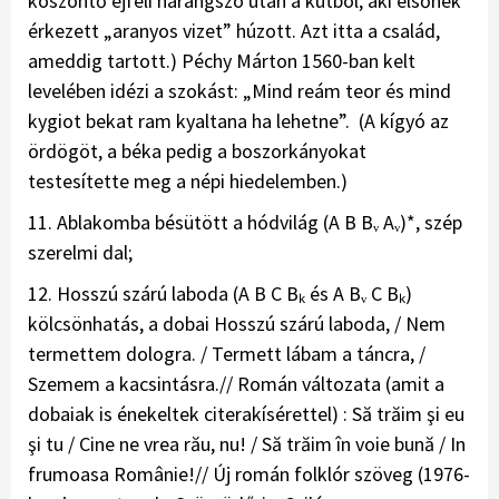
köszöntő éjféli harangszó után a kútból, aki elsőnek
érkezett „aranyos vizet” húzott. Azt itta a család,
ameddig tartott.) Péchy Márton 1560-ban kelt
levelében idézi a szokást: „Mind reám teor és mind
kygiot bekat ram kyaltana ha lehetne”. (A kígyó az
ördögöt, a béka pedig a boszorkányokat
testesítette meg a népi hiedelemben.)
11. Ablakomba bésütött a hódvilág (A B Bᵥ Aᵥ)*, szép
szerelmi dal;
12. Hosszú szárú laboda (A B C Bₖ és A Bᵥ C Bₖ)
kölcsönhatás, a dobai Hosszú szárú laboda, / Nem
termettem dologra. / Termett lábam a táncra, /
Szemem a kacsintásra.// Román változata (amit a
dobaiak is énekeltek citerakísérettel) : Să trăim şi eu
şi tu / Cine ne vrea rău, nu! / Să trăim în voie bună / In
frumoasa Românie!// Új román folklór szöveg (1976-