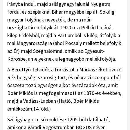
irányba indul, majd szilágynagyfalunál Nyugatra
fordul és széplaknál Bihar megyébe lép át. Sokáig
magyar folyónak nevezték, de ma már
országhatáron folyik át. 1920 óta Pelbárthidánál
kilép Erdélyből, majd a Partiumból is kilép, átfolyik a
mai Magyarországra (ahol Pocsaly mellett belefolyik
az Ér) majd Szeghalomnál ömlik az Egyesült-
Körösbe, amelyeknek a legnagyobb mellékfolyója.
A Berettyó-felvidék a forrástól a Márkaszéket övező
Réz-hegységi szorosig tart, és néprajzi szempontból
összetartozó egységet alkot évszázadok óta, amit
Boér Miklós is megfogalmazott az 1870-es években,
majd a Vadász-Lapban (Hatló, Boér Miklós
emlékszám,14. old.)
Szilágybagos első említése 1205-ből datálható,
amikor a Váradi Regestrumban BOGUS néven