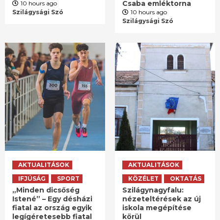
Csaba emléktorna
10 hours ago
Szilágysági Szó
10 hours ago
Szilágysági Szó
AKTUALITÁSOK
AKTUALITÁSOK
IFJÚSÁG
SPORT
KÖZÉLET
OKTATÁS
„Minden dicsőség
Szilágynagyfalu:
Istené” – Egy désházi
nézeteltérések az új
fiatal az ország egyik
iskola megépítése
legígéretesebb fiatal
körül