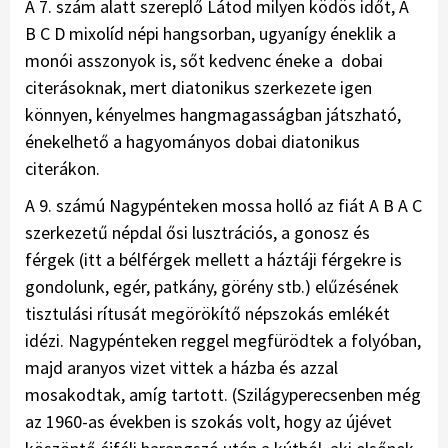
A 7. szám alatt szereplő Látod milyen ködös időt, A
B C D mixolíd népi hangsorban, ugyanígy éneklik a
monói asszonyok is, sőt kedvenc éneke a dobai
citerásoknak, mert diatonikus szerkezete igen
könnyen, kényelmes hangmagasságban játszható,
énekelhető a hagyományos dobai diatonikus
citerákon.
A 9. számú Nagypénteken mossa holló az fiát A B A C
szerkezetű népdal ősi lusztrációs, a gonosz és
férgek (itt a bélférgek mellett a háztáji férgekre is
gondolunk, egér, patkány, görény stb.) elűzésének
tisztulási rítusát megörökítő népszokás emlékét
idézi. Nagypénteken reggel megfürödtek a folyóban,
majd aranyos vizet vittek a házba és azzal
mosakodtak, amíg tartott. (Szilágyperecsenben még
az 1960-as években is szokás volt, hogy az újévet