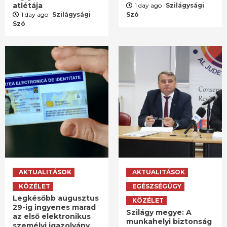
atlétája
1 day ago
Szilágysági
1 day ago
Szilágysági
Szó
Szó
AKTUALITÁSOK
AKTUALITÁSOK
KÖZÉLET
EGÉSZSÉGÜGY
Legkésőbb augusztus
KÖZÉLET
29-ig ingyenes marad
Szilágy megye: A
az első elektronikus
munkahelyi biztonság
személyi igazolvány