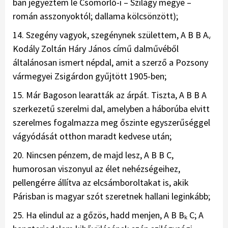
ban jegyeztem le Csömörlő-i – Szilágy megye –
román asszonyoktól; dallama kölcsönzött);
14. Szegény vagyok, szegénynek születtem, A B B Aᵥ
Kodály Zoltán Háry János című dalművéből
általánosan ismert népdal, amit a szerző a Pozsony
vármegyei Zsigárdon gyűjtött 1905-ben;
15. Már Bagoson learatták az árpát. Tiszta, A B B A
szerkezetű szerelmi dal, amelyben a háborúba elvitt
szerelmes fogalmazza meg őszinte egyszerűséggel
vágyódását otthon maradt kedvese után;
20. Nincsen pénzem, de majd lesz, A B B C,
humorosan viszonyul az élet nehézségeihez,
pellengérre állítva az elcsámboroltakat is, akik
Párisban is magyar szót szeretnek hallani leginkább;
25. Ha elindul az a gőzös, hadd menjen, A B Bₖ C; A