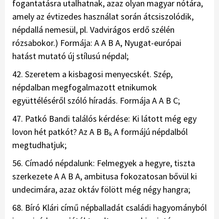
fogantatásra utalhatnak, azaz olyan magyar nótára,
amely az évtizedes használat során átcsiszolódik,
népdallá nemesül, pl. Vadvirágos erdő szélén
rózsabokor.) Formája: A A B A, Nyugat-európai
hatást mutató új stílusú népdal;
42. Szeretem a kisbagosi menyecskét. Szép,
népdalban megfogalmazott etnikumok
együttéléséről szóló híradás. Formája A A B C;
47. Patkó Bandi találós kérdése: Ki látott még egy
lovon hét patkót? Az A B Bₖ A formájú népdalból
megtudhatjuk;
56. Címadó népdalunk: Felmegyek a hegyre, tiszta
szerkezete A A B A, ambitusa fokozatosan bővül ki
undecimára, azaz oktáv fölött még négy hangra;
68. Bíró Klári című népballadát családi hagyományból