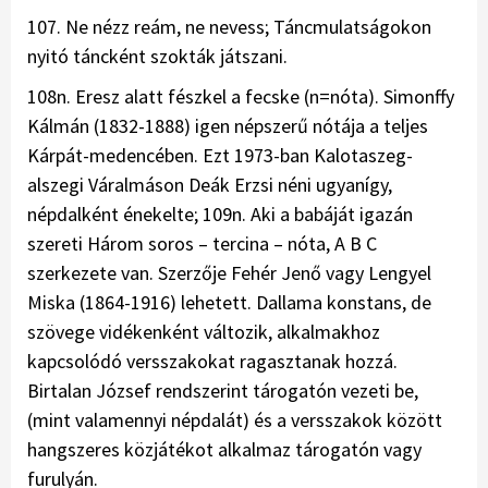
107. Ne nézz reám, ne nevess; Táncmulatságokon
nyitó táncként szokták játszani.
108n. Eresz alatt fészkel a fecske (n=nóta). Simonffy
Kálmán (1832-1888) igen népszerű nótája a teljes
Kárpát-medencében. Ezt 1973-ban Kalotaszeg-
alszegi Váralmáson Deák Erzsi néni ugyanígy,
népdalként énekelte; 109n. Aki a babáját igazán
szereti Három soros – tercina – nóta, A B C
szerkezete van. Szerzője Fehér Jenő vagy Lengyel
Miska (1864-1916) lehetett. Dallama konstans, de
szövege vidékenként változik, alkalmakhoz
kapcsolódó versszakokat ragasztanak hozzá.
Birtalan József rendszerint tárogatón vezeti be,
(mint valamennyi népdalát) és a versszakok között
hangszeres közjátékot alkalmaz tárogatón vagy
furulyán.