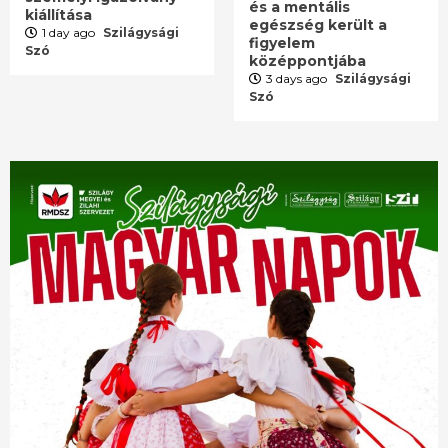
és a mentális
kiállítása
egészség került a
1 day ago
Szilágysági
figyelem
Szó
középpontjába
3 days ago
Szilágysági
Szó