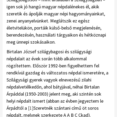
igen sok jó hangú magyar népdalénekes él, akik
szeretik és ápolják magyar népi hagyományainkat,
zenei anyanyelvünket. Meglátszik ez egész
életvitelükön, portáik külső-belső megjelenésén,
berendezésén, használati tárgyaikon és hétköznapi
meg ünnepi szokásaikon.
Birtalan József szilágybagosi és szilágysági
népdalait az évek során több alkalommal
rögzítettem. Először 1992-ben figyelhettem fel
rendkívül gazdag és változatos népdal ismeretére, a
Szilágysági gyerek vagyok elnevezésű zilahi
népdalvetélkedőn, ahol bátyjával, néhai Birtalan
Árpáddal (1950-2003) jelent meg, aki szintén sok
helyi népdalt ismert (abban az évben jegyeztem le
Árpádtól a
[1]
Szeretnék szántani című öt soros
népdalt, melynek szerkezete A A B C Ckad).