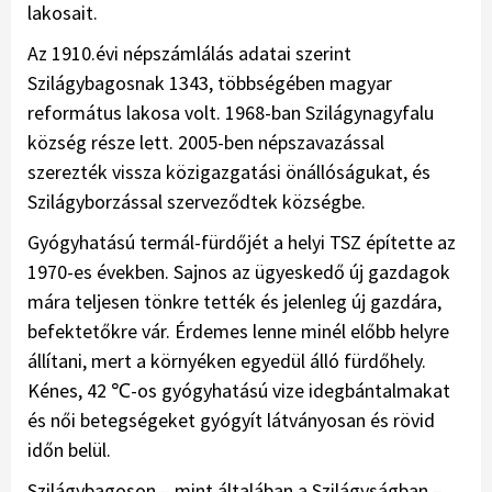
lakosait.
Az 1910.évi népszámlálás adatai szerint
Szilágybagosnak 1343, többségében magyar
református lakosa volt. 1968-ban Szilágynagyfalu
község része lett. 2005-ben népszavazással
szerezték vissza közigazgatási önállóságukat, és
Szilágyborzással szerveződtek községbe.
Gyógyhatású termál-fürdőjét a helyi TSZ építette az
1970-es években. Sajnos az ügyeskedő új gazdagok
mára teljesen tönkre tették és jelenleg új gazdára,
befektetőkre vár. Érdemes lenne minél előbb helyre
állítani, mert a környéken egyedül álló fürdőhely.
Kénes, 42 ℃-os gyógyhatású vize idegbántalmakat
és női betegségeket gyógyít látványosan és rövid
időn belül.
Szilágybagoson – mint általában a Szilágyságban –