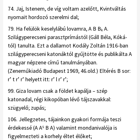
74. Jaj, Istenem, de víg voltam azelőtt, Kvintváltás
nyomait hordozó szerelmi dal;
79. Ha felülök keselylábú lovamra, A B Bₖ A.
Szilágyperecseni parasztprímástól (Gáll Béla, Kóká-
tól) tanulta. Ezt a dallamot Kodály Zoltán 1916-ban
szilágyperecseni katonáktól gyűjtötte és publikálta A
magyar népzene című tanulmányában.
(Zeneműkiadó Budapest 1969, 46.old.) Eltérés B sor:
r’ t r’ r’ helyett itt: r’ l r’ r’;
99. Giza lovam csak a földet kapálja – szép
katonadal, régi kikopóban lévő tájszavakkal:
szügyelő; zupás;
106. Jellegzetes, tájainkon gyakori formája teszi
érdekessé (A A⁵ B A) valamint mondanivalója is
figyelmezteti a korhely éltet élőket;