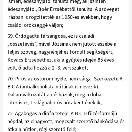
ismeri, édesanyjától tanulta meg, aki szintén
édesanyjától, Boér Erzsébettől tanulta. A szöveget
írásban is rögzítették az 1950-es években, hogy
családi örökséggé váljon;
69. Ördögadta fársángosa, ez is családi
„összetevés”, mivel Józsinak nem jutott eszébe a
teljes szöveg, nagynénjéhez fordult segítségért,
Kovács Erzsébethez, aki a gyűjtés idején 85 éves
volt, ő adta hozzá a 2.-3. versszakot;
70. Piros az ostorom nyele, nem sárga. Szerkezete A
B C A (antialkoholista nótának is nevezik).
Dallamváltozatát a désháziak, meg a dobai
citerások, I. világháborús nótaként éneklik;
72. Ágabogas a diófa teteje, A B C D füzérformájú
népdal, az elhagyott, megcsalt szerető bánkódása és
átka a hűtlen, régi szerető felé;