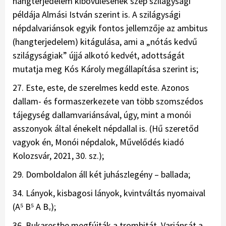
hangterjedelem kibővülésének szép szilágysági
példája Almási István szerint is. A szilágysági
népdalvariánsok egyik fontos jellemzője az ambitus
(hangterjedelem) kitágulása, ami a „nótás kedvű
szilágyságiak” újjá alkotó kedvét, adottságát
mutatja meg Kós Károly megállapítása szerint is;
27. Este, este, de szerelmes kedd este. Azonos
dallam- és formaszerkezete van több szomszédos
tájegység dallamvariánsával, úgy, mint a monói
asszonyok által énekelt népdallal is. (Hű szeretőd
vagyok én, Monói népdalok, Művelődés kiadó
Kolozsvár, 2021, 30. sz.);
29. Domboldalon áll két juhászlegény – ballada;
34. Lányok, kisbagosi lányok, kvintváltás nyomaival
(A⁵ B⁵ A Bᵥ);
36. Bukarestbe megfújták a trombitát. Variánsát a