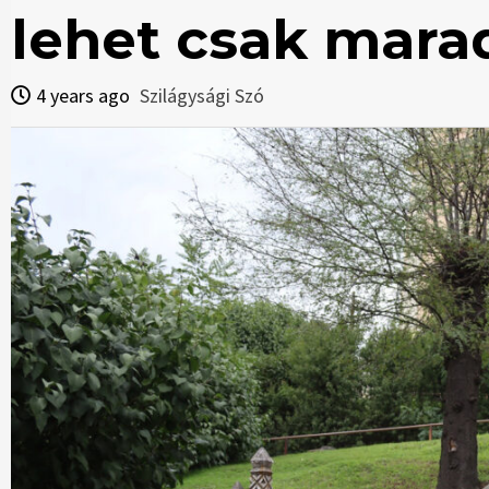
lehet csak mara
4 years ago
Szilágysági Szó