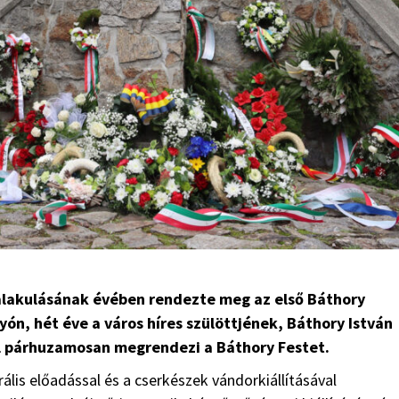
galakulásának évében
rendezte
meg az első Báthory
yón, hét éve a város híres szülöttjének, Báthory István
l párhuzamosan megrendezi a Báthory Festet.
is előadással és a cserkészek vándorkiállításával