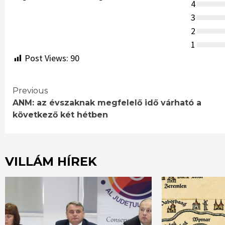
4
3
2
1
Post Views:
90
Continue
Previous
ANM: az évszaknak megfelelő idő várható a
Reading
következő két hétben
VILLÁM HÍREK