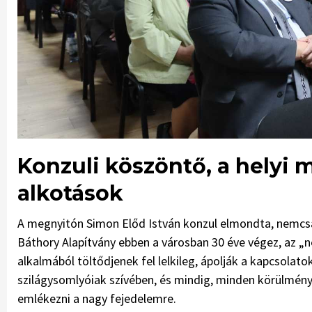
Konzuli köszöntő, a helyi 
alkotások
A megnyitón Simon Előd István konzul elmondta, nemcsak a
Báthory Alapítvány ebben a városban 30 éve végez, az „ne
alkalmából töltődjenek fel lelkileg, ápolják a kapcsola
szilágysomlyóiak szívében, és mindig, minden körülménye
emlékezni a nagy fejedelemre.