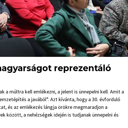
magyarságot reprezentáló
 múltra kell emlékezni, a jelent is ünnepelni kell. Amit a
mzetépítés a javából”. Azt kívánta, hogy a 30. évforduló
tokat, és az emlékezés lángja örökre megmaradjon a
k között, a nehézségek idején is tudjanak ünnepelni és