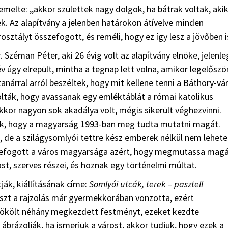
emelte: ,,akkor születtek nagy dolgok, ha bátrak voltak, aki
ek. Az alapítvány a jelenben határokon átívelve minden
sztályt összefogott, és reméli, hogy ez így lesz a jövőben i
Széman Péter, aki 26 évig volt az alapítvány elnöke, jelenle
év úgy elrepült, mintha a tegnap lett volna, amikor legelőszö
árral arról beszéltek, hogy mit kellene tenni a Báthory-vá
lták, hogy avassanak egy emléktáblát a római katolikus
kor nagyon sok akadálya volt, mégis sikerült véghezvinni.
kinek, hogy a magyarság 1993-ban meg tudta mutatni magát.
k, de a szilágysomlyói tettre kész emberek nélkül nem lehete
zefogott a város magyarsága azért, hogy megmutassa magá
ost, szerves részei, és hoznak egy történelmi múltat.
ják, kiállításának címe:
Somlyói utcák, terek – pasztell
zt a rajzolás már gyermekkorában vonzotta, ezért
ökölt néhány megkezdett festményt, ezeket kezdte
t ábrázolják, ha ismerjük a várost, akkor tudjuk, hogy ezek a