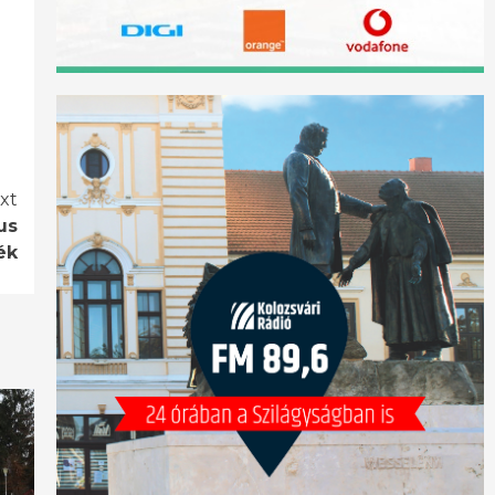
xt
us
ék