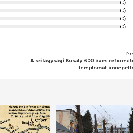
(
0
)
(
0
)
(
0
)
(
0
)
Ne
A szilágysági Kusaly 600 éves reformát
templomát ünnepelt