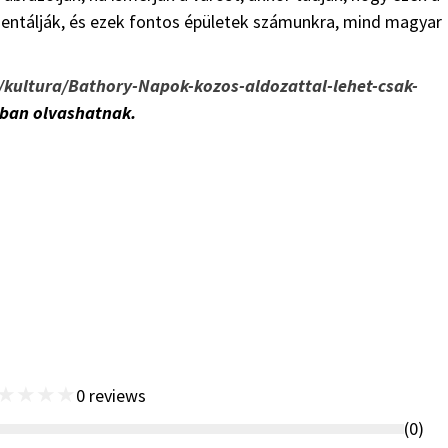
entálják, és ezek fontos épületek számunkra, mind magyar
o/kultura/Bathory-Napok-kozos-aldozattal-lehet-csak-
pban olvashatnak.
★
★
★
★
0
reviews
(
0
)