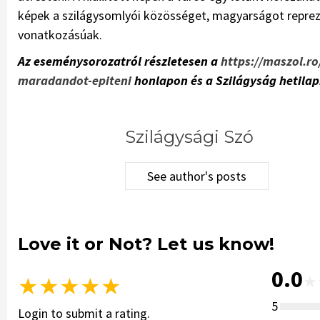
képek a szilágysomlyói közösséget, magyarságot reprez
vonatkozásúak.
Az eseménysorozatról részletesen a
https://maszol.r
maradandot-epiteni
honlapon és a Szilágyság hetila
Szilágysági Szó
See author's posts
Love it or Not? Let us know!
0.0
★
★
★
★
★
★
5
Login to submit a rating.