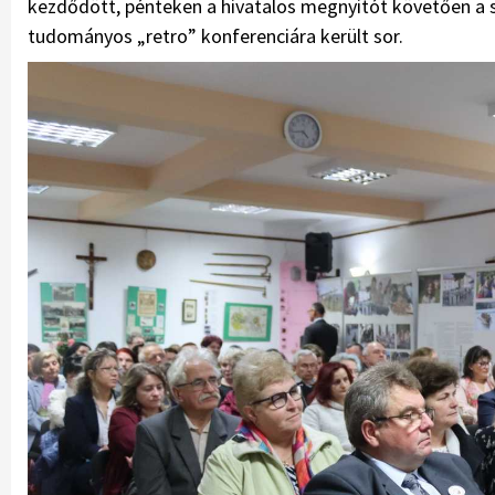
kezdődött, pénteken a hivatalos megnyitót követően a sz
tudományos „retro” konferenciára került sor.