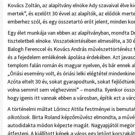
Kovács Zoltán, az alapítvány elnöke Ady szavaival élve ki
mertek”, és ezelőtt 30 évvel az alapítók, az elődök mert
emberhez szól, és egy összetartó erőt jelent, minden koro
Egy élet munkája van ebben az alapítványban, mondta Dr. 
tiszteletbeli elnöke. Visszatekintésében elmesélte, a 30 
Balogh Ferenccel és Kovács András művészettörténész tan
és a fejedelem emlékének ápolása érdekében. Azt javaso
templom falán román és magyar nyelven, és bár ennek ak
„Óriási esemény volt, és óriási lelki elégtétel minden
Azóta eltelt 30 év, sokat gyarapodtunk, sokat fejlődtün
volna semmit sem véghezvinni” – mondta. Ilyenkor öss
hogy igenis itt vannak ebben a városban, építik ezt a vár
A történelmi múltat Lőrincz Attila festményei is bemutat
alkotások.
Birta Roland képzőművész elmondta, a művés
autodidakta módon képezte magát. Nagyapjától megör
átfesteni. A kiállított képek a város egy letűnt korszaká