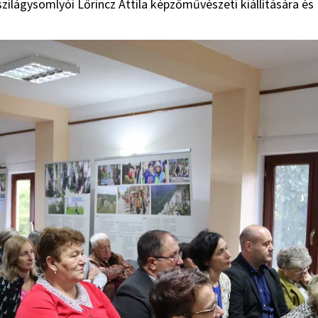
ilágysomlyói Lőrincz Attila képzőművészeti kiállítására és