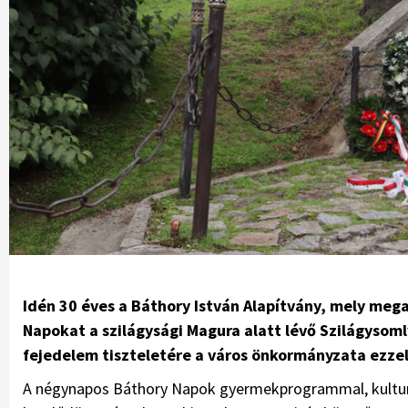
Idén 30 éves a Báthory István Alapítvány, mely me
Napokat a szilágysági Magura alatt lévő Szilágysoml
fejedelem tiszteletére a város önkormányzata ezze
A négynapos Báthory Napok gyermekprogrammal, kulturál