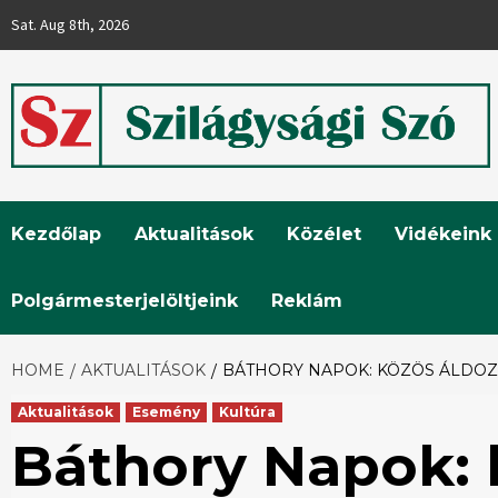
Skip
Sat. Aug 8th, 2026
to
content
Szilágysági
Kezdőlap
Aktualitások
Közélet
Vidékeink
Szó
Polgármesterjelöltjeink
Reklám
HOME
AKTUALITÁSOK
BÁTHORY NAPOK: KÖZÖS ÁLDOZ
Aktualitások
Esemény
Kultúra
Báthory Napok: 