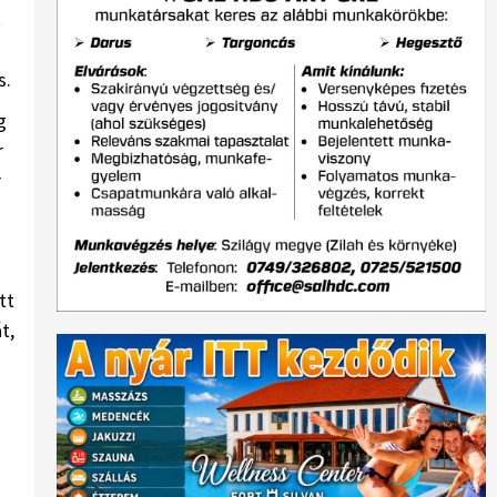
k
s.
g
r
r
tt
t,