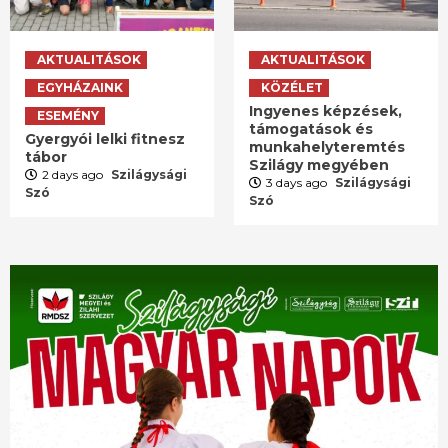
AKTUALITÁSOK
AKTUALITÁSOK
EGYHÁZAINK
KÖZÉLET
Ingyenes képzések,
ESEMÉNY
támogatások és
Gyergyói lelki fitnesz
munkahelyteremtés
tábor
Szilágy megyében
2 days ago
Szilágysági
3 days ago
Szilágysági
Szó
Szó