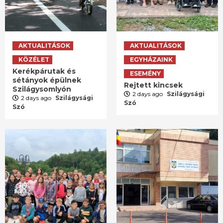
AKTUALITÁSOK
AKTUALITÁSOK
KÖZÉLET
EGYHÁZAINK
Kerékpárutak és
ESEMÉNY
sétányok épülnek
Rejtett kincsek
Szilágysomlyón
2 days ago
Szilágysági
2 days ago
Szilágysági
Szó
Szó