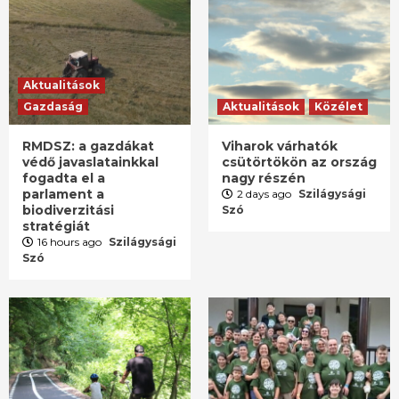
Aktualitások
Gazdaság
Aktualitások
Közélet
RMDSZ: a gazdákat
Viharok várhatók
védő javaslatainkkal
csütörtökön az ország
fogadta el a
nagy részén
parlament a
2 days ago
Szilágysági
biodiverzitási
Szó
stratégiát
16 hours ago
Szilágysági
Szó