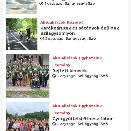
2 days ago
Szilágysági Szó
Aktualitások
Közélet
Kerékpárutak és sétányok épülnek
Szilágysomlyón
2 days ago
Szilágysági Szó
Aktualitások
Egyházaink
Esemény
Rejtett kincsek
2 days ago
Szilágysági Szó
Aktualitások
Egyházaink
Esemény
Gyergyói lelki fitnesz tábor
2 days ago
Szilágysági Szó