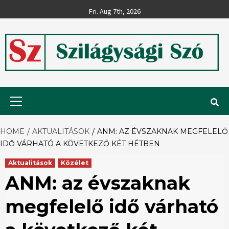
Skip
Fri. Aug 7th, 2026
to
content
Szilágysági
Primary
Menu
Szó
HOME
AKTUALITÁSOK
ANM: AZ ÉVSZAKNAK MEGFELELŐ
IDŐ VÁRHATÓ A KÖVETKEZŐ KÉT HÉTBEN
Aktualitások
Közélet
ANM: az évszaknak
megfelelő idő várható