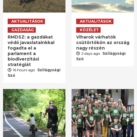
AKTUALITÁSOK
AKTUALITÁSOK
GAZDASÁG
KÖZÉLET
RMDSZ: a gazdákat
Viharok várhatók
védő javaslatainkkal
csütörtökön az ország
fogadta el a
nagy részén
parlament a
2 days ago
Szilágysági
biodiverzitási
Szó
stratégiát
16 hours ago
Szilágysági
Szó