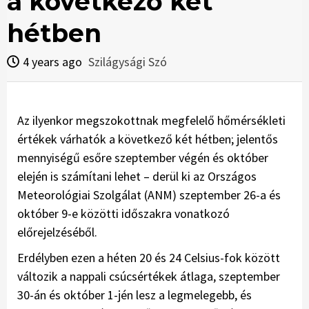
a következő két
hétben
4 years ago
Szilágysági Szó
Az ilyenkor megszokottnak megfelelő hőmérsékleti
értékek várhatók a következő két hétben; jelentős
mennyiségű esőre szeptember végén és október
elején is számítani lehet – derül ki az Országos
Meteorológiai Szolgálat (ANM) szeptember 26-a és
október 9-e közötti időszakra vonatkozó
előrejelzéséből.
Erdélyben ezen a héten 20 és 24 Celsius-fok között
változik a nappali csúcsértékek átlaga, szeptember
30-án és október 1-jén lesz a legmelegebb, és