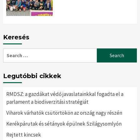
Keresés
Search
for:
Legutóbbi cikkek
RMDSZ: a gazdákat védő javaslatainkkal fogadta el a
parlament a biodiverzitási stratégiát
Viharok várhatók csütörtökön az ország nagy részén
Kerékpárutak és sétányok épülnek Szilágysomlyón
Rejtett kincsek