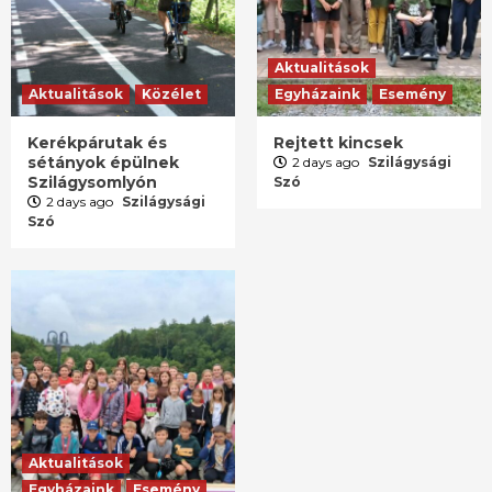
Aktualitások
Aktualitások
Közélet
Egyházaink
Esemény
Kerékpárutak és
Rejtett kincsek
sétányok épülnek
2 days ago
Szilágysági
Szilágysomlyón
Szó
2 days ago
Szilágysági
Szó
Aktualitások
Egyházaink
Esemény