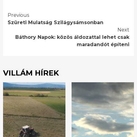
Continue
Previous
Szüreti Mulatság Szilágysámsonban
Reading
Next
Báthory Napok: közös áldozattal lehet csak
maradandót építeni
VILLÁM HÍREK