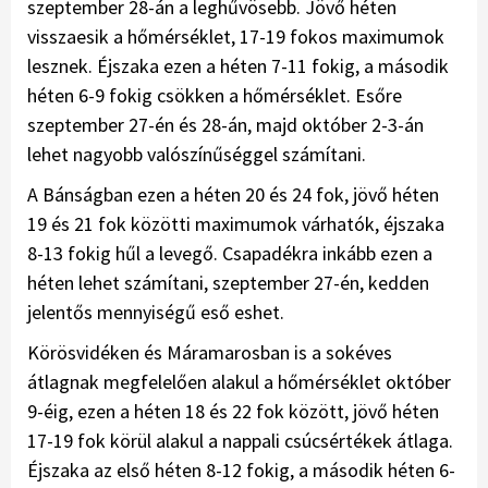
szeptember 28-án a leghűvösebb. Jövő héten
visszaesik a hőmérséklet, 17-19 fokos maximumok
lesznek. Éjszaka ezen a héten 7-11 fokig, a második
héten 6-9 fokig csökken a hőmérséklet. Esőre
szeptember 27-én és 28-án, majd október 2-3-án
lehet nagyobb valószínűséggel számítani.
A Bánságban ezen a héten 20 és 24 fok, jövő héten
19 és 21 fok közötti maximumok várhatók, éjszaka
8-13 fokig hűl a levegő. Csapadékra inkább ezen a
héten lehet számítani, szeptember 27-én, kedden
jelentős mennyiségű eső eshet.
Körösvidéken és Máramarosban is a sokéves
átlagnak megfelelően alakul a hőmérséklet október
9-éig, ezen a héten 18 és 22 fok között, jövő héten
17-19 fok körül alakul a nappali csúcsértékek átlaga.
Éjszaka az első héten 8-12 fokig, a második héten 6-