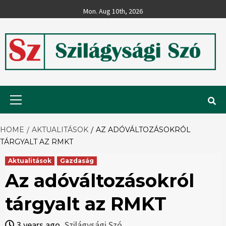
Skip
Mon. Aug 10th, 2026
to
content
Szilágysági
Primary
Menu
Szó
HOME
AKTUALITÁSOK
AZ ADÓVÁLTOZÁSOKRÓL
TÁRGYALT AZ RMKT
Aktualitások
Gazdaság
Az adóváltozásokról
tárgyalt az RMKT
3 years ago
Szilágysági Szó