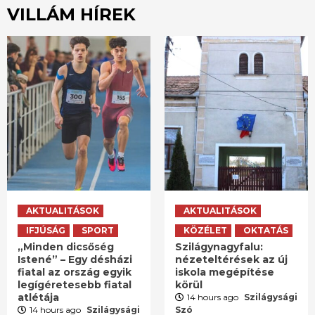
VILLÁM HÍREK
AKTUALITÁSOK
AKTUALITÁSOK
IFJÚSÁG
SPORT
KÖZÉLET
OKTATÁS
„Minden dicsőség
Szilágynagyfalu:
Istené” – Egy désházi
nézeteltérések az új
fiatal az ország egyik
iskola megépítése
legígéretesebb fiatal
körül
atlétája
14 hours ago
Szilágysági
14 hours ago
Szilágysági
Szó