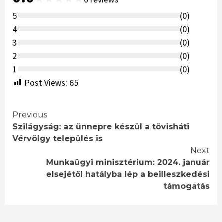
5
(
0
)
4
(
0
)
3
(
0
)
2
(
0
)
1
(
0
)
Post Views:
65
Continue
Previous
Szilágyság: az ünnepre készül a tövisháti
Reading
Vérvölgy település is
Next
Munkaügyi minisztérium: 2024. január
elsejétől hatályba lép a beilleszkedési
támogatás