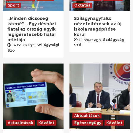
Sport
Oktatás
„Minden dicsőség
Szilágynagyfalu:
Istené” – Egy désházi
nézeteltérések az új
fiatal az ország egyik
iskola megépítése
legígéretesebb fiatal
körül
atlétája
14 hours ago
Szilágysági
14 hours ago
Szilágysági
Szó
Szó
Aktualitások
Aktualitások
Közélet
Egészségügy
Közélet