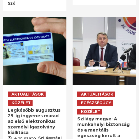
Szó
AKTUALITÁSOK
AKTUALITÁSOK
KÖZÉLET
EGÉSZSÉGÜGY
Legkésőbb augusztus
KÖZÉLET
29-ig ingyenes marad
Szilágy megye: A
az első elektronikus
munkahelyi biztonság
személyi igazolvány
és a mentális
kiállítása
egészség került a
14 hours ago
Szilágysági