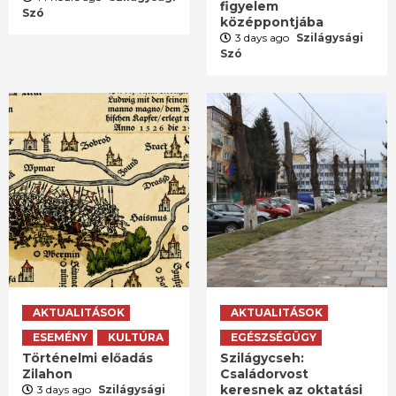
figyelem
Szó
középpontjába
3 days ago
Szilágysági
Szó
AKTUALITÁSOK
AKTUALITÁSOK
ESEMÉNY
KULTÚRA
EGÉSZSÉGÜGY
Történelmi előadás
Szilágycseh:
Zilahon
Családorvost
keresnek az oktatási
3 days ago
Szilágysági