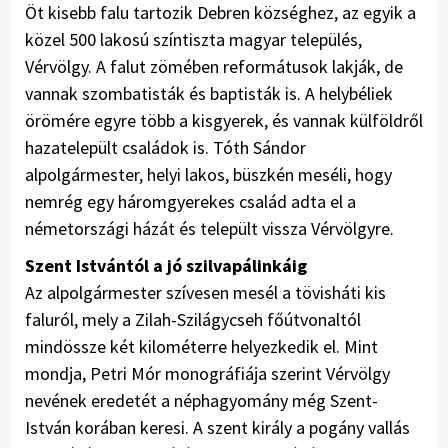
Öt kisebb falu tartozik Debren községhez, az egyik a
közel 500 lakosú színtiszta magyar település,
Vérvölgy. A falut zömében reformátusok lakják, de
vannak szombatisták és baptisták is. A helybéliek
örömére egyre több a kisgyerek, és vannak külföldről
hazatelepült családok is. Tóth Sándor
alpolgármester, helyi lakos, büszkén meséli, hogy
nemrég egy háromgyerekes család adta el a
németországi házát és települt vissza Vérvölgyre.
Szent Istvántól a jó szilvapálinkáig
Az alpolgármester szívesen mesél a tövisháti kis
faluról, mely a Zilah-Szilágycseh főútvonaltól
mindössze két kilométerre helyezkedik el. Mint
mondja, Petri Mór monográfiája szerint Vérvölgy
nevének eredetét a néphagyomány még Szent-
István korában keresi. A szent király a pogány vallás