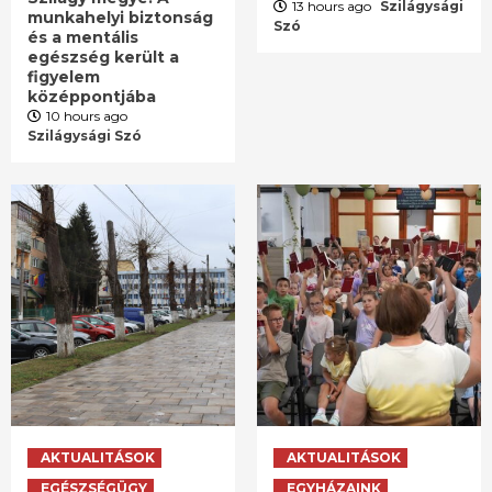
13 hours ago
Szilágysági
munkahelyi biztonság
Szó
és a mentális
egészség került a
figyelem
középpontjába
10 hours ago
Szilágysági Szó
AKTUALITÁSOK
AKTUALITÁSOK
EGÉSZSÉGÜGY
EGYHÁZAINK