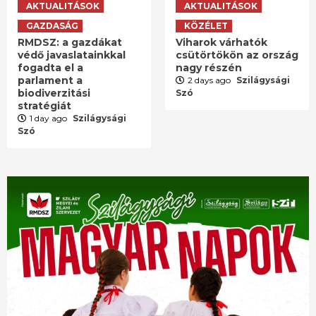
AKTUALITÁSOK
AKTUALITÁSOK
GAZDASÁG
KÖZÉLET
RMDSZ: a gazdákat
Viharok várhatók
védő javaslatainkkal
csütörtökön az ország
fogadta el a
nagy részén
parlament a
2 days ago
Szilágysági
biodiverzitási
Szó
stratégiát
1 day ago
Szilágysági
Szó