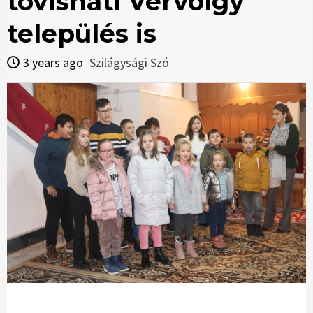
tövisháti Vérvölgy
település is
3 years ago
Szilágysági Szó