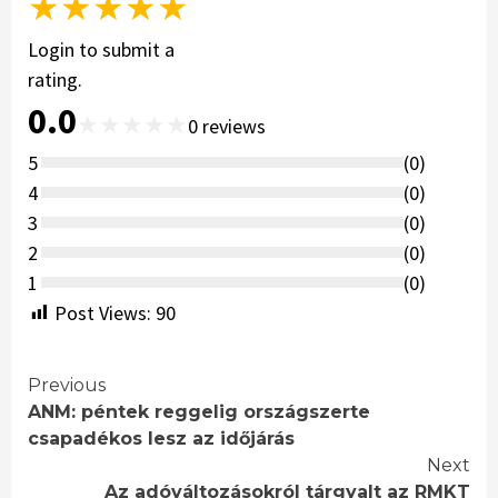
★
★
★
★
★
Login to submit a
rating.
0.0
★
★
★
★
★
0
reviews
5
(
0
)
4
(
0
)
3
(
0
)
2
(
0
)
1
(
0
)
Post Views:
90
Continue
Previous
ANM: péntek reggelig országszerte
Reading
csapadékos lesz az időjárás
Next
Az adóváltozásokról tárgyalt az RMKT