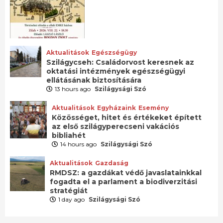
Aktualitások
Egészségügy
Szilágycseh: Családorvost keresnek az
oktatási intézmények egészségügyi
ellátásának biztosítására
13 hours ago
Szilágysági Szó
Aktualitások
Egyházaink
Esemény
Közösséget, hitet és értékeket épített
az első szilágyperecseni vakációs
bibliahét
14 hours ago
Szilágysági Szó
Aktualitások
Gazdaság
RMDSZ: a gazdákat védő javaslatainkkal
fogadta el a parlament a biodiverzitási
stratégiát
1 day ago
Szilágysági Szó