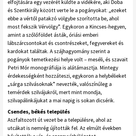
elfojtására egy vezérét küldte a vidékére, aki Doba
és Szentkirály között verte le a pogányokat: ,,ezeket
ebbe a vértől patakzó völgybe szorította be, ahol
most fekszik Vérvölgy”. Egykoron a Kincses-hegyen,
amint a szőlőföldet ásták, óriási emberi
lábszárcsontokat és csontrészeket, fegyvereket és
kardokat találtak. A szájhagyomány szerint a
pogányok temetkezési helye volt – meséli, és szavait
Petri Mór monográfiája is alátámasztja. Mintegy
érdekességként hozzáteszi, egykoron a helybélieket
„sárga szilvásoknak” nevezték, valószínűleg a
temérdek szilvájukról, mert mint mondja,
szilvapálinkájukat a mai napig is sokan dicsérik.
Csendes, békés település
Aszfaltozott út vezet be a településre, ahol az
utcákat is nemrég újították fel. Az elmúlt években