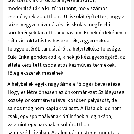
bővítették a víz- és szennyvízhálózatot,
modernizálták a kultúrotthont, mely számos
eseménynek ad otthont. Új iskolát építettek, hogy a
közel negyven óvodás és kisiskolás megfelelő
körülmények között tanulhasson. Ennek érdekében a
délutáni oktatást is bevezették, a gyermekek
felügyeletéről, tanulásáról, a helyi lelkész felesége,
Süle Erika gondoskodik, kinek jó kézügyességéről az
általa készített csodálatos kézműves termékek,
főleg ékszerek mesélnek.
A helybéliek egyik nagy álma a földgáz bevezetése.
Hogy ez létrejöhessen az önkormányzat Szilágyszeg
község önkormányzatával közösen pályázott, de
sajnos még nem kaptak választ. A fiatalok, de nem
csak, egy sportpályának örülnének a leginkább,
valamint egy parknak a kultúrotthon
szomszédságában. Az alpolgármester elmondta: a