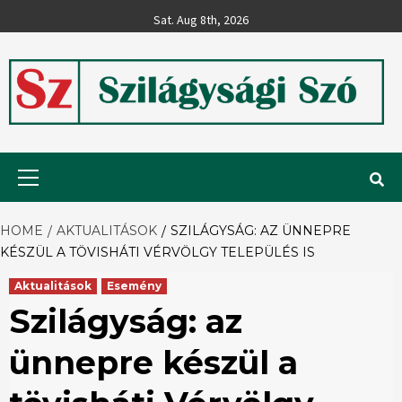
Skip
Sat. Aug 8th, 2026
to
content
Szilágysági
Primary
Menu
Szó
HOME
AKTUALITÁSOK
SZILÁGYSÁG: AZ ÜNNEPRE
KÉSZÜL A TÖVISHÁTI VÉRVÖLGY TELEPÜLÉS IS
Aktualitások
Esemény
Szilágyság: az
ünnepre készül a