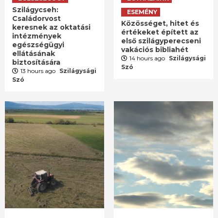
Szilágycseh:
ESEMÉNY
Családorvost
Közösséget, hitet és
keresnek az oktatási
értékeket épített az
intézmények
első szilágyperecseni
egészségügyi
vakációs bibliahét
ellátásának
14 hours ago
Szilágysági
biztosítására
Szó
13 hours ago
Szilágysági
Szó