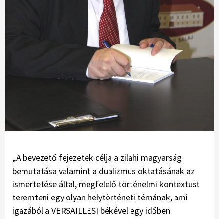
„A bevezető fejezetek cél­ja a zilahi magyarság
bemutatása valamint a dualizmus oktatásának az
ismertetése által, megfelelő történelmi kontextust
teremteni egy olyan helytörténeti témának, ami
igazából a VERSAILLESI békével egy időben