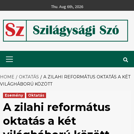
Skip
Thu. Aug 6th, 2026
to
content
Szilágysági
Primary
Menu
Szó
HOME
OKTATÁS
A ZILAHI REFORMÁTUS OKTATÁS A KÉT
VILÁGHÁBORÚ KÖZÖTT
Esemény
Oktatás
A zilahi református
oktatás a két