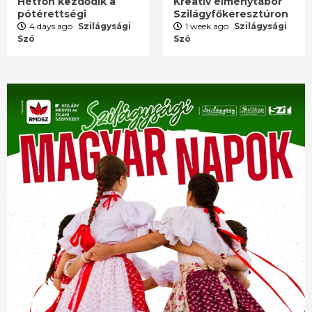
Hétfőn kezdődik a
Kreatív élménytábor
pótérettségi
Szilágyfőkeresztúron
4 days ago
Szilágysági
1 week ago
Szilágysági
Szó
Szó