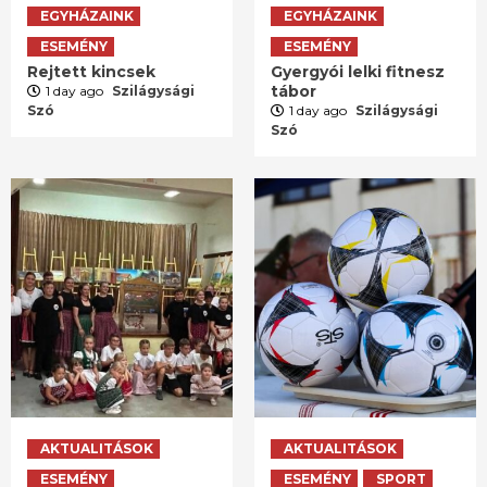
EGYHÁZAINK
EGYHÁZAINK
ESEMÉNY
ESEMÉNY
Rejtett kincsek
Gyergyói lelki fitnesz
tábor
1 day ago
Szilágysági
Szó
1 day ago
Szilágysági
Szó
AKTUALITÁSOK
AKTUALITÁSOK
ESEMÉNY
ESEMÉNY
SPORT