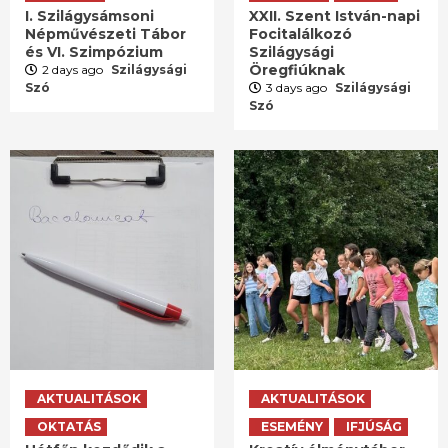
I. Szilágysámsoni
XXII. Szent István-napi
Népművészeti Tábor
Focitalálkozó
és VI. Szimpózium
Szilágysági
Öregfiúknak
2 days ago
Szilágysági
Szó
3 days ago
Szilágysági
Szó
AKTUALITÁSOK
AKTUALITÁSOK
OKTATÁS
ESEMÉNY
IFJÚSÁG