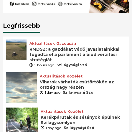
Legfrissebb
Aktualitások
Gazdaság
RMDSZ: a gazdákat védő javaslatainkkal
fogadta el a parlament a biodiverzitási
stratégiát
5 hours ago
Szilágysági Szó
Aktualitások
Közélet
Viharok várhatók csütörtökön az
ország nagy részén
1 day ago
Szilágysági Szó
Aktualitások
Közélet
Kerékpárutak és sétányok épülnek
Szilágysomlyón
1 day ago
Szilágysági Szó