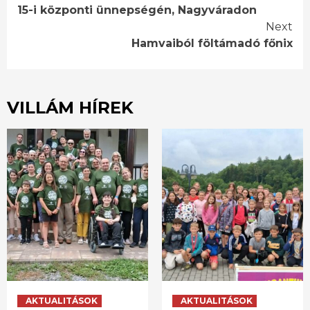
Reading
15-i központi ünnepségén, Nagyváradon
Next
Hamvaiból föltámadó főnix
VILLÁM HÍREK
AKTUALITÁSOK
AKTUALITÁSOK