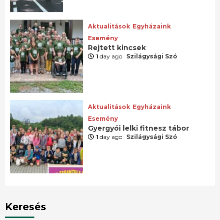
Aktualitások
Egyházaink
Esemény
Rejtett kincsek
1 day ago
Szilágysági Szó
Aktualitások
Egyházaink
Esemény
Gyergyói lelki fitnesz tábor
1 day ago
Szilágysági Szó
Keresés