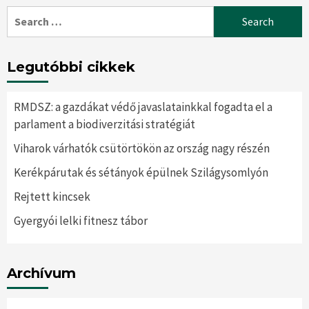
Search
for:
Legutóbbi cikkek
RMDSZ: a gazdákat védő javaslatainkkal fogadta el a
parlament a biodiverzitási stratégiát
Viharok várhatók csütörtökön az ország nagy részén
Kerékpárutak és sétányok épülnek Szilágysomlyón
Rejtett kincsek
Gyergyói lelki fitnesz tábor
Archívum