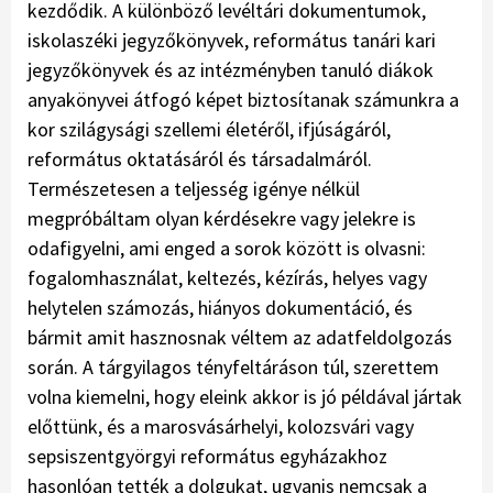
kezdődik. A különböző levéltári dokumentumok,
isko­laszéki jegyzőkönyvek, református tanári kari
jegyzőkönyvek és az intézményben tanuló diákok
anyakönyvei átfogó képet biztosítanak számunkra a
kor szilágysági szellemi életéről, ifjúságáról,
református oktatásáról és társa­dal­máról.
Természetesen a teljesség igénye nélkül
megpróbáltam olyan kérdésekre vagy jelekre is
odafigyelni, ami enged a sorok között is olvasni:
fogalomhasználat, keltezés, kézírás, helyes vagy
helytelen számozás, hiányos dokumentáció, és
bármit amit hasznosnak véltem az adatfeldolgozás
során. A tárgyilagos tényfeltáráson túl, szerettem
volna kiemelni, hogy eleink akkor is jó példával jártak
előttünk, és a marosvásárhelyi, kolozsvári vagy
sepsiszentgyörgyi református egyházakhoz
hasonlóan tették a dolgukat, ugyanis nemcsak a