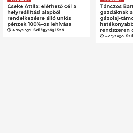
Cseke Attila: elérhető cél a
Tánczos Barn
helyreállítási alapból
gazdáknak a
rendelkezésre álló uniós
gázolaj-támo
pénzek 100%-os lehívása
hatékonyabb 
rendszeren 
4 days ago
Szilágysági Szó
4 days ago
Szi