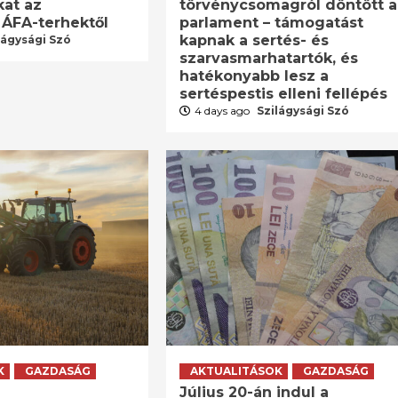
kat az
törvénycsomagról döntött a
 ÁFA-terhektől
parlament – támogatást
kapnak a sertés- és
lágysági Szó
szarvasmarhatartók, és
hatékonyabb lesz a
sertéspestis elleni fellépés
4 days ago
Szilágysági Szó
K
GAZDASÁG
AKTUALITÁSOK
GAZDASÁG
Július 20-án indul a