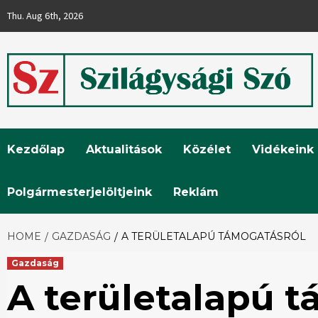
Skip
Thu. Aug 6th, 2026
to
content
Szilágysági
Kezdőlap
Aktualitások
Közélet
Vidékeink
Szó
Polgármesterjelöltjeink
Reklám
HOME
GAZDASÁG
A TERÜLETALAPÚ TÁMOGATÁSRÓL
Gazdaság
A területalapú 