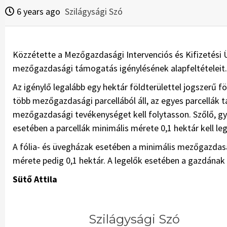
6 years ago
Szilágysági Szó
Közzétette a Mezőgazdasági Intervenciós és Kifizetési 
mezőgazdasági támogatás igénylésének alapfeltételeit.
Az igénylő legalább egy hektár földterülettel jogszerű 
több mezőgazdasági parcellából áll, az egyes parcellák t
mezőgazdasági tevékenységet kell folytasson. Szőlő, g
esetében a parcellák minimális mérete 0,1 hektár kell le
A fólia- és üvegházak esetében a minimális mezőgazdasági
mérete pedig 0,1 hektár. A legelők esetében a gazdának m
Sütő Attila
Szilágysági Szó