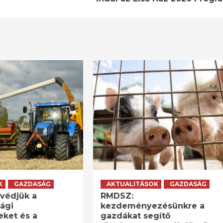
K
GAZDASÁG
AKTUALITÁSOK
GAZDASÁG
védjük a
RMDSZ:
ági
kezdeményezésünkre a
eket és a
gazdákat segítő