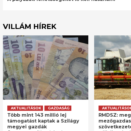
Reading
VILLÁM HÍREK
AKTUALITÁSOK
GAZDASÁG
AKTUALITÁSO
Több mint 143 millió lej
RMDSZ: meg
támogatást kaptak a Szilágy
mezőgazdas
megyei gazdák
szövetkezet