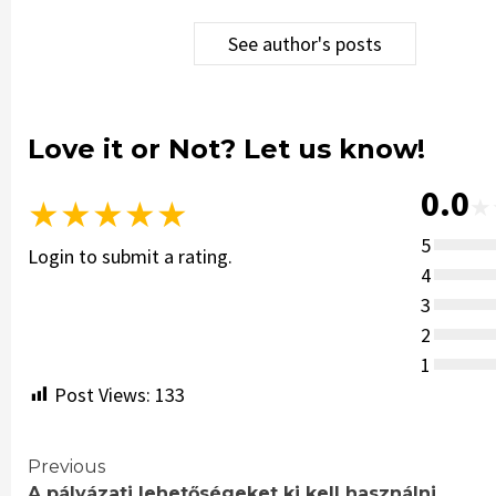
See author's posts
Love it or Not? Let us know!
0.0
★
★
★
★
★
★
5
Login to submit a rating.
4
3
2
1
Post Views:
133
Continue
Previous
A pályázati lehetőségeket ki kell használni