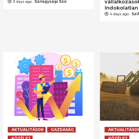
vállalkozáso
3 days ago
Szilágysági Szó
indokolatlan
4 days ago
Szi
AKTUALITÁSOK
GAZDASÁG
AKTUALITÁSO
KÖZÉLET
KÖZÉLET