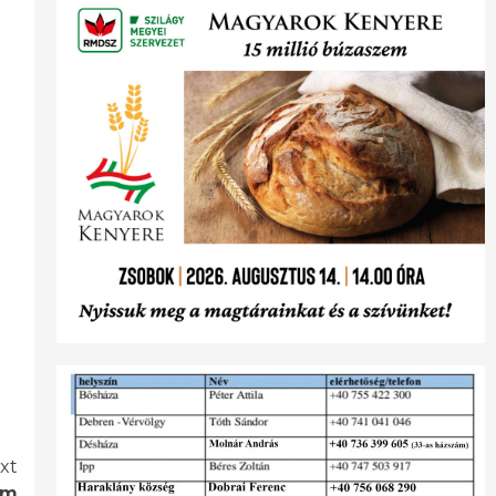
xt
am