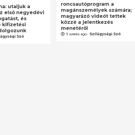
roncsautóprogram a
a: utaljuk a
magánszemélyek számára;
z első negyedévi
magyarázó videót tettek
gatást, és
közzé a jelentkezés
kifizetési
menetéről
dolgozunk
3 weeks ago
Szilágysági Szó
lágysági Szó