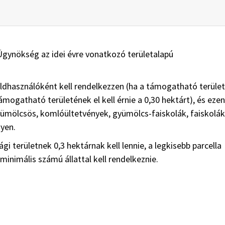
Ügynökség az idei évre vonatkozó területalapú
földhasználóként kell rendelkezzen (ha a támogatható terület
ámogatható területének el kell érnie a 0,30 hektárt), és ezen
yümölcsös, komlóültetvények, gyümölcs-faiskolák, faiskolák
gyen.
 területnek 0,3 hektárnak kell lennie, a legkisebb parcella
inimális számú állattal kell rendelkeznie.