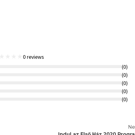
★
★
★
★
0
reviews
(
0
)
(
0
)
(
0
)
(
0
)
(
0
)
Ne
Indul az Első Ház 2020 Progr