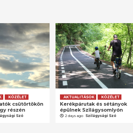
K
KÖZÉLET
AKTUALITÁSOK
KÖZÉLET
atók csütörtökön
Kerékpárutak és sétányok
agy részén
épülnek Szilágysomlyón
lágysági Szó
2 days ago
Szilágysági Szó