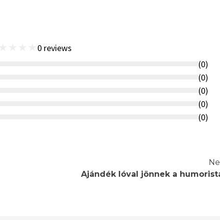
★
★
★
★
0
reviews
(
0
)
(
0
)
(
0
)
(
0
)
(
0
)
Ne
Ajándék lóval jönnek a humorist