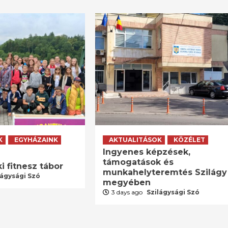
K
EGYHÁZAINK
AKTUALITÁSOK
KÖZÉLET
Ingyenes képzések,
támogatások és
i fitnesz tábor
munkahelyteremtés Szilágy
lágysági Szó
megyében
3 days ago
Szilágysági Szó