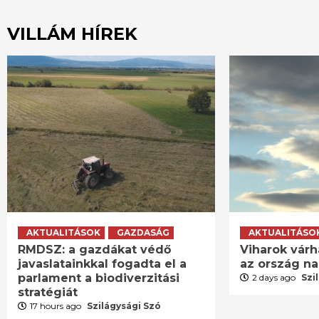
VILLÁM HÍREK
AKTUALITÁSOK
GAZDASÁG
AKTUALITÁSO
RMDSZ: a gazdákat védő
Viharok várh
javaslatainkkal fogadta el a
az ország n
parlament a biodiverzitási
2 days ago
Szi
stratégiát
17 hours ago
Szilágysági Szó