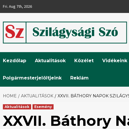
Skip
Fri. Aug 7th, 2026
to
content
Szilágysági
Kezdőlap
Aktualitások
Közélet
Vidékeink
Szó
Polgármesterjelöltjeink
Reklám
HOME
AKTUALITÁSOK
XXVII. BÁTHORY NAPOK SZILÁG
Aktualitások
Esemény
XXVII. Báthory 