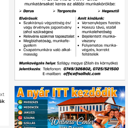
xt
ák