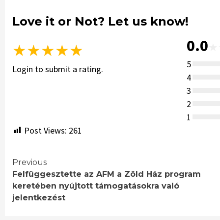
Love it or Not? Let us know!
0.0
★
★
★
★
★
★
5
Login to submit a rating.
4
3
2
1
Post Views:
261
Continue
Previous
Felfüggesztette az AFM a Zöld Ház program
Reading
keretében nyújtott támogatásokra való
jelentkezést