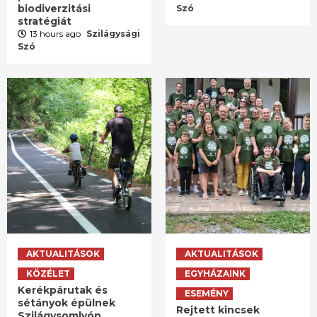
biodiverzitási
Szó
stratégiát
13 hours ago
Szilágysági
Szó
AKTUALITÁSOK
AKTUALITÁSOK
KÖZÉLET
EGYHÁZAINK
Kerékpárutak és
ESEMÉNY
sétányok épülnek
Rejtett kincsek
Szilágysomlyón