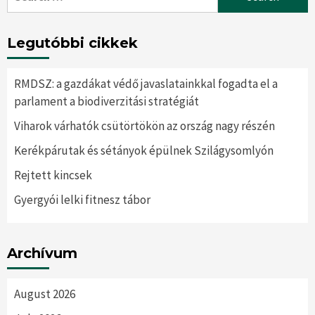
for:
Legutóbbi cikkek
RMDSZ: a gazdákat védő javaslatainkkal fogadta el a
parlament a biodiverzitási stratégiát
Viharok várhatók csütörtökön az ország nagy részén
Kerékpárutak és sétányok épülnek Szilágysomlyón
Rejtett kincsek
Gyergyói lelki fitnesz tábor
Archívum
August 2026