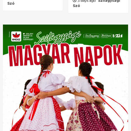
3 days ago
Szilágysági
Szó
Szó