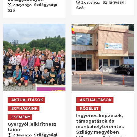
2 days ago
Szilágysági
2 days ago
Szilágysági
Szó
Szó
AKTUALITÁSOK
AKTUALITÁSOK
EGYHÁZAINK
KÖZÉLET
Ingyenes képzések,
ESEMÉNY
támogatások és
Gyergyói lelki fitnesz
munkahelyteremtés
tábor
Szilágy megyében
2 days ago
Szilágysági