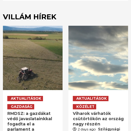
VILLÁM HÍREK
AKTUALITÁSOK
AKTUALITÁSOK
GAZDASÁG
KÖZÉLET
RMDSZ: a gazdákat
Viharok várhatók
védő javaslatainkkal
csütörtökön az ország
fogadta el a
nagy részén
parlament a
2 days ago
Szilágysági