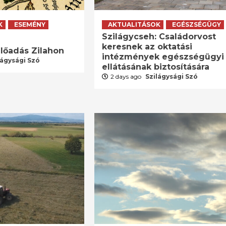
K
ESEMÉNY
AKTUALITÁSOK
EGÉSZSÉGÜGY
Szilágycseh: Családorvost
keresnek az oktatási
lőadás Zilahon
intézmények egészségügyi
lágysági Szó
ellátásának biztosítására
2 days ago
Szilágysági Szó