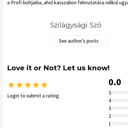
a Profi boltjaiba, ahol kasszabon felmutatása nélkül ugy
Szilágysági Szó
See author's posts
Love it or Not? Let us know!
0.0
★
★
★
★
★
★
5
Login to submit a rating.
4
3
2
1