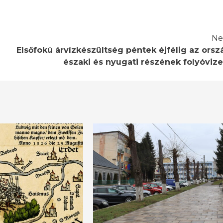
Ne
Elsőfokú árvízkészültség péntek éjfélig az orsz
északi és nyugati részének folyóvize