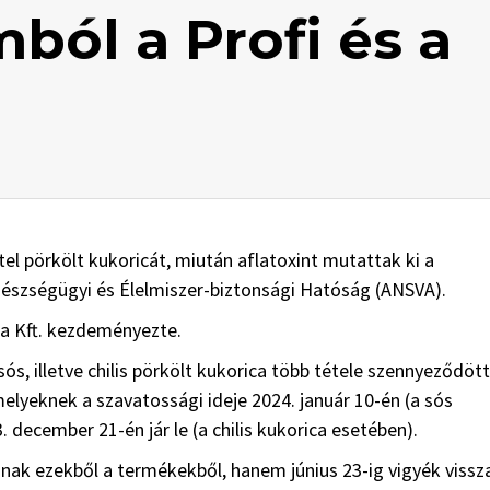
mból a Profi és a
tel pörkölt kukoricát, miután aflatoxint mutattak ki a
észségügyi és Élelmiszer-biztonsági Hatóság (ANSVA).
a Kft. kezdeményezte.
ós, illetve chilis pörkölt kukorica több tétele szennyeződött
melyeknek a szavatossági ideje 2024. január 10-én (a sós
 december 21-én jár le (a chilis kukorica esetében).
anak ezekből a termékekből, hanem június 23-ig vigyék vissz