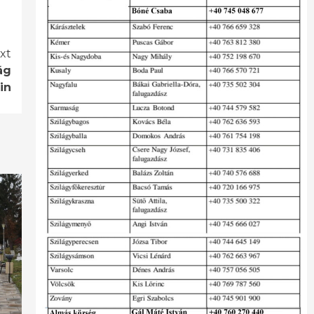
xt
ág
in