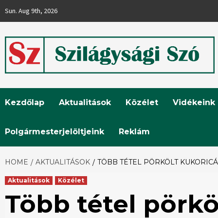
Skip
Sun. Aug 9th, 2026
to
content
Szilágysági
Kezdőlap
Aktualitások
Közélet
Vidékeink
Szó
Polgármesterjelöltjeink
Reklám
HOME
AKTUALITÁSOK
TÖBB TÉTEL PÖRKÖLT KUKORICÁ
Aktualitások
Közélet
Több tétel pörkö