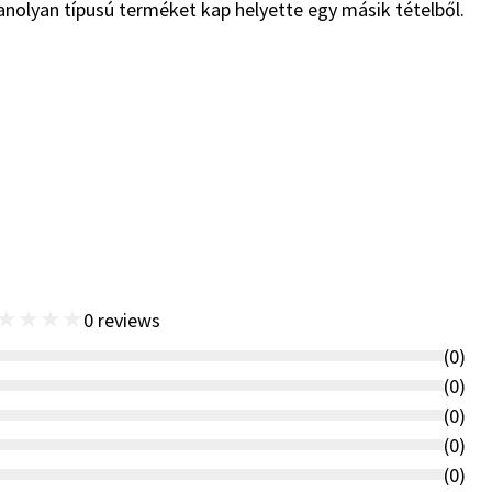
anolyan típusú terméket kap helyette egy másik tételből.
★
★
★
★
0
reviews
(
0
)
(
0
)
(
0
)
(
0
)
(
0
)