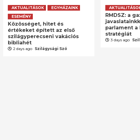
AKTUALITÁSOK
EGYHÁZAINK
AKTUALITÁSO
RMDSZ: a ga
ESEMÉNY
javaslatainkk
Közösséget, hitet és
parlament a 
értékeket épített az első
stratégiát
szilágyperecseni vakációs
3 days ago
Szi
bibliahét
2 days ago
Szilágysági Szó