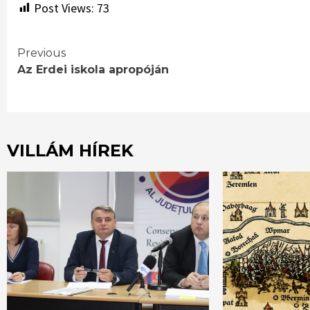
Post Views:
73
Continue
Previous
Az Erdei iskola apropóján
Reading
VILLÁM HÍREK