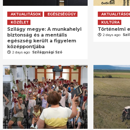
AKTUALITÁSOK
EGÉSZSÉGÜGY
AKTUALITÁSO
KÖZÉLET
KULTÚRA
Szilágy megye: A munkahelyi
Történelmi e
biztonság és a mentális
2 days ago
Szi
egészség került a figyelem
középpontjába
2 days ago
Szilágysági Szó