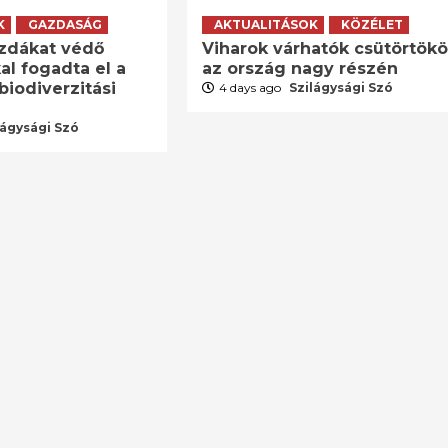
K
GAZDASÁG
AKTUALITÁSOK
KÖZÉLET
zdákat védő
Viharok várhatók csütörtök
al fogadta el a
az ország nagy részén
biodiverzitási
4 days ago
Szilágysági Szó
lágysági Szó