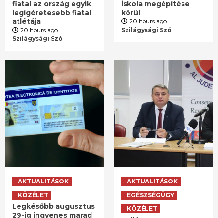
fiatal az ország egyik
iskola megépítése
legígéretesebb fiatal
körül
atlétája
20 hours ago
20 hours ago
Szilágysági Szó
Szilágysági Szó
AKTUALITÁSOK
AKTUALITÁSOK
KÖZÉLET
EGÉSZSÉGÜGY
Legkésőbb augusztus
KÖZÉLET
29-ig ingyenes marad