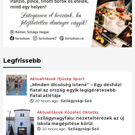
Legfrissebb
Aktualitások
Ifjúság
Sport
„Minden dicsőség Istené” – Egy désházi
fiatal az ország egyik legígéretesebb
fiatal atlétája
20 hours ago
Szilágysági Szó
Aktualitások
Közélet
Oktatás
Szilágynagyfalu: nézeteltérések az új
iskola megépítése körül
20 hours ago
Szilágysági Szó