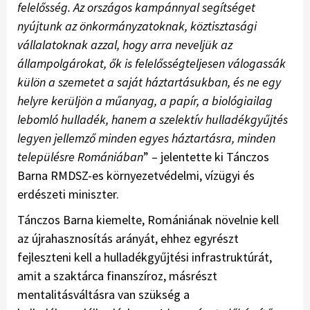
felelősség. Az országos kampánnyal segítséget
nyújtunk az önkormányzatoknak, köztisztasági
vállalatoknak azzal, hogy arra neveljük az
állampolgárokat, ők is felelősségteljesen válogassák
külön a szemetet a saját háztartásukban, és ne egy
helyre kerüljön a műanyag, a papír, a biológiailag
lebomló hulladék, hanem a szelektív hulladékgyűjtés
legyen jellemző minden egyes háztartásra, minden
településre Romániában
” – jelentette ki Tánczos
Barna RMDSZ-es környezetvédelmi, vízügyi és
erdészeti miniszter.
Tánczos Barna kiemelte, Romániának növelnie kell
az újrahasznosítás arányát, ehhez egyrészt
fejleszteni kell a hulladékgyűjtési infrastruktúrát,
amit a szaktárca finanszíroz, másrészt
mentalitásváltásra van szükség a