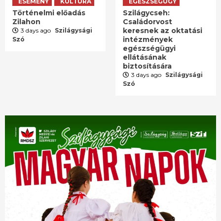
ESEMÉNY
KULTÚRA
EGÉSZSÉGÜGY
Történelmi előadás
Szilágycseh:
Zilahon
Családorvost
keresnek az oktatási
3 days ago
Szilágysági
intézmények
Szó
egészségügyi
ellátásának
biztosítására
3 days ago
Szilágysági
Szó