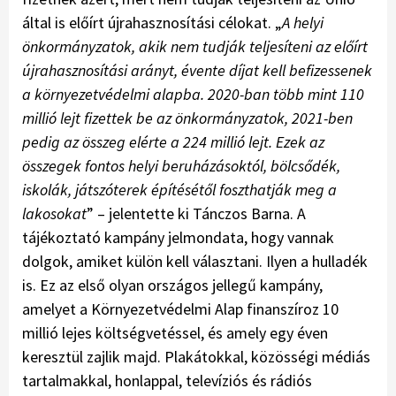
által is előírt újrahasznosítási célokat. „
A helyi
önkormányzatok, akik nem tudják teljesíteni az előírt
újrahasznosítási arányt, évente díjat kell befizessenek
a környezetvédelmi alapba. 2020-ban több mint 110
millió lejt fizettek be az önkormányzatok, 2021-ben
pedig az összeg elérte a 224 millió lejt. Ezek az
összegek fontos helyi beruházásoktól, bölcsődék,
iskolák, játszóterek építésétől foszthatják meg a
lakosokat
” – jelentette ki Tánczos Barna. A
tájékoztató kampány jelmondata, hogy vannak
dolgok, amiket külön kell választani. Ilyen a hulladék
is. Ez az első olyan országos jellegű kampány,
amelyet a Környezetvédelmi Alap finanszíroz 10
millió lejes költségvetéssel, és amely egy éven
keresztül zajlik majd. Plakátokkal, közösségi médiás
tartalmakkal, honlappal, televíziós és rádiós