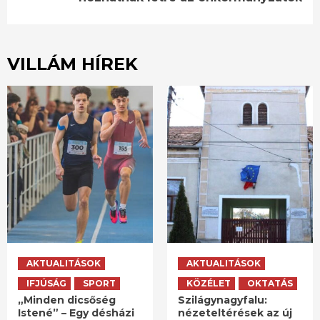
VILLÁM HÍREK
AKTUALITÁSOK
AKTUALITÁSOK
IFJÚSÁG
SPORT
KÖZÉLET
OKTATÁS
„Minden dicsőség
Szilágynagyfalu:
Istené” – Egy désházi
nézeteltérések az új