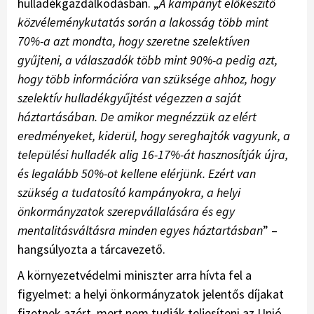
hulladékgazdálkodásban. „
A kampányt előkészítő
közvéleménykutatás során a lakosság több mint
70%-a azt mondta, hogy szeretne szelektíven
gyűjteni, a válaszadók több mint 90%-a pedig azt,
hogy több információra van szüksége ahhoz, hogy
szelektív hulladékgyűjtést végezzen a saját
háztartásában. De amikor megnézzük az elért
eredményeket, kiderül, hogy sereghajtók vagyunk, a
települési hulladék alig 16-17%-át hasznosítják újra,
és legalább 50%-ot kellene elérjünk. Ezért van
szükség a tudatosító kampányokra, a helyi
önkormányzatok szerepvállalására és egy
mentalitásváltásra minden egyes háztartásban
” –
hangsúlyozta a tárcavezető.
A környezetvédelmi miniszter arra hívta fel a
figyelmet: a helyi önkormányzatok jelentős díjakat
fizetnek azért, mert nem tudják teljesíteni az Unió