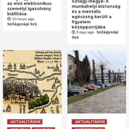
Szilágy megye: A
az első elektronikus
munkahelyi biztonság
személyi igazolvány
és a mentális
kiállítása
egészség került a
20 hours ago
figyelem
Szilágysági Szó
középpontjába
3 days ago
Szilágysági
Szó
AKTUALITÁSOK
AKTUALITÁSOK