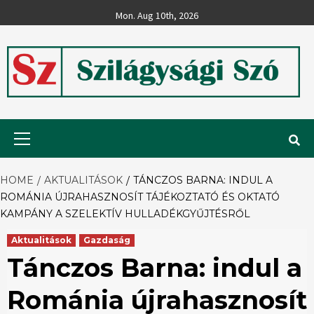
Skip
Mon. Aug 10th, 2026
to
content
Szilágysági
Primary
Menu
Szó
HOME
AKTUALITÁSOK
TÁNCZOS BARNA: INDUL A
ROMÁNIA ÚJRAHASZNOSÍT TÁJÉKOZTATÓ ÉS OKTATÓ
KAMPÁNY A SZELEKTÍV HULLADÉKGYŰJTÉSRŐL
Aktualitások
Gazdaság
Tánczos Barna: indul a
Románia újrahasznosít