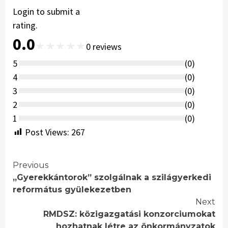
Login to submit a
rating.
0.0
★
★
★
★
★
0
reviews
5
(
0
)
4
(
0
)
3
(
0
)
2
(
0
)
1
(
0
)
Post Views:
267
Continue
Previous
„Gyerekkántorok” szolgálnak a szilágyerkedi
Reading
református gyülekezetben
Next
RMDSZ: közigazgatási konzorciumokat
hozhatnak létre az önkormányzatok