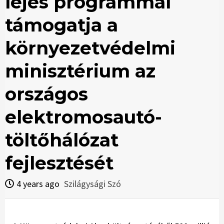
lejes programmal
támogatja a
környezetvédelmi
minisztérium az
országos
elektromosautó-
töltőhálózat
fejlesztését
4 years ago
Szilágysági Szó