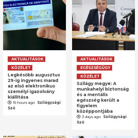
AKTUALITÁSOK
AKTUALITÁSOK
KÖZÉLET
EGÉSZSÉGÜGY
Legkésőbb augusztus
KÖZÉLET
29-ig ingyenes marad
Szilágy megye: A
az első elektronikus
munkahelyi biztonság
személyi igazolvány
és a mentális
kiállítása
egészség került a
15 hours ago
Szilágysági
figyelem
Szó
középpontjába
3 days ago
Szilágysági
Szó