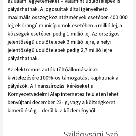
az állami egyetemeket – valamint üdülőtelepek is
pályázhatnak. A jogosultak által igényelhető
maximális összeg közintézmények esetében 400 000
lej; elsőrangú municípiumok esetében 5 millió lej, a
községek esetében pedig 1 millió lej. Az országos
jelentőségű üdülőtelepek 3 millió lejre, a helyi
jelentőségű üdülőtelepek pedig 2,7 millió lejre
pályázhatnak.
Az elektromos autók töltőállomásainak
kivitelezésére 100%-os támogatást kaphatnak a
pályázók. A finanszírozási kéréseket a
Környezetvédelmi Alap internetes felületén lehet
benyújtani december 23-ig, vagy a költségkeret
kimerüléséig – derül ki a közleményből.
Szilágysági Szó