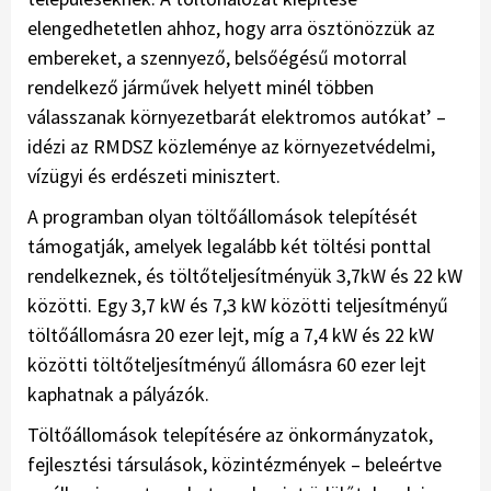
elengedhetetlen ahhoz, hogy arra ösztönözzük az
embereket, a szennyező, belsőégésű motorral
rendelkező járművek helyett minél többen
válasszanak környezetbarát elektromos autókat’ –
idézi az RMDSZ közleménye az környezetvédelmi,
vízügyi és erdészeti minisztert.
A programban olyan töltőállomások telepítését
támogatják, amelyek legalább két töltési ponttal
rendelkeznek, és töltőteljesítményük 3,7kW és 22 kW
közötti. Egy 3,7 kW és 7,3 kW közötti teljesítményű
töltőállomásra 20 ezer lejt, míg a 7,4 kW és 22 kW
közötti töltőteljesítményű állomásra 60 ezer lejt
kaphatnak a pályázók.
Töltőállomások telepítésére az önkormányzatok,
fejlesztési társulások, közintézmények – beleértve