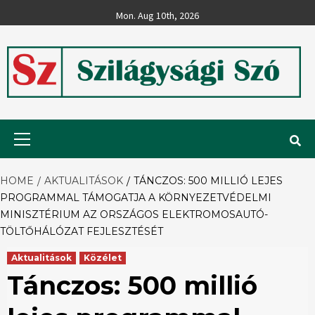
Skip
Mon. Aug 10th, 2026
to
content
Szilágysági
Primary
Menu
Szó
HOME
AKTUALITÁSOK
TÁNCZOS: 500 MILLIÓ LEJES
PROGRAMMAL TÁMOGATJA A KÖRNYEZETVÉDELMI
MINISZTÉRIUM AZ ORSZÁGOS ELEKTROMOSAUTÓ-
TÖLTŐHÁLÓZAT FEJLESZTÉSÉT
Aktualitások
Közélet
Tánczos: 500 millió