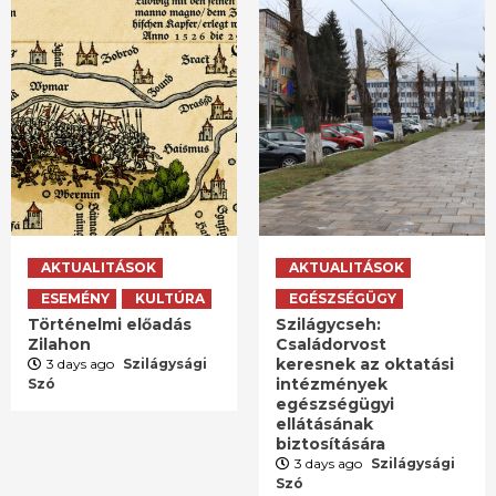
AKTUALITÁSOK
AKTUALITÁSOK
ESEMÉNY
KULTÚRA
EGÉSZSÉGÜGY
Történelmi előadás
Szilágycseh:
Zilahon
Családorvost
keresnek az oktatási
3 days ago
Szilágysági
intézmények
Szó
egészségügyi
ellátásának
biztosítására
3 days ago
Szilágysági
Szó