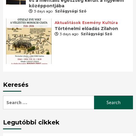
és a mentális egészség került a figyelem
középpontjába
3 days ago
Szilágysági Szó
Aktualitások
Esemény
Kultúra
Történelmi előadás Zilahon
3 days ago
Szilágysági Szó
Keresés
Search
for:
Legutóbbi cikkek