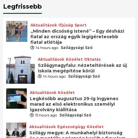
Legfrissebb
Aktualitások
Ifjúság
Sport
„Minden dicsőség Istené” – Egy désházi
fiatal az ország egyik legígéretesebb
fiatal atlétája
14 hours ago
Szilágysági Szó
Aktualitások
Közélet
Oktatás
Szilágynagyfalu: nézeteltérések az új
iskola megépítése körül
14 hours ago
Szilágysági Szó
Aktualitások
Közélet
Legkésőbb augusztus 29-ig ingyenes
marad az első elektronikus személyi
igazolvány kiállítása
15 hours ago
Szilágysági Szó
Aktualitások
Egészségügy
Közélet
Szilágy megye: A munkahelyi biztonság