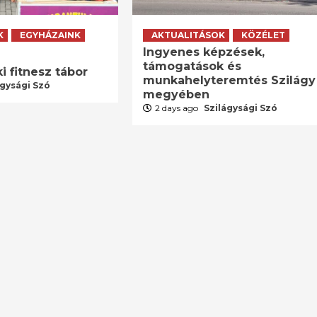
K
EGYHÁZAINK
AKTUALITÁSOK
KÖZÉLET
Ingyenes képzések,
támogatások és
i fitnesz tábor
munkahelyteremtés Szilágy
ágysági Szó
megyében
2 days ago
Szilágysági Szó