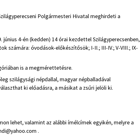
Szilágyperecseni Polgármesteri Hivatal meghirdeti a
 június 4-én (kedden) 14 órai kezdettel Szilágyperecsenben,
zámára: óvodások-előkészítősök; I-II.; III-IV.; V-VIII.; IX-
egóriában is a megmérettetésre.
őleg szilágysági népdallal, magyar népballadával
aszthat ki előadásra, a másikat a zsűri jelöli ki.
on lehet, valamint az alábbi ímélcímek egyikén, melyre a
iandi@yahoo.com .