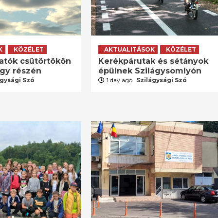
K
KÖZÉLET
AKTUALITÁSOK
KÖZÉLET
atók csütörtökön
Kerékpárutak és sétányok
agy részén
épülnek Szilágysomlyón
ágysági Szó
1 day ago
Szilágysági Szó