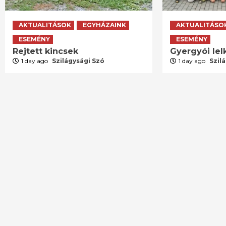
AKTUALITÁSOK
EGYHÁZAINK
AKTUALITÁSO
ESEMÉNY
ESEMÉNY
Rejtett kincsek
Gyergyói lelk
1 day ago
Szilágysági Szó
1 day ago
Szil