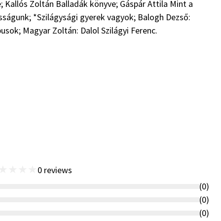
Kallós Zoltán Balladák könyve; Gáspár Attila Mint a
asságunk; *Szilágysági gyerek vagyok; Balogh Dezső:
usok; Magyar Zoltán: Dalol Szilágyi Ferenc.
★
★
★
★
0
reviews
(
0
)
(
0
)
(
0
)