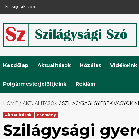
Skip
Thu. Aug 6th, 2026
to
content
Szilágysági
Kezdőlap
Aktualitások
Közélet
Vidékeink
Szó
Polgármesterjelöltjeink
Reklám
HOME
AKTUALITÁSOK
SZILÁGYSÁGI GYEREK VAGYOK 
Aktualitások
Esemény
Szilágysági gye