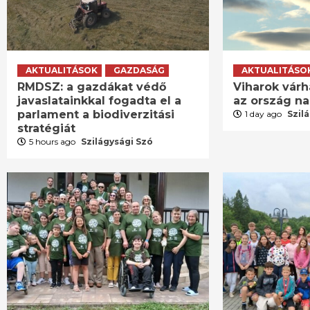
AKTUALITÁSOK
GAZDASÁG
AKTUALITÁSO
RMDSZ: a gazdákat védő
Viharok várh
javaslatainkkal fogadta el a
az ország n
parlament a biodiverzitási
1 day ago
Szil
stratégiát
5 hours ago
Szilágysági Szó