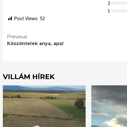
2
1
Post Views:
52
Continue
Previous
Köszöntelek anya, apa!
Reading
VILLÁM HÍREK