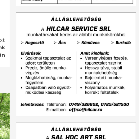
xt
nk
án