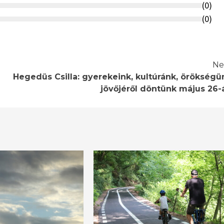
(
0
)
(
0
)
Ne
Hegedüs Csilla: gyerekeink, kultúránk, örökségü
jövőjéről döntünk május 26-