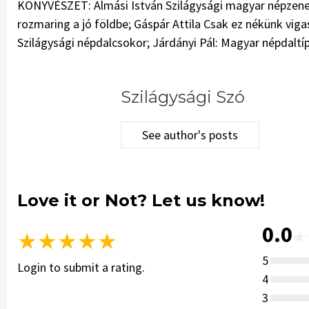
KÖNYVÉSZET: Almási István Szilágysági magyar népzene; 
rozmaring a jó földbe; Gáspár Attila Csak ez nékünk vig
Szilágysági népdalcsokor; Járdányi Pál: Magyar népdaltíp
Szilágysági Szó
See author's posts
Love it or Not? Let us know!
0.0
★
★
★
★
★
★
5
Login to submit a rating.
4
3