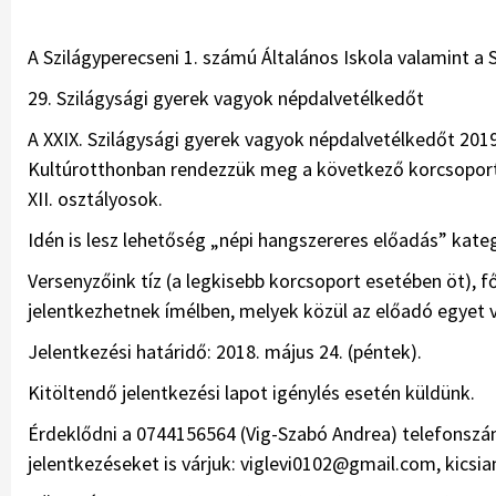
A Szilágyperecseni 1. számú Általános Iskola valamint a 
29. Szilágysági gyerek vagyok népdalvetélkedőt
A XXIX. Szilágysági gyerek vagyok népdalvetélkedőt 2019.
Kultúrotthonban rendezzük meg a következő korcsoportok s
XII. osztályosok.
Idén is lesz lehetőség „népi hangszereres előadás” kat
Versenyzőink tíz (a legkisebb korcsoport esetében öt), f
jelentkezhetnek ímélben, melyek közül az előadó egyet vál
Jelentkezési határidő: 2018. május 24. (péntek).
Kitöltendő jelentkezési lapot igénylés esetén küldünk.
Érdeklődni a 0744156564 (Vig-Szabó Andrea) telefonszám
jelentkezéseket is várjuk: viglevi0102@gmail.com, kics