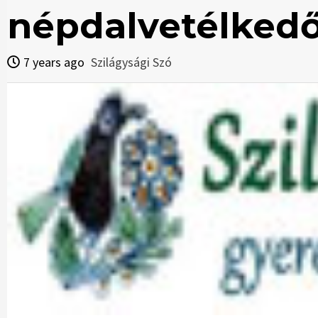
népdalvetélked
7 years ago
Szilágysági Szó