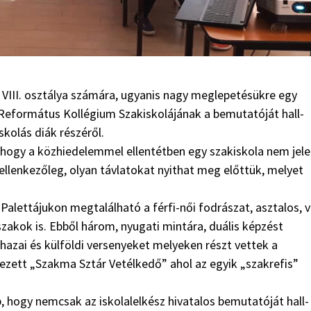
és VIII. osztálya szá­má­ra, ugyanis nagy meglepetésükre egy
eformátus Kollé­gi­um Szakiskolájának a bemutatóját hall­
skolás diák részéről.
, hogy a közhiedelemmel ellentétben egy szakiskola nem jele
lenkezőleg, olyan távla­tokat nyithat meg előttük, melyet
 Palettájukon megta­lálható a férfi-női fodrászat, asztalos, v
zakok is. Ebből három, nyu­ga­ti mintára, duális képzést
hazai és külföldi versenyeket melyeken részt vettek a
ezett „Szakma Sztár Vetélkedő” ahol az egyik „szakrefis”
, hogy nemcsak az iskolalelkész hivatalos bemutatóját hall­