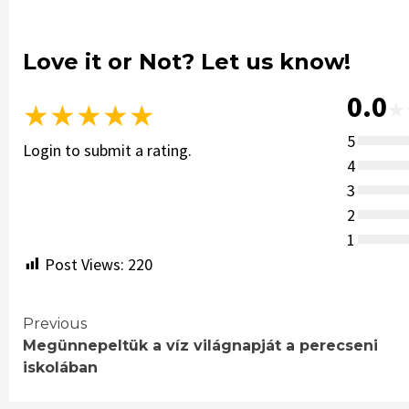
Love it or Not? Let us know!
0.0
★
★
★
★
★
★
5
Login to submit a rating.
4
3
2
1
Post Views:
220
Continue
Previous
Megünnepeltük a víz világnapját a perecseni
Reading
iskolában