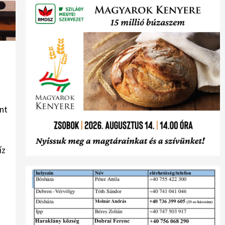
nt
íz