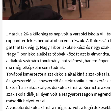
,,Március 26-a különleges nap volt a varsolci iskola VII. 
roppant érdekes bemutatóban volt részük. A Kolozsvári R
gatthatták végig, Nagy Tibor iskolalelkész és négy szaki
Nagy Tibor iskolalelkész többek között azt is elmondta
a diákok számára tanulmányi hátralépést, hanem éppen el
ma még elképzelni sem tudnak.
Továbbá ismertette a szakiskola ál­tal kínált szakokat is.
és gázszerelő, villanyszerelő és elektronikus műszerész s
biztosít a szak­osztályos diákok számára. Kiemelte azon 
szakiskola diákjai. Ilyen volt a Magyarországon megrend
második helyet ért el.
A varsolci diákok számára mégis az volt a legérdekesebb