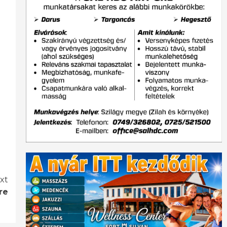
xt
re