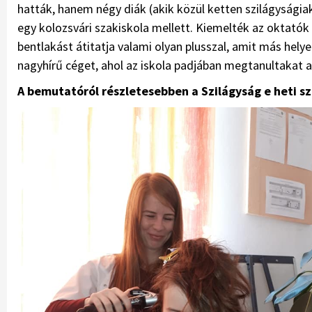
hat­ták, hanem négy diák (akik közül ketten szilágysági
egy kolozsvári szakiskola mellett. Kiemelték az oktatók
bentlakást átitatja valami olyan plusszal, amit más hel
nagyhírű céget, ahol az iskola padjában megtanultakat a 
A bemutatóról részletesebben a Szilágyság e heti 