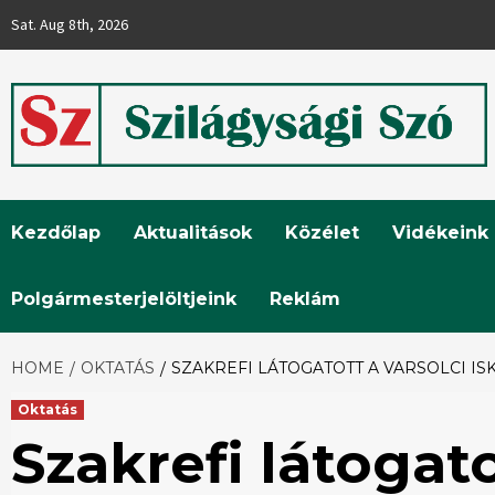
Skip
Sat. Aug 8th, 2026
to
content
Szilágysági
Kezdőlap
Aktualitások
Közélet
Vidékeink
Szó
Polgármesterjelöltjeink
Reklám
HOME
OKTATÁS
SZAKREFI LÁTOGATOTT A VARSOLCI IS
Oktatás
Szakrefi látogato