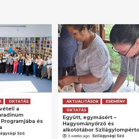
K
OKTATÁS
AKTUALITÁSOK
ESEMÉNY
vételi a
OKTATÁS
aradinum
Együtt, egymásért –
 Programjába és
Hagyományőrző és
a
alkotótábor Szilágylompért
lágysági Szó
3 weeks ago
Szilágysági Szó