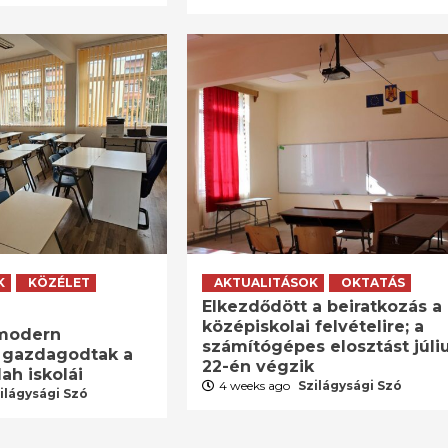
K
KÖZÉLET
AKTUALITÁSOK
OKTATÁS
Elkezdődött a beiratkozás a
középiskolai felvételire; a
 modern
számítógépes elosztást júli
 gazdagodtak a
22-én végzik
ah iskolái
4 weeks ago
Szilágysági Szó
ilágysági Szó