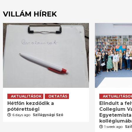
VILLÁM HÍREK
AKTUALITÁSOK
OKTATÁS
AKTUALITÁSO
Hétfőn kezdődik a
Elindult a fel
pótérettségi
Collegium V
Egyetemista
6 days ago
Szilágysági Szó
kollégiumáb
1 week ago
Szi