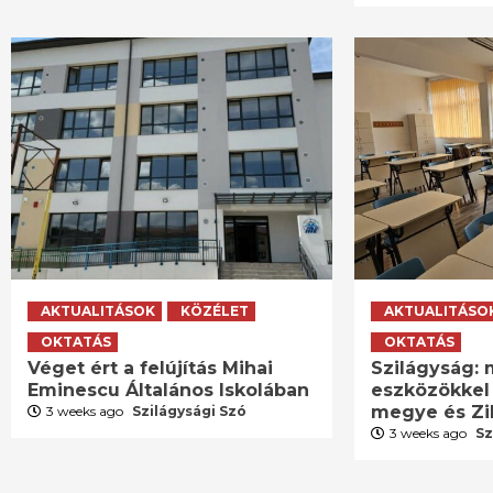
AKTUALITÁSOK
KÖZÉLET
AKTUALITÁSO
OKTATÁS
OKTATÁS
Véget ért a felújítás Mihai
Szilágyság:
Eminescu Általános Iskolában
eszközökkel
megye és Zil
3 weeks ago
Szilágysági Szó
3 weeks ago
Sz