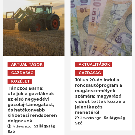
AKTUALITÁSOK
AKTUALITÁSOK
GAZDASÁG
GAZDASÁG
Július 20-án indul a
KÖZÉLET
roncsautóprogram a
Tánczos Barna:
magánszemélyek
utaljuk a gazdáknak
számára; magyarázó
az első negyedévi
videót tettek közzé a
gázolaj-támogatást,
jelentkezés
és hatékonyabb
menetéről
kifizetési rendszeren
3 weeks ago
Szilágysági
dolgozunk
Szó
4 days ago
Szilágysági
Szó