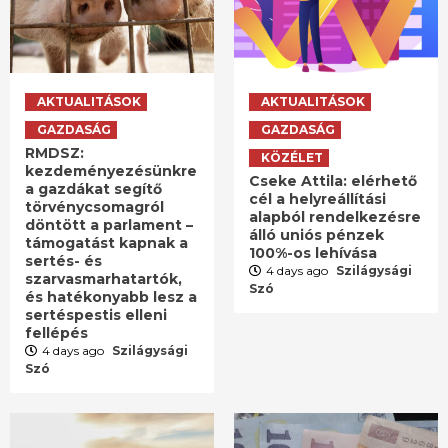
AKTUALITÁSOK
AKTUALITÁSOK
GAZDASÁG
GAZDASÁG
RMDSZ:
KÖZÉLET
kezdeményezésünkre
Cseke Attila: elérhető
a gazdákat segítő
cél a helyreállítási
törvénycsomagról
alapból rendelkezésre
döntött a parlament –
álló uniós pénzek
támogatást kapnak a
100%-os lehívása
sertés- és
4 days ago
Szilágysági
szarvasmarhatartók,
Szó
és hatékonyabb lesz a
sertéspestis elleni
fellépés
4 days ago
Szilágysági
Szó