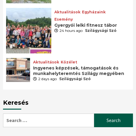
Aktualitások
Egyházaink
Esemény
Gyergyói lelki fitnesz tábor
24 hours ago
Szilágysági Szó
Aktualitások
Közélet
Ingyenes képzések, támogatások és
munkahelyteremtés Szilágy megyében
2 days ago
Szilágysági Szó
Keresés
Search
for: