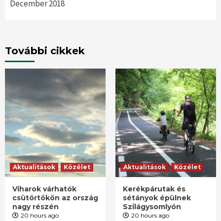
December 2018
További cikkek
Aktualitások
Közélet
Aktualitások
Közélet
Viharok várhatók
Kerékpárutak és
csütörtökön az ország
sétányok épülnek
nagy részén
Szilágysomlyón
20 hours ago
20 hours ago