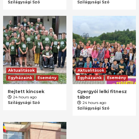
Szilágysági Szó
Szilágysági Szó
Aktualitások
Aktualitások
Egyházaink
Esemény
Egyházaink
Esemény
Rejtett kincsek
Gyergyói lelki fitnesz
tábor
24 hours ago
Szilágysági Szó
24 hours ago
Szilágysági Szó