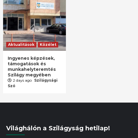
Aktualitások
Közélet
Ingyenes képzések,
támogatások és
munkahelyteremtés
Szilágy megyében
2 days ago
Szilágysági
Szó
Világhálón a Szilágyság hetilap!