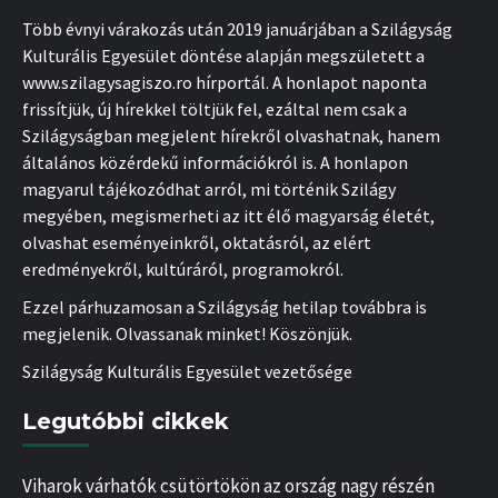
Több évnyi várakozás után 2019 januárjában a Szilágyság
Kulturális Egyesület döntése alapján megszületett a
www.szilagysagiszo.ro hírportál. A honlapot naponta
frissítjük, új hírekkel töltjük fel, ezáltal nem csak a
Szilágyságban megjelent hírekről olvashatnak, hanem
általános közérdekű információkról is. A honlapon
magyarul tájékozódhat arról, mi történik Szilágy
megyében, megismerheti az itt élő magyarság életét,
olvashat eseményeinkről, oktatásról, az elért
eredményekről, kultúráról, programokról.
Ezzel párhuzamosan a Szilágyság hetilap továbbra is
megjelenik. Olvassanak minket! Köszönjük.
Szilágyság Kulturális Egyesület vezetősége
Legutóbbi cikkek
Viharok várhatók csütörtökön az ország nagy részén