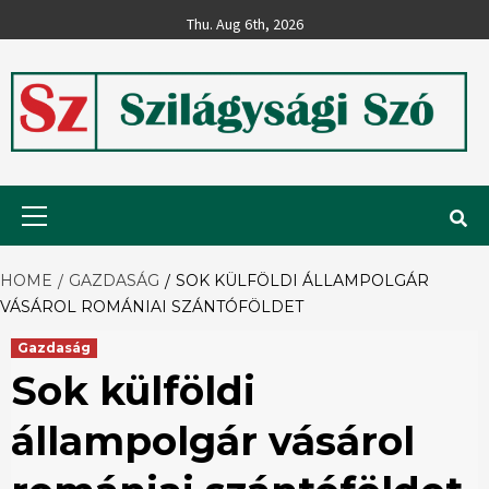
Skip
Thu. Aug 6th, 2026
to
content
Szilágysági
Primary
Menu
Szó
HOME
GAZDASÁG
SOK KÜLFÖLDI ÁLLAMPOLGÁR
VÁSÁROL ROMÁNIAI SZÁNTÓFÖLDET
Gazdaság
Sok külföldi
állampolgár vásárol