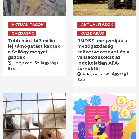
AKTUALITÁSOK
AKTUALITÁSOK
GAZDASÁG
GAZDASÁG
Több mint 143 millió
RMDSZ: megvédjük a
lej támogatást kaptak
mezőgazdasági
a Szilágy megyei
szövetkezeteket és a
gazdák
vállalkozásokat az
indokolatlan ÁFA-
3 days ago
Szilágysági
terhektől
Szó
4 days ago
Szilágysági
Szó