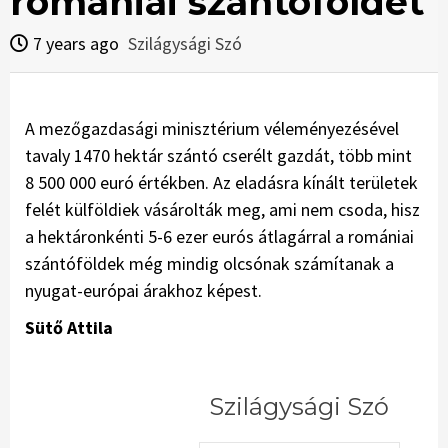
romániai szántóföldet
7 years ago
Szilágysági Szó
A mezőgazdasági minisztérium vélemé­nyezé­sével
tavaly 1470 hektár szántó cserélt gazdát, több mint
8 500 000 euró értékben. Az eladásra kínált területek
felét külföldiek vásárolták meg, ami nem csoda, hisz
a hektáronkénti 5-6 ezer eurós átlagárral a romániai
szántóföldek még mindig olcsónak számítanak a
nyugat-európai árakhoz képest.
Sütő Attila
Szilágysági Szó