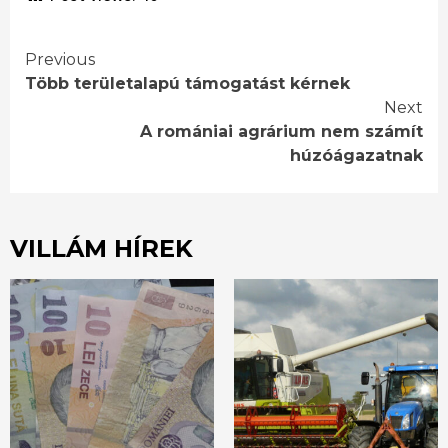
Continue
Previous
Több területalapú támogatást kérnek
Reading
Next
A romániai agrárium nem számít
húzóágazatnak
VILLÁM HÍREK