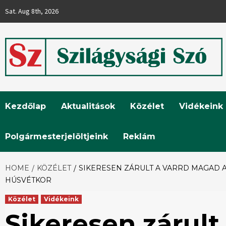
Skip
Sat. Aug 8th, 2026
to
content
Szilágysági
Kezdőlap
Aktualitások
Közélet
Vidékeink
Szó
Polgármesterjelöltjeink
Reklám
HOME
KÖZÉLET
SIKERESEN ZÁRULT A VARRD MAGAD A
HÚSVÉTKOR
Közélet
Vidékeink
Sikeresen zárult