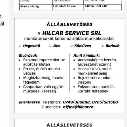
m,
ől