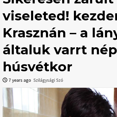
viseleted! kezd
Krasznán – a lán
általuk varrt né
húsvétkor
7 years ago
Szilágysági Szó