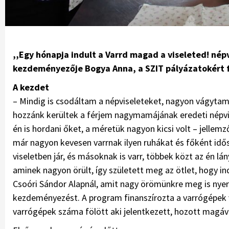
,,Egy hónapja indult a Varrd magad a viseleted! né
kezdeményezője Bogya Anna, a SZIT pályázatokért f
A kezdet
– Mindig is csodáltam a népviseleteket, nagyon vágytam 
hozzánk kerültek a férjem nagymamájának eredeti népvise
én is hordani őket, a méretük nagyon kicsi volt – jellem
már nagyon kevesen varrnak ilyen ruhákat és főként időse
viseletben jár, és másoknak is varr, többek közt az én l
aminek nagyon örült, így született meg az ötlet, hogy in
Csoóri Sándor Alapnál, amit nagy örömünkre meg is nyert
kezdeményezést. A program finanszírozta a varrógépek vá
varrógépek száma fölött aki jelentkezett, hozott magáva