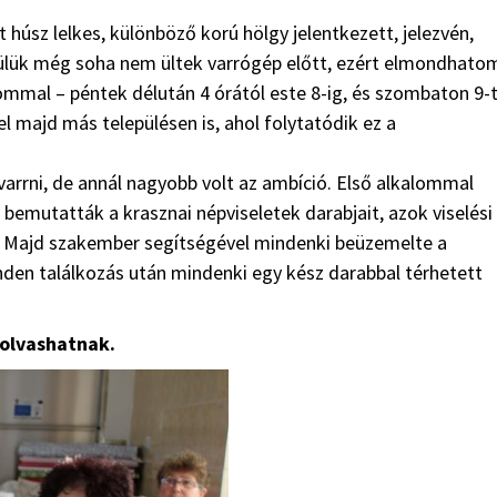
húsz lelkes, különböző korú hölgy jelentkezett, jelezvén,
ülük még soha nem ültek varrógép előtt, ezért elmondhato
lommal – péntek délután 4 órától este 8-ig, és szombaton 9-t
el majd más településen is, ahol folytatódik ez a
arrni, de annál nagyobb volt az ambíció. Első alkalommal
 bemutatták a krasznai népviseletek darabjait, azok viselési
. Majd szakember segítségével mindenki beüzemelte a
den találkozás után mindenki egy kész darabbal térhetett
 olvashatnak.