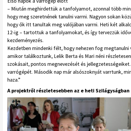
Első napok a varrógép előtt
– Miután meghirdettük a tanfolya­mot, azonnal több mint 
hogy meg szeretnének tanulni varrni. Nagyon sokan köz
hogy ők itt tanultak meg valójában varrni. Heti két alka
12-ig – tartottuk a tanfolyamokat, és így tervezzük időv
kezdeményezés.
Kezdetben mindenki félt, hogy nehezen fog megtanulni v
amikor találkoztunk, Lelik Berta és Mari néni részletesen
szokásait, pontos megnevezését és jellegzetességeiket
varrógépét. Második nap már alsószoknyát varrtunk, min
haza.”
A projektről részletesebben az e heti Szilágyságban