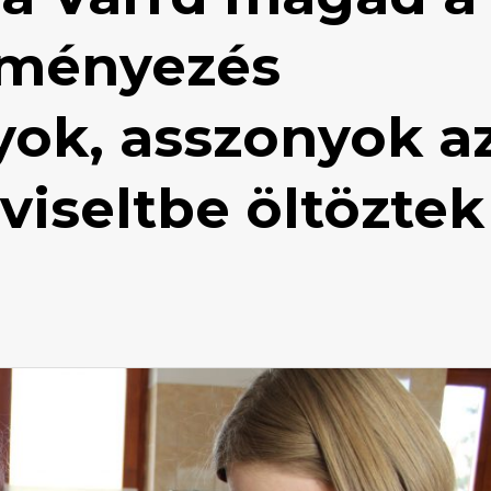
eményezés
yok, asszonyok a
pviseltbe öltöztek