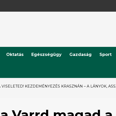
Oktatás
Egészségügy
Gazdaság
Sport
 VISELETED! KEZDEMÉNYEZÉS KRASZNÁN – A LÁNYOK, AS
 a Varrd magad a