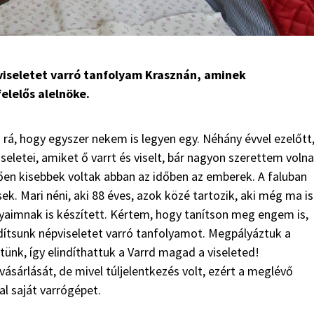
pviseletet varró tanfolyam Krasznán, aminek
elelős alelnöke.
rá, hogy egyszer nekem is legyen egy. Néhány évvel ezelőtt
letei, amiket ő varrt és viselt, bár nagyon szerettem volna
zően kisebbek voltak abban az időben az emberek. A faluban
k. Mari néni, aki 88 éves, azok közé tartozik, aki még ma is
ányaimnak is készített. Kértem, hogy tanítson meg engem is,
dítsunk népviseletet varró tanfolya­mot. Megpályáztuk a
ünk, így elindíthattuk a Varrd magad a viseleted!
sárlását, de mivel túljelentkezés volt, ezért a meglévő
l saját varrógépet.