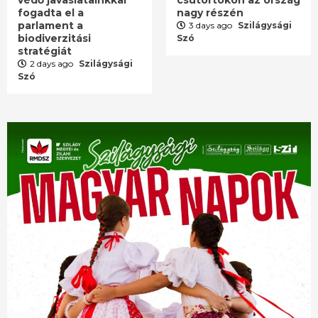
fogadta el a
nagy részén
parlament a
3 days ago
Szilágysági
biodiverzitási
Szó
stratégiát
2 days ago
Szilágysági
Szó