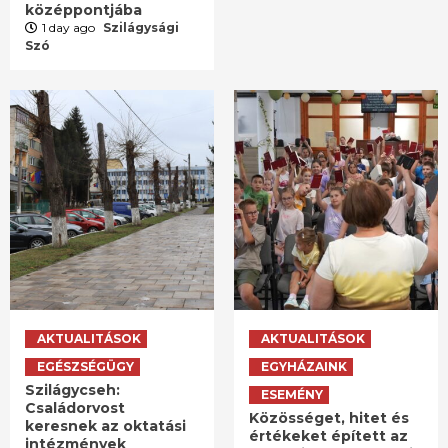
középpontjába
1 day ago
Szilágysági
Szó
AKTUALITÁSOK
AKTUALITÁSOK
EGÉSZSÉGÜGY
EGYHÁZAINK
Szilágycseh:
ESEMÉNY
Családorvost
Közösséget, hitet és
keresnek az oktatási
értékeket épített az
intézmények