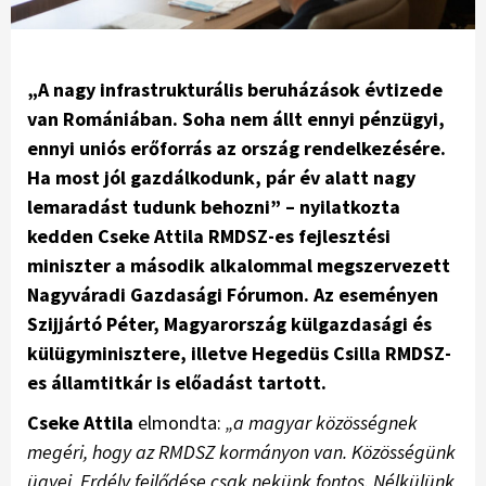
„A nagy infrastrukturális beruházások évtizede
van Romániában. Soha nem állt ennyi pénzügyi,
ennyi uniós erőforrás az ország rendelkezésére.
Ha most jól gazdálkodunk, pár év alatt nagy
lemaradást tudunk behozni” – nyilatkozta
kedden Cseke Attila RMDSZ-es fejlesztési
miniszter a második alkalommal megszervezett
Nagyváradi Gazdasági Fórumon. Az eseményen
Szijjártó Péter, Magyarország külgazdasági és
külügyminisztere, illetve Hegedüs Csilla RMDSZ-
es államtitkár is előadást tartott.
Cseke Attila
elmondta:
„a magyar közösségnek
megéri, hogy az RMDSZ kormányon van. Közösségünk
ügyei, Erdély fejlődése csak nekünk fontos. Nélkülünk