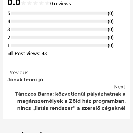
0.0
★
★
★
★
★
0
reviews
5
(
0
)
4
(
0
)
3
(
0
)
2
(
0
)
1
(
0
)
Post Views:
43
Continue
Previous
Jónak lenni jó
Reading
Next
Tánczos Barna: közvetlenül pályázhatnak a
magánszemélyek a Zöld ház programban,
nincs „listás rendszer” a szerelő cégeknél