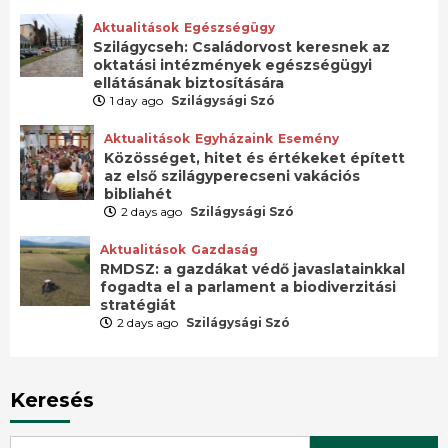
Aktualitások
Egészségügy
Szilágycseh: Családorvost keresnek az
oktatási intézmények egészségügyi
ellátásának biztosítására
1 day ago
Szilágysági Szó
Aktualitások
Egyházaink
Esemény
Közösséget, hitet és értékeket épített
az első szilágyperecseni vakációs
bibliahét
2 days ago
Szilágysági Szó
Aktualitások
Gazdaság
RMDSZ: a gazdákat védő javaslatainkkal
fogadta el a parlament a biodiverzitási
stratégiát
2 days ago
Szilágysági Szó
Keresés
Search