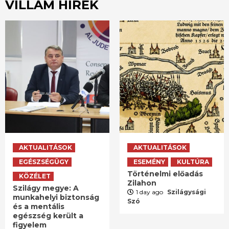
VILLÁM HÍREK
AKTUALITÁSOK
AKTUALITÁSOK
EGÉSZSÉGÜGY
ESEMÉNY
KULTÚRA
Történelmi előadás
KÖZÉLET
Zilahon
Szilágy megye: A
1 day ago
Szilágysági
munkahelyi biztonság
Szó
és a mentális
egészség került a
figyelem