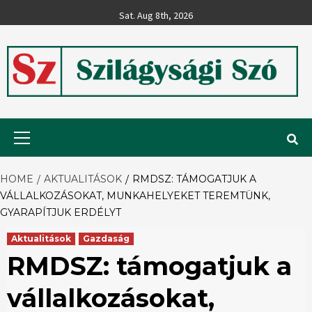
Skip
Sat. Aug 8th, 2026
to
content
Szilágysági
Primary
Menu
Szó
HOME
AKTUALITÁSOK
RMDSZ: TÁMOGATJUK A
VÁLLALKOZÁSOKAT, MUNKAHELYEKET TEREMTÜNK,
GYARAPÍTJUK ERDÉLYT
Aktualitások
Gazdaság
RMDSZ: támogatjuk a
vállalkozásokat,