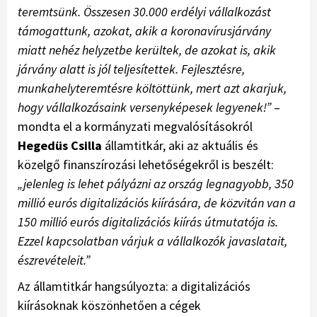
teremtsünk. Összesen 30.000 erdélyi vállalkozást
támogattunk, azokat, akik a koronavírusjárvány
miatt nehéz helyzetbe kerültek, de azokat is, akik
járvány alatt is jól teljesítettek. Fejlesztésre,
munkahelyteremtésre költöttünk, mert azt akarjuk,
hogy vállalkozásaink versenyképesek legyenek!”
–
mondta el a kormányzati megvalósításokról
Hegedüs Csilla
államtitkár, aki az aktuális és
közelgő finanszírozási lehetőségekről is beszélt:
„jelenleg is lehet pályázni az ország legnagyobb, 350
millió eurós digitalizációs kiírására, de közvitán van a
150 millió eurós digitalizációs kiírás útmutatója is.
Ezzel kapcsolatban várjuk a vállalkozók javaslatait,
észrevételeit.”
Az államtitkár hangsúlyozta: a digitalizációs
kiírásoknak köszönhetően a cégek