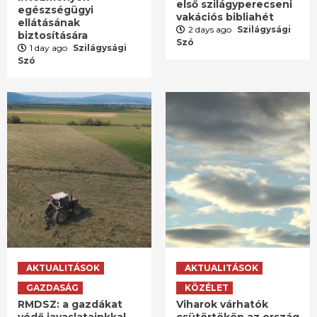
első szilágyperecseni
egészségügyi
vakációs bibliahét
ellátásának
2 days ago
Szilágysági
biztosítására
Szó
1 day ago
Szilágysági
Szó
AKTUALITÁSOK
AKTUALITÁSOK
GAZDASÁG
KÖZÉLET
RMDSZ: a gazdákat
Viharok várhatók
védő javaslatainkkal
csütörtökön az ország