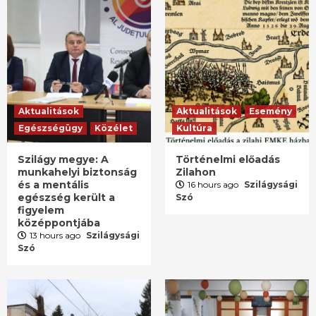
Aktualitások
Aktualitások
Esemény
Egészségügy
Közélet
Kultúra
Szilágy megye: A
Történelmi előadás
munkahelyi biztonság
Zilahon
és a mentális
16 hours ago
Szilágysági
egészség került a
Szó
figyelem
középpontjába
13 hours ago
Szilágysági
Szó