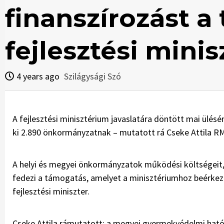
finanszírozást a
fejlesztési mini
4 years ago
Szilágysági Szó
A fejlesztési minisztérium javaslatára döntött mai ülésén
ki 2.890 önkormányzatnak – mutatott rá Cseke Attila RM
A helyi és megyei önkormányzatok működési költségeit, 
fedezi a támogatás, amelyet a minisztériumhoz beérkezet
fejlesztési miniszter.
Cseke Attila rámutatott: a megyei gyermekvédelmi hatós