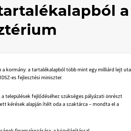
 tartalékalapból a
sztérium
 a kormány: a tartalékalapból több mint egy milliárd lejt uta
DSZ-es fejlesztési miniszter.
a települések fejlődéséhez szükséges pályázati önrészt
t kérések alapján ítélt oda a szaktárca – mondta el a
ágok finanszírozására, a közvilágítással,