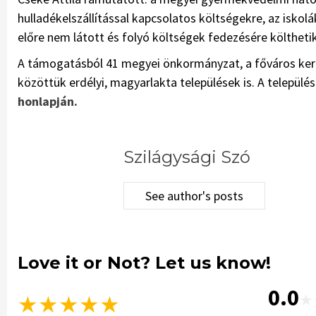
hulladékelszállítással kapcsolatos költségekre, az iskol
előre nem látott és folyó költségek fedezésére költhet
A támogatásból 41 megyei önkormányzat, a főváros kerül
közöttük erdélyi, magyarlakta települések is. A település
honlapján.
Szilágysági Szó
See author's posts
Love it or Not? Let us know!
0.0
★
★
★
★
★
★