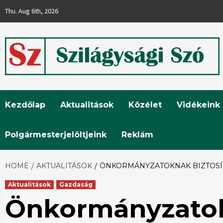
Skip
Thu. Aug 6th, 2026
to
content
Szilágysági
Kezdőlap
Aktualitások
Közélet
Vidékeink
Szó
Polgármesterjelöltjeink
Reklám
HOME
AKTUALITÁSOK
ÖNKORMÁNYZATOKNAK BIZTOSÍT 
Aktualitások
Gazdaság
Önkormányzatok