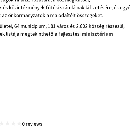
ák és közintézmények fűtési számláinak kifizetésére, és egy
ik az önkormányzatok a ma odaítélt összegeket.
etei, 64 municípium, 181 város és 2.602 község részesül,
ek listája megtekinthető a fejlesztési
minisztérium
★
★
★
★
0
reviews