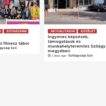
K
EGYHÁZAINK
AKTUALITÁSOK
KÖZÉLET
Ingyenes képzések,
támogatások és
i fitnesz tábor
munkahelyteremtés Szilágy
ágysági Szó
megyében
2 days ago
Szilágysági Szó