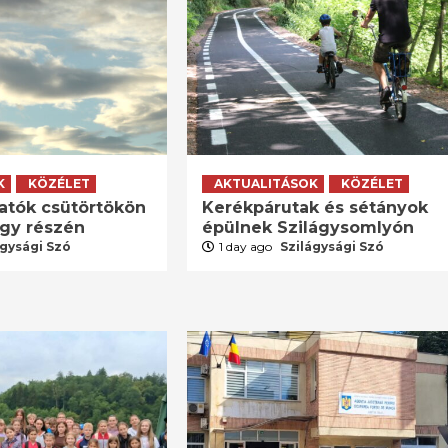
K
KÖZÉLET
AKTUALITÁSOK
KÖZÉLET
atók csütörtökön
Kerékpárutak és sétányok
agy részén
épülnek Szilágysomlyón
ágysági Szó
1 day ago
Szilágysági Szó