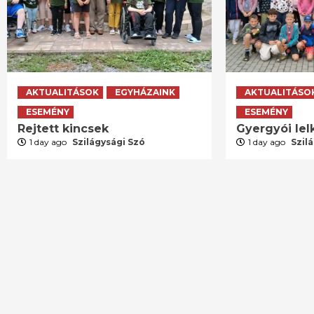
AKTUALITÁSOK
EGYHÁZAINK
AKTUALITÁSO
ESEMÉNY
ESEMÉNY
Rejtett kincsek
Gyergyói lelk
1 day ago
Szilágysági Szó
1 day ago
Szil