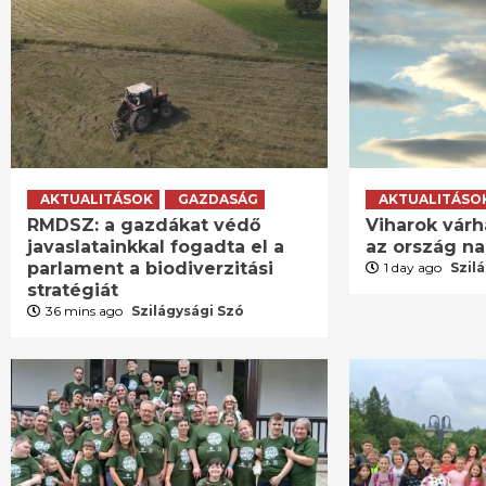
AKTUALITÁSOK
GAZDASÁG
AKTUALITÁSO
RMDSZ: a gazdákat védő
Viharok várh
javaslatainkkal fogadta el a
az ország n
parlament a biodiverzitási
1 day ago
Szil
stratégiát
36 mins ago
Szilágysági Szó