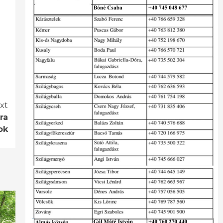
xt
ra
ok