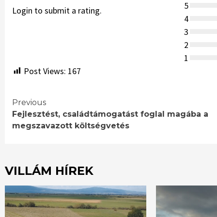
5
Login to submit a rating.
4
3
2
1
Post Views:
167
Continue
Previous
Fejlesztést, családtámogatást foglal magába a
Reading
megszavazott költségvetés
VILLÁM HÍREK