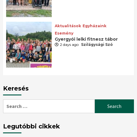
Aktualitások
Egyházaink
Esemény
Gyergyói lelki fitnesz tábor
2 days ago
Szilágysági Szó
Keresés
Search
for:
Legutóbbi cikkek