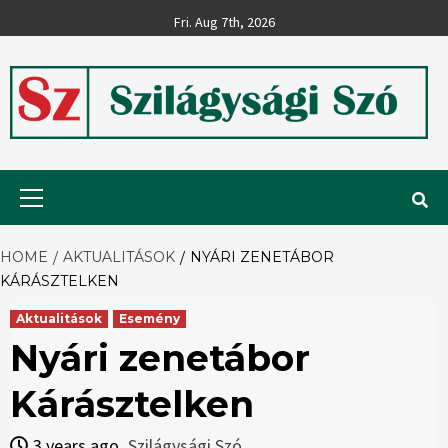
Skip
Fri. Aug 7th, 2026
to
content
Szilágysági
Primary
Menu
Szó
HOME
AKTUALITÁSOK
NYÁRI ZENETÁBOR
KÁRÁSZTELKEN
Aktualitások
Esemény
Nyári zenetábor
Kárásztelken
3 years ago
Szilágysági Szó