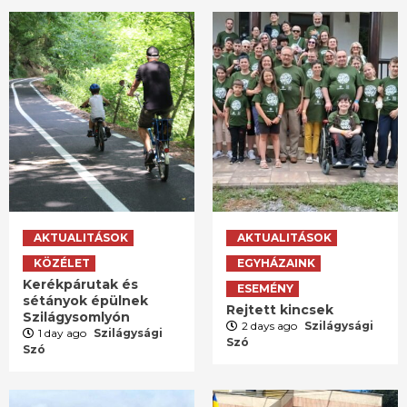
AKTUALITÁSOK
AKTUALITÁSOK
KÖZÉLET
EGYHÁZAINK
Kerékpárutak és
ESEMÉNY
sétányok épülnek
Rejtett kincsek
Szilágysomlyón
2 days ago
Szilágysági
1 day ago
Szilágysági
Szó
Szó