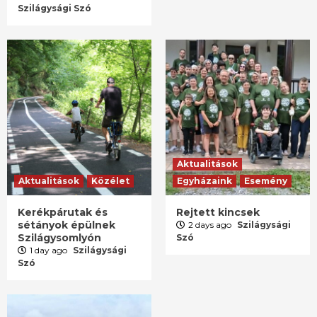
Szilágysági Szó
Aktualitások
Aktualitások
Közélet
Egyházaink
Esemény
Kerékpárutak és
Rejtett kincsek
sétányok épülnek
2 days ago
Szilágysági
Szilágysomlyón
Szó
1 day ago
Szilágysági
Szó