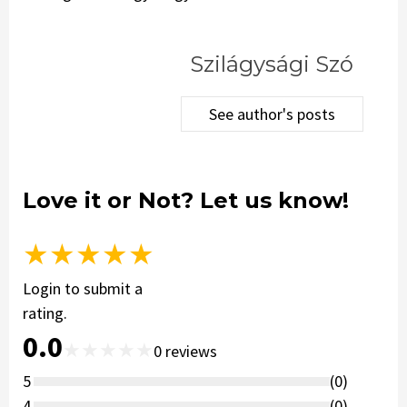
Szilágysági Szó
See author's posts
Love it or Not? Let us know!
★
★
★
★
★
Login to submit a
rating.
0.0
★
★
★
★
★
0
reviews
5
(
0
)
4
(
0
)