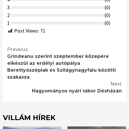
3
(
0
)
2
(
0
)
1
(
0
)
Post Views:
71
Continue
Previous
Grindeanu szerint szeptember közepére
Reading
elkészül az erdélyi autópálya
Berettyószéplak és Szilágynagyfalu közötti
szakasza
Next
Hagyományos nyári tábor Désházán
VILLÁM HÍREK