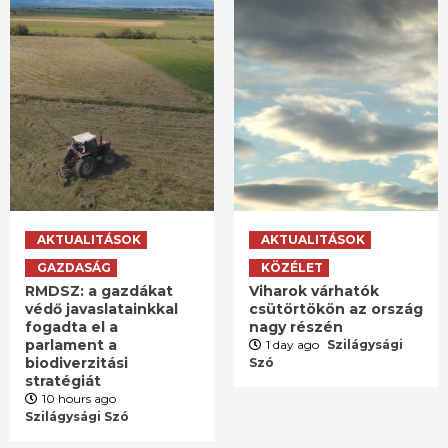
AKTUALITÁSOK
AKTUALITÁSOK
GAZDASÁG
KÖZÉLET
RMDSZ: a gazdákat
Viharok várhatók
védő javaslatainkkal
csütörtökön az ország
fogadta el a
nagy részén
parlament a
1 day ago
Szilágysági
biodiverzitási
Szó
stratégiát
10 hours ago
Szilágysági Szó