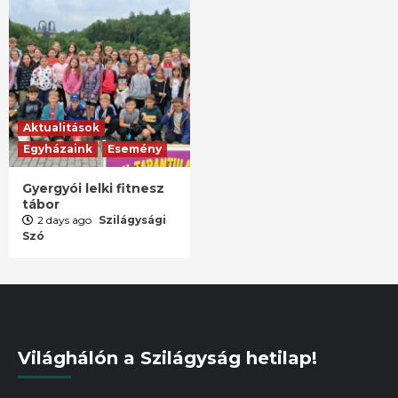
Aktualitások
Egyházaink
Esemény
Gyergyói lelki fitnesz
tábor
2 days ago
Szilágysági
Szó
Világhálón a Szilágyság hetilap!