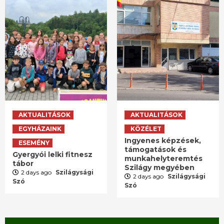
AKTUALITÁSOK
AKTUALITÁSOK
EGYHÁZAINK
KÖZÉLET
Ingyenes képzések,
ESEMÉNY
támogatások és
Gyergyói lelki fitnesz
munkahelyteremtés
tábor
Szilágy megyében
2 days ago
Szilágysági
2 days ago
Szilágysági
Szó
Szó