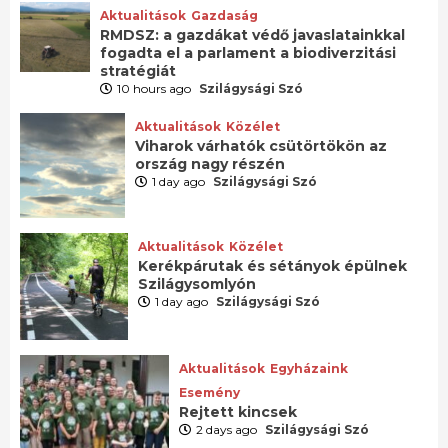
Aktualitások
Gazdaság
RMDSZ: a gazdákat védő javaslatainkkal
fogadta el a parlament a biodiverzitási
stratégiát
10 hours ago
Szilágysági Szó
Aktualitások
Közélet
Viharok várhatók csütörtökön az
ország nagy részén
1 day ago
Szilágysági Szó
Aktualitások
Közélet
Kerékpárutak és sétányok épülnek
Szilágysomlyón
1 day ago
Szilágysági Szó
Aktualitások
Egyházaink
Esemény
Rejtett kincsek
2 days ago
Szilágysági Szó