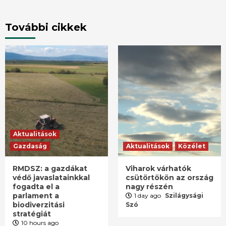
További cikkek
Aktualitások
Gazdaság
Aktualitások
Közélet
RMDSZ: a gazdákat
Viharok várhatók
védő javaslatainkkal
csütörtökön az ország
fogadta el a
nagy részén
parlament a
1 day ago
Szilágysági
biodiverzitási
Szó
stratégiát
10 hours ago