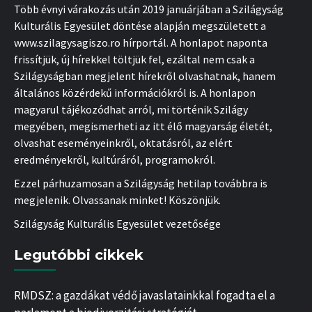
Több évnyi várakozás után 2019 januárjában a Szilágyság
Kulturális Egyesület döntése alapján megszületett a
www.szilagysagiszo.ro hírportál. A honlapot naponta
frissítjük, új hírekkel töltjük fel, ezáltal nem csak a
Szilágyságban megjelent hírekről olvashatnak, hanem
általános közérdekű információkról is. A honlapon
magyarul tájékozódhat arról, mi történik Szilágy
megyében, megismerheti az itt élő magyarság életét,
olvashat eseményeinkről, oktatásról, az elért
eredményekről, kultúráról, programokról.
Ezzel párhuzamosan a Szilágyság hetilap továbbra is
megjelenik. Olvassanak minket! Köszönjük.
Szilágyság Kulturális Egyesület vezetősége
Legutóbbi cikkek
RMDSZ: a gazdákat védő javaslatainkkal fogadta el a