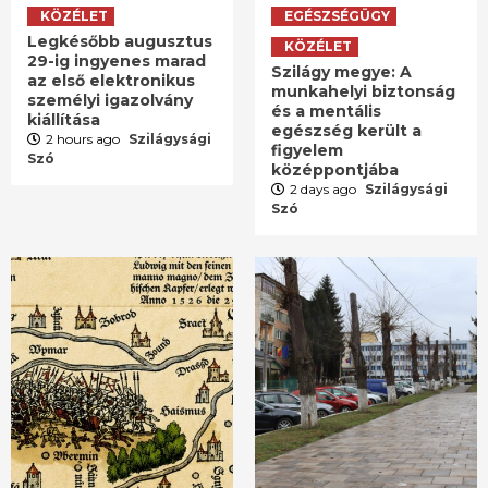
KÖZÉLET
EGÉSZSÉGÜGY
Legkésőbb augusztus
KÖZÉLET
29-ig ingyenes marad
Szilágy megye: A
az első elektronikus
munkahelyi biztonság
személyi igazolvány
és a mentális
kiállítása
egészség került a
2 hours ago
Szilágysági
figyelem
Szó
középpontjába
2 days ago
Szilágysági
Szó