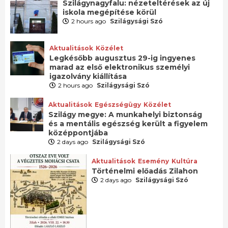
Szilágynagyfalu: nézeteltérések az új
iskola megépítése körül
2 hours ago
Szilágysági Szó
Aktualitások
Közélet
Legkésőbb augusztus 29-ig ingyenes
marad az első elektronikus személyi
igazolvány kiállítása
2 hours ago
Szilágysági Szó
Aktualitások
Egészségügy
Közélet
Szilágy megye: A munkahelyi biztonság
és a mentális egészség került a figyelem
középpontjába
2 days ago
Szilágysági Szó
Aktualitások
Esemény
Kultúra
Történelmi előadás Zilahon
2 days ago
Szilágysági Szó