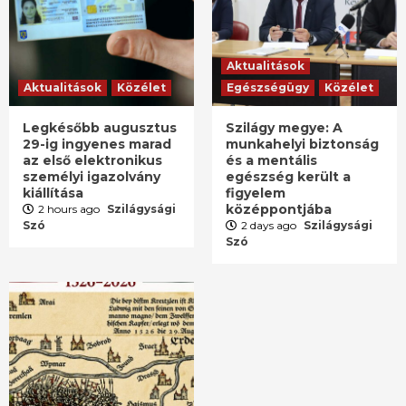
Aktualitások
Aktualitások
Közélet
Egészségügy
Közélet
Legkésőbb augusztus
Szilágy megye: A
29-ig ingyenes marad
munkahelyi biztonság
az első elektronikus
és a mentális
személyi igazolvány
egészség került a
kiállítása
figyelem
középpontjába
2 hours ago
Szilágysági
Szó
2 days ago
Szilágysági
Szó