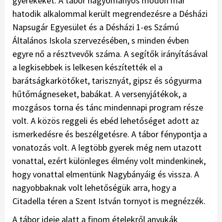
gyerekeket. A tábor hagyományos módon már
hatodik alkalommal került megrendezésre a Désházi
Napsugár Egyesület és a Désházi 1-es Számú
Általános Iskola szervezésében, s minden évben
egyre nő a résztvevők száma. A segítők irányításával
a legkisebbek is lelkesen készítették el a
barátságkarkötőket, tarisznyát, gipsz és sógyurma
hűtőmágneseket, babákat. A versenyjátékok, a
mozgásos torna és tánc mindennapi program része
volt. A közös reggeli és ebéd lehetőséget adott az
ismerkedésre és beszélgetésre. A tábor fénypontja a
vonatozás volt. A legtöbb gyerek még nem utazott
vonattal, ezért különleges élmény volt mindenkinek,
hogy vonattal elmentünk Nagybányáig és vissza. A
nagyobbaknak volt lehetőségük arra, hogy a
Citadella téren a Szent István tornyot is megnézzék.
A tábor ideje alatt a finom ételekről anyukák