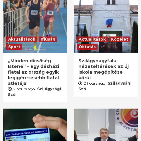
Aktualitások
Ifjúság
Aktualitások
Közélet
Sport
Oktatás
„Minden dicsőség
Szilágynagyfalu:
Istené” – Egy désházi
nézeteltérések az új
fiatal az ország egyik
iskola megépítése
legígéretesebb fiatal
körül
atlétája
2 hours ago
Szilágysági
2 hours ago
Szilágysági
Szó
Szó