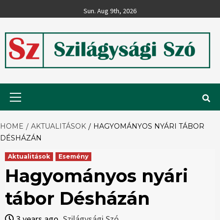
Skip
Sun. Aug 9th, 2026
to
content
Szilágysági
Primary
Menu
Szó
HOME
AKTUALITÁSOK
HAGYOMÁNYOS NYÁRI TÁBOR
DÉSHÁZÁN
Aktualitások
Esemény
Hagyományos nyári
tábor Désházán
3 years ago
Szilágysági Szó