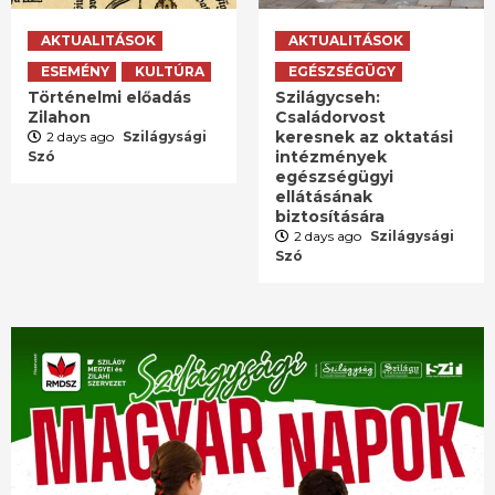
AKTUALITÁSOK
AKTUALITÁSOK
ESEMÉNY
KULTÚRA
EGÉSZSÉGÜGY
Történelmi előadás
Szilágycseh:
Zilahon
Családorvost
keresnek az oktatási
2 days ago
Szilágysági
intézmények
Szó
egészségügyi
ellátásának
biztosítására
2 days ago
Szilágysági
Szó