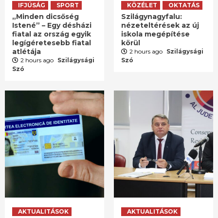
IFJÚSÁG
SPORT
KÖZÉLET
OKTATÁS
„Minden dicsőség
Szilágynagyfalu:
Istené” – Egy désházi
nézeteltérések az új
fiatal az ország egyik
iskola megépítése
legígéretesebb fiatal
körül
atlétája
2 hours ago
Szilágysági
2 hours ago
Szilágysági
Szó
Szó
AKTUALITÁSOK
AKTUALITÁSOK